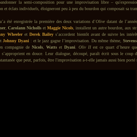
andonner la semi-composition pour une improvisation libre – qu'expressio
on et éclats individuels, éloigneront peu à peu du bourdon qui composait sa tra
u’a été enregistrée la première des deux variations d’
Olive
datant de l’année
mer
,
Carolann Nicholls
et
Maggie Nicols
, installent un autre bourdon, aux str
ny Wheeler
et
Derek Bailey
s’accordent bientôt avant de suivre les inté
t
Johnny Dyani
: et le jazz gagne l’improvisation. Du même thème,
Stevens
 en compagnie de
Nicols
,
Watts
et
Dyani
.
Oliv II
est ce quart d’heure que
 s’approprient en douce. Leur dialogue, découpé, paraît écrit sous le coup d
tantanée que peut, parfois, être l'improvisation a-t-elle jamais aussi bien port