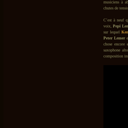
musiciens à ab
chutes de tensi
C’est à neuf q
voix,
Pepi Le
sur lequel
Ken
Peter Lemer
e
chose encore
saxophone alto
composition ins