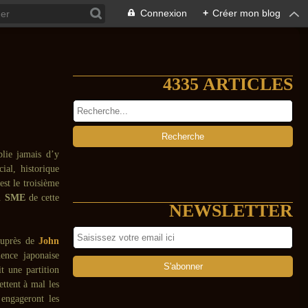
Connexion
+
Créer mon blog
4335 ARTICLES
blie jamais d’y
ial, historique
est le troisième
un
SME
de cette
NEWSLETTER
auprès de
John
ence japonaise
t une partition
ettent à mal les
engageront les