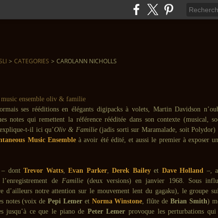
SLI
>
CATEGORIES
>
CAROLANN NICHOLLS
rmais ses rééditions en élégants digipacks à volets, Martin Davidson n’ou
es notes qui remettent la référence rééditée dans son contexte (musical, soc
xplique-t-il ici qu’
Oliv & Familie
(jadis sorti sur Maramalade, soit Polydor) 
ntaneous Music Ensemble
à avoir été édité, et aussi le premier à exposer 
s – dont
Trevor Watts
,
Evan Parker
,
Derek Bailey
et
Dave Holland
–, 
 l’enregistrement de
Familie
(deux versions) en janvier 1968. Sous influ
re d’ailleurs notre attention sur le mouvement lent du gagaku), le groupe sui
es notes (voix de
Pepi Lemer
et
Norma Winstone
, flûte de
Brian Smith
) m
les jusqu’à ce que le piano de
Peter Lemer
provoque les perturbations qui 