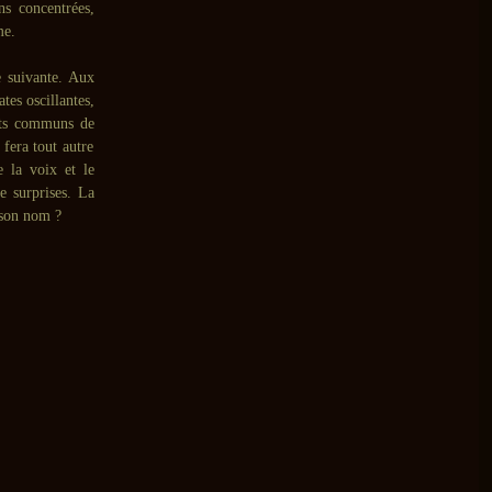
ns concentrées,
me.
 suivante. Aux
ates oscillantes,
rêts communs de
fera tout autre
 la voix et le
e surprises. La
é son nom ?