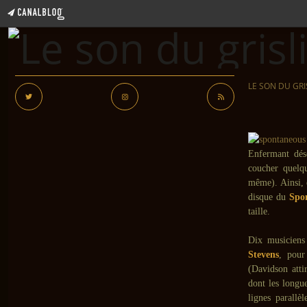
LE SON DU GRI
Enfermant déso
coucher quelqu
même). Ainsi, e
disque du
Spo
taille.
Dix musicien
Stevens
, pour
(Davidson atti
dont les longu
lignes parallè