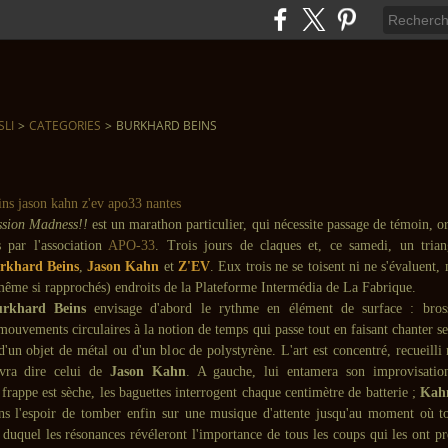
SLI
>
CATEGORIES
>
BURKHARD BEINS
sion Madness!!
est un marathon particulier, qui nécessite passage de témoin, or
 par l'association
APO-33
. Trois jours de claques et, ce samedi, un tria
khard Beins
,
Jason Kahn
et
Z'EV
. Eux trois ne se toisent ni ne s'évaluent, 
(même si rapprochés) endroits de la Plateforme Intermédia de La Fabrique.
rkhard Beins
envisage d'abord le rythme en élément de surface : brossa
mouvements circulaires à la notion de temps qui passe tout en faisant chanter ses
d'un objet de métal ou d'un bloc de polystyrène. L'art est concentré, recueill
vra dire celui de
Jason Kahn
. A gauche, lui entamera son improvisation
 frappe est sèche, les baguettes interrogent chaque centimètre de batterie ;
Kah
ns l'espoir de tomber enfin sur une musique d'attente jusqu'au moment où to
r duquel les résonances révéleront l'importance de tous les coups qui les ont p