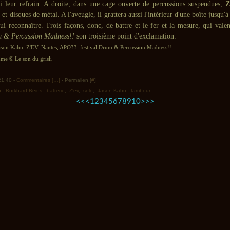
ri leur refrain. A droite, dans une cage ouverte de percussions suspendues,
Z
 et disques de métal. A l'aveugle, il grattera aussi l'intérieur d'une boîte jusqu'à
ui reconnaître. Trois façons, donc, de battre et le fer et la mesure, qui vale
 & Percussion Madness!!
son troisième point d'exclamation.
ason Kahn, Z'EV, Nantes, APO33, festival Drum & Percussion Madness!!
e © Le son du grisli
 21:40 -
Commentaires [
…
]
- Permalien [
#
]
n
,
Burkhard Beins
,
batterie
,
Z'ev
,
solo
,
Jason Kahn
,
tambour
<<
<
1
2
3
4
5
6
7
8
9
10
>
>>