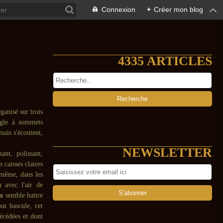
Connexion
+
Créer mon blog
4335 ARTICLES
ganisé sur trois
ngle à sommets
mais s'écoutent,
NEWSLETTER
nt, polissant,
 caisses claires
i même, dans les
 avec l'air de
n
semble battre
ut bascule, cet
récédées et dont