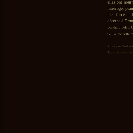
elles ont nour
interroger peau
bien forcé de l
décerne à
Drum
Burkhard Beins, J
Guillaume Belhomm
Posté par Grisli à
Tags:
improvisatio