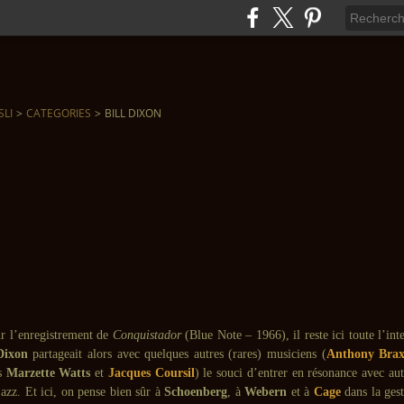
SLI
>
CATEGORIES
>
BILL DIXON
r l’enregistrement de
Conquistador
(Blue Note – 1966), il reste ici toute l’inte
Dixon
partageait alors avec quelques autres (rares) musiciens (
Anthony Brax
és
Marzette Watts
et
Jacques Coursil
) le souci d’entrer en résonance avec au
azz. Et ici, on pense bien sûr à
Schoenberg
, à
Webern
et à
Cage
dans la ges