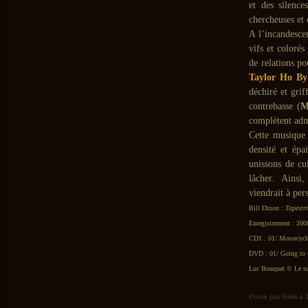
et des silence
chercheuses et
A l’incandesce
vifs et colorés 
de relations po
Taylor Ho B
déchiré et gri
contrebasse (
M
complètent adm
Cette musique 
densité et épa
unissons de c
lâcher. Ainsi,
viendrait à per
Bill Dixon :
Tapestr
Enregistrement : 200
CD1 : 01/ Motorcycle
DVD : 01/ Going to t
Luc Bouquet © Le so
Posté par Grisli à