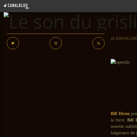
LE SON DU GRI
Bill Dixon
pou
la force.
Bill 
souvent oubli
fulgurance du j