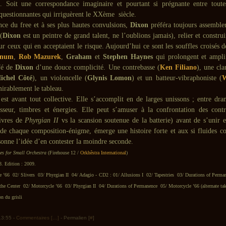
s. Soit une correspondance imaginaire et pourtant si prégnante entre tout
 questionnantes qui irriguèrent le XXème siècle.
nce du free et à ses plus hautes convulsions,
Dixon
préféra toujours assemble
(
Dixon
est un peintre de grand talent, ne l’oublions jamais), relier et construi
ur ceux qui en acceptaient le risque. Aujourd’hui ce sont les souffles croisés d
ynum
,
Rob Mazurek
,
Graham
et
Stephen Haynes
qui prolongent et amplif
ffé de
Dixon
d’une douce complicité. Une contrebasse (
Ken Filiano
), une cla
ichel Côté
), un violoncelle (
Glynis Lomon
) et un batteur-vibraphoniste (
W
irablement le tableau.
est avant tout collective. Elle s’accomplit en de larges unissons ; entre dra
isseur, timbres et énergies. Elle peut s’amuser à la confrontation des contra
uivres de
Phyrgian II
vs la scansion soutenue de la batterie) avant de s’unir e
 de chaque composition-énigme, émerge une histoire forte et aux si fluides co
sonne l’idée d’en contester la moindre seconde.
ies for Small Orchestra
(Firehouse 12 /
Orkhêstra International
)
8. Edition : 2009.
 ’66 02/ Slivers 03/ Phyrgian II 04/ Adagio - CD2 : 01/ Allusions I 02/ Tapestries 03/ Durations of Perma
he Center 02/ Motorcycle ’66 03/ Phyrgian II 04/ Durations of Permanence 05/ Motorcycle ’66 (alternate tak
n du grisli
 13:55 -
Commentaires [
…
]
- Permalien [
#
]