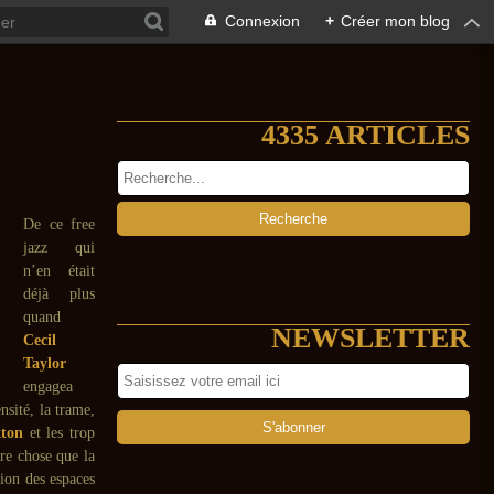
Connexion
+
Créer mon blog
4335 ARTICLES
De ce free
jazz qui
n’en était
déjà plus
quand
NEWSLETTER
Cecil
Taylor
engagea
nsité, la trame,
ton
et les trop
tre chose que la
tion des espaces