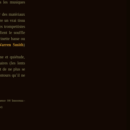
es les musiques
r des matériaux
re un vrai tissu
es trompettistes
ient le souffle
rinette basse ou
arren Smith
)
me et quiétude,
ires (les lents
t de ne plus se
ntours qu’il ne
nence 04/ Innocenza -
e)