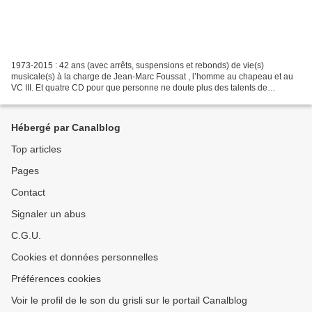
1973-2015 : 42 ans (avec arrêts, suspensions et rebonds) de vie(s)
musicale(s) à la charge de Jean-Marc Foussat , l’homme au chapeau et au
VC III. Et quatre CD pour que personne ne doute plus des talents de
musicien et d’improvisateur de JMF. Pleins jusqu’à...
Hébergé par Canalblog
Top articles
Pages
Contact
Signaler un abus
C.G.U.
Cookies et données personnelles
Préférences cookies
Voir le profil de le son du grisli sur le portail Canalblog