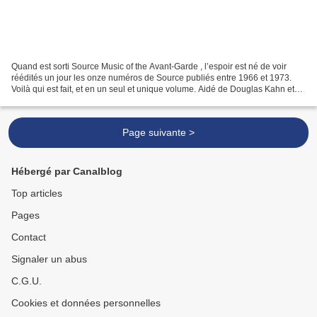
Quand est sorti Source Music of the Avant-Garde , l’espoir est né de voir
réédités un jour les onze numéros de Source publiés entre 1966 et 1973.
Voilà qui est fait, et en un seul et unique volume. Aidé de Douglas Kahn et
Nilendra Gurusinghe, Larry Austin...
Page suivante >
Hébergé par Canalblog
Top articles
Pages
Contact
Signaler un abus
C.G.U.
Cookies et données personnelles