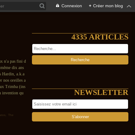
Connexion
+
Créer mon blog
4335 ARTICLES
 n'a pas fini d
, même dix ans
 Hardin, a.k.a
r nos oreilles a
eux Trimba (ins
NEWSLETTER
n invention qu
atos
,
The