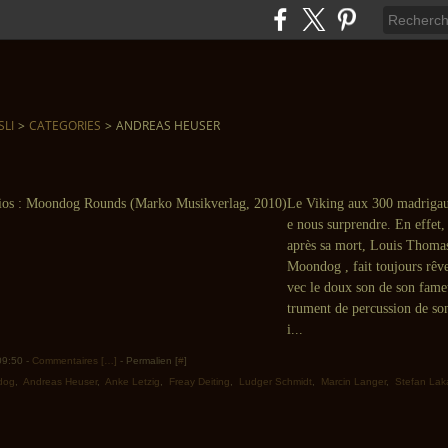
SLI
>
CATEGORIES
>
ANDREAS HEUSER
Le Viking aux 300 madrigaux
e nous surprendre. En effet
après sa mort, Louis Thomas
Moondog , fait toujours rêve
vec le doux son de son fam
trument de percussion de so
i...
 09:50 -
Commentaires [
…
]
- Permalien [
#
]
dog
,
Andreas Heuser
,
Anke Letzig
,
Freay Deiting
,
Ludger Schmidt
,
Marcin Langer
,
Stefan Lak