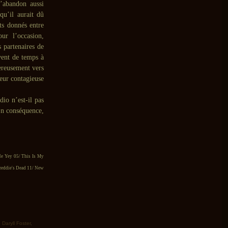
’abandon aussi
u’il aurait dû
rts donnés entre
our l’occasion,
 partenaires de
ent de temps à
gereusement vers
veur contagieuse
dio n’est-il pas
 En conséquence,
He Yey 05/ This Is My
Freddie's Dead 11/ New
,
Daryll Foster
,