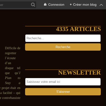
Connexion
+
Créer mon blog
4335 ARTICLES
Difficile de
regretter
l’écoute
d’un
disque tel
NEWSLETTER
que qu’
I
Plan to
Stay a
e projet était en
a facilité – qui
e contrebassiste