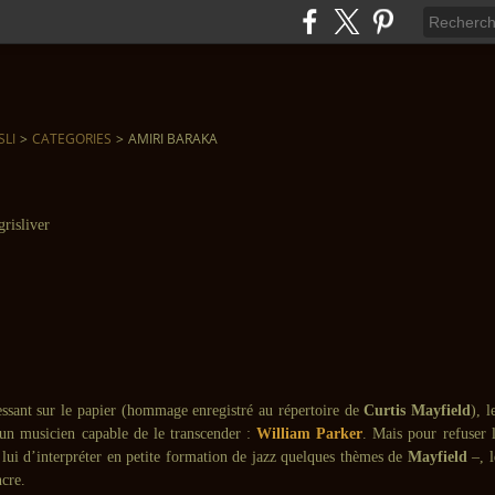
SLI
>
CATEGORIES
>
AMIRI BARAKA
ressant sur le papier (hommage enregistré au répertoire de
Curtis Mayfield
), l
 un musicien capable de le transcender :
William Parker
. Mais pour refuser l
 lui d’interpréter en petite formation de jazz quelques thèmes de
Mayfield
–, l
ncre.