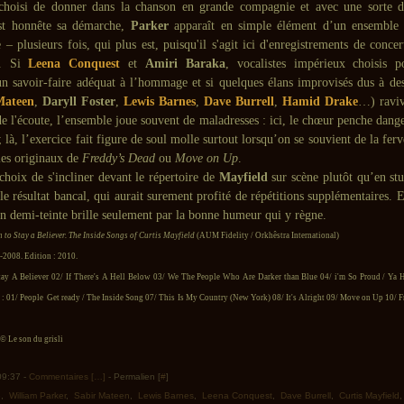
 choisi de donner dans la chanson en grande compagnie et avec une sorte d
est honnête sa démarche,
Parker
apparaît en simple élément d’un ensemble q
 – plusieurs fois, qui plus est, puisqu'il s'agit ici d'enregistrements de conce
8. Si
Leena Conquest
et
Amiri Baraka
, vocalistes impérieux choisis p
n savoir-faire adéquat à l’hommage et si quelques élans improvisés dus à des
Mateen
,
Daryll Foster
,
Lewis Barnes
,
Dave Burrell
,
Hamid Drake
…) raviv
 de l'écoute, l’ensemble joue souvent de maladresses : ici, le chœur penche dan
 là, l’exercice fait figure de soul molle surtout lorsqu’on se souvient de la fer
les originaux de
Freddy’s Dead
ou
Move on Up
.
choix de s'incliner devant le répertoire de
Mayfield
sur scène plutôt qu’en stu
le résultat bancal, qui aurait surement profité de répétitions supplémentaires.
en demi-teinte brille seulement par la bonne humeur qui y règne.
n to Stay a Believer. The Inside Songs of Curtis Mayfield
(AUM Fidelity / Orkhêstra International)
-2008. Edition : 2010.
Stay A Believer 02/ If There's A Hell Below 03/ We The People Who Are Darker than Blue 04/ i'm So Proud / Ya 
 : 01/ People Get ready / The Inside Song 07/ This Is My Country (New York) 08/ It's Alright 09/ Move on Up 10/ 
 Le son du grisli
 09:37 -
Commentaires [
…
]
- Permalien [
#
]
e
,
William Parker
,
Sabir Mateen
,
Lewis Barnes
,
Leena Conquest
,
Dave Burrell
,
Curtis Mayfield