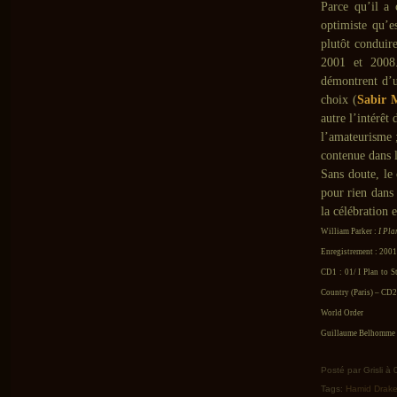
Parce qu’il a
optimiste qu’
plutôt conduire
2001 et 200
démontrent d’u
choix (
Sabir 
autre l’intérêt
l’amateurisme ;
contenue dans 
Sans doute, le 
pour rien dans 
la célébration 
William Parker :
I Pla
Enregistrement : 2001
CD1 : 01/ I Plan to 
Country (Paris) – CD2
World Order
Guillaume Belhomme ©
Posté par Grisli à
Tags:
Hamid Drak