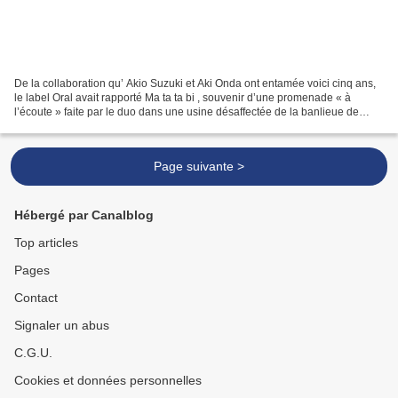
De la collaboration qu’ Akio Suzuki et Aki Onda ont entamée voici cinq ans,
le label Oral avait rapporté Ma ta ta bi , souvenir d’une promenade « à
l’écoute » faite par le duo dans une usine désaffectée de la banlieue de
Bruxelles. C’est ici un environnement...
Page suivante >
Hébergé par Canalblog
Top articles
Pages
Contact
Signaler un abus
C.G.U.
Cookies et données personnelles