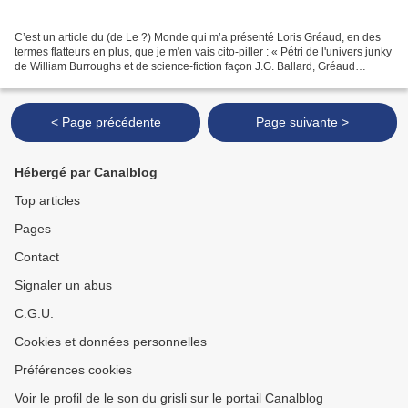
C’est un article du (de Le ?) Monde qui m’a présenté Loris Gréaud, en des
termes flatteurs en plus, que je m'en vais cito-piller : « Pétri de l'univers junky
de William Burroughs et de science-fiction façon J.G. Ballard, Gréaud
brouille les frontières...
< Page précédente
Page suivante >
Hébergé par Canalblog
Top articles
Pages
Contact
Signaler un abus
C.G.U.
Cookies et données personnelles
Préférences cookies
Voir le profil de le son du grisli sur le portail Canalblog