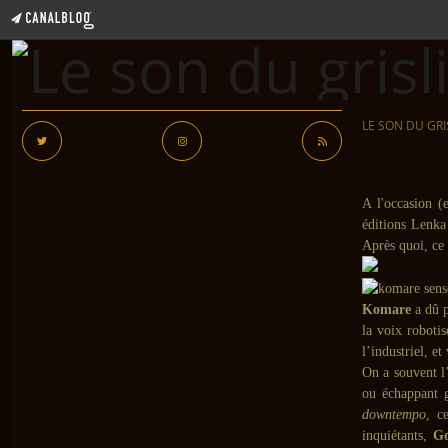
LE SON DU GRI
A l'occasion (
éditions Lenka
Après quoi, ce 
Komare
a dû 
la voix robot
l’industriel, et
On a souvent l’
ou échappant g
downtempo
, c
inquiétants,
G