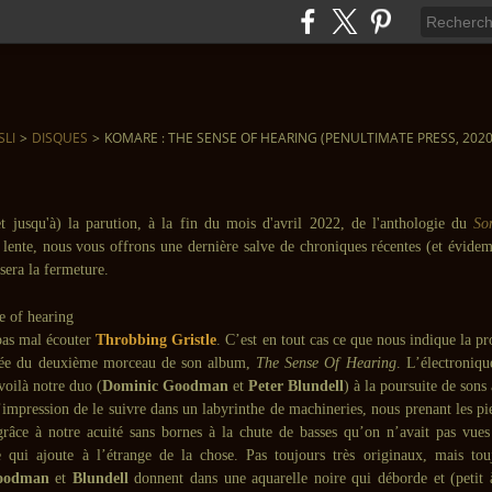
SLI
>
DISQUES
>
KOMARE : THE SENSE OF HEARING (PENULTIMATE PRESS, 2020
et jusqu'à) la parution, à la fin du mois d'avril 2022, de l'anthologie du
So
 lente, nous vous offrons une dernière salve de chroniques récentes (et évidem
sera la fermeture.
pas mal écouter
Throbbing Gristle
. C’est en tout cas ce que nous indique la 
isée du deuxième morceau de son album,
The Sense Of Hearing
. L’électroniqu
 voilà notre duo (
Dominic Goodman
et
Peter Blundell
) à la poursuite de sons 
impression de le suivre dans un labyrinthe de machineries, nous prenant les pie
râce à notre acuité sans bornes à la chute de basses qu’on n’avait pas vues
e qui ajoute à l’étrange de la chose. Pas toujours très originaux, mais touj
oodman
et
Blundell
donnent dans une aquarelle noire qui déborde et (petit à