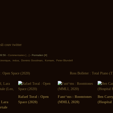
 09:56 -
Commentaires [
…
]
- Permalien [
#
]
ctronique
,
indus
,
Dominic Goodman
,
Komare
,
Peter Blundell
 : Open Space (2020)
Ross Bolleter : Total Piano (
Rafael Toral : Open
Fant^ms : Roomtones
Ben Carey
 Lara
Space (2020)
(MMLI, 2020)
(Hospital 
rtale