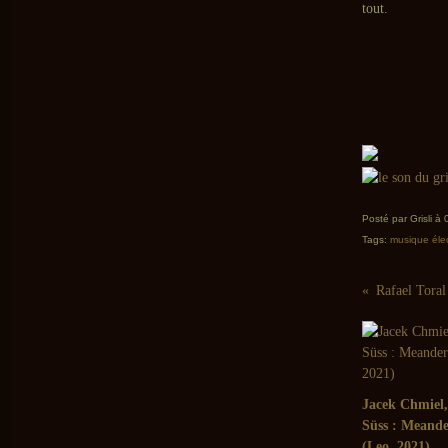
tout.
Posté par Grisli à
Tags:
musique éle
Rafael Toral
Jacek Chmiel,
Süss : Meande
(Leo, 2021)