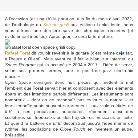
A l'occasion (et jusqu'à) la parution, à la fin du mois d'avril 2022,
de l'anthologie du
Son du grisli
aux éditions Lenka lente, nous
vous offrons une dernière salve de chroniques récentes (et
évidemment inédites). Après quoi, ce sera la fermeture.
Rafael Toral
dit vouloir revenir à la guitare (c'est même
déjà fait
,
à l'heure qu'il est). Mais avant ça, il fait le bilan, sur Internet, du
Space Program
qui l’a occupé de 2004 à 2017 – l’idée de servir,
selon ses propres termes, une « post-free jazz electronic
music ».
Open Space
consigne donc huit pièces qui mettent à mal
l’ambient que
Toral
servait hier et composent avec des éléments
épars et des intentions parfois différentes. Les instruments sont
nombreux – dont on ne reconnaît pas toujours la nature – et
leurs emboîtements souvent surprennent : aux violons étirés de
II.V
, à ses percussions autoritaires, répondent ainsi des
sculptures sur feedbacks ou des trajectoires musicales en fuite.
Et quand la batterie de
III.III
déconstruit jusqu’à l’idée même de
rythme, les oscillations de
Glove Touch
en inventent un autre,
irrésistible.