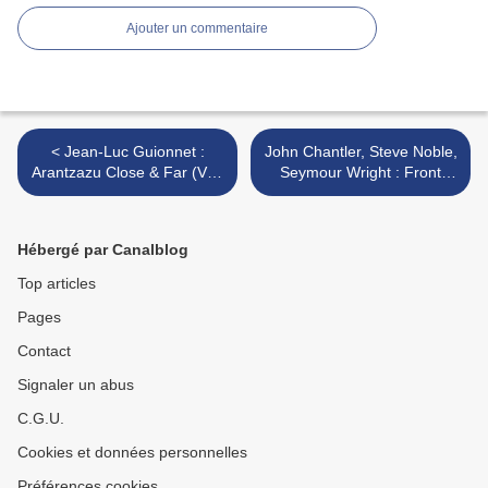
Ajouter un commentaire
< Jean-Luc Guionnet :
John Chantler, Steve Noble,
Arantzazu Close & Far (Vert
Seymour Wright : Front
Pituite, 2018)
Above (1703 Skivbogalet,
2017) >
Hébergé par Canalblog
Top articles
Pages
Contact
Signaler un abus
C.G.U.
Cookies et données personnelles
Préférences cookies