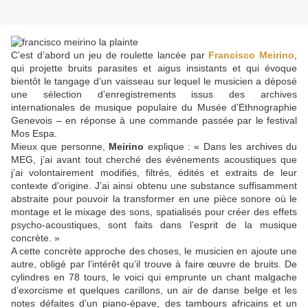
C’est d’abord un jeu de roulette lancée par
Francisco Meirino
,
qui projette bruits parasites et aigus insistants et qui évoque
bientôt le tangage d’un vaisseau sur lequel le musicien a déposé
une sélection d’enregistrements issus des archives
internationales de musique populaire du Musée d’Ethnographie
Genevois – en réponse à une commande passée par le festival
Mos Espa.
Mieux que personne,
Meirino
explique : « Dans les archives du
MEG, j’ai avant tout cherché des événements acoustiques que
j’ai volontairement modifiés, filtrés, édités et extraits de leur
contexte d’origine. J’ai ainsi obtenu une substance suffisamment
abstraite pour pouvoir la transformer en une pièce sonore où le
montage et le mixage des sons, spatialisés pour créer des effets
psycho-acoustiques, sont faits dans l’esprit de la musique
concrète. »
A cette concrète approche des choses, le musicien en ajoute une
autre, obligé par l’intérêt qu’il trouve à faire œuvre de bruits. De
cylindres en 78 tours, le voici qui emprunte un chant malgache
d’exorcisme et quelques carillons, un air de danse belge et les
notes défaites d’un piano-épave, des tambours africains et un