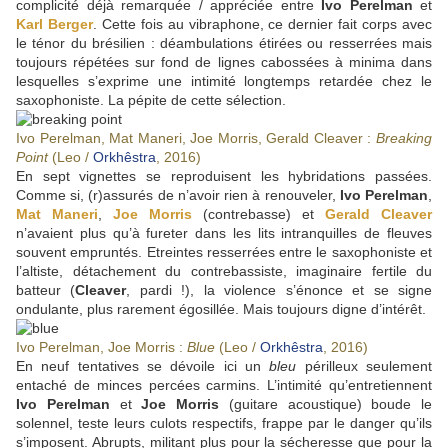
complicité déjà remarquée / appréciée entre
Ivo Perelman
et
Karl Berger
. Cette fois au vibraphone, ce dernier fait corps avec
le ténor du brésilien : déambulations étirées ou resserrées mais
toujours répétées sur fond de lignes cabossées à minima dans
lesquelles s’exprime une intimité longtemps retardée chez le
saxophoniste. La pépite de cette sélection.
Ivo Perelman, Mat Maneri, Joe Morris, Gerald Cleaver :
Breaking
Point
(Leo /
Orkhêstra
, 2016)
En sept vignettes se reproduisent les hybridations passées.
Comme si, (r)assurés de n’avoir rien à renouveler,
Ivo Perelman
,
Mat Maneri
,
Joe Morris
(contrebasse) et
Gerald Cleaver
n’avaient plus qu’à fureter dans les lits intranquilles de fleuves
souvent empruntés. Etreintes resserrées entre le saxophoniste et
l’altiste, détachement du contrebassiste, imaginaire fertile du
batteur (
Cleaver
, pardi !), la violence s’énonce et se signe
ondulante, plus rarement égosillée. Mais toujours digne d’intérêt.
Ivo Perelman, Joe Morris :
Blue
(Leo /
Orkhêstra
, 2016)
En neuf tentatives se dévoile ici un
bleu
périlleux seulement
entaché de minces percées carmins. L’intimité qu’entretiennent
Ivo Perelman
et
Joe Morris
(guitare acoustique) boude le
solennel, teste leurs culots respectifs, frappe par le danger qu’ils
s’imposent. Abrupts, militant plus pour la sécheresse que pour la