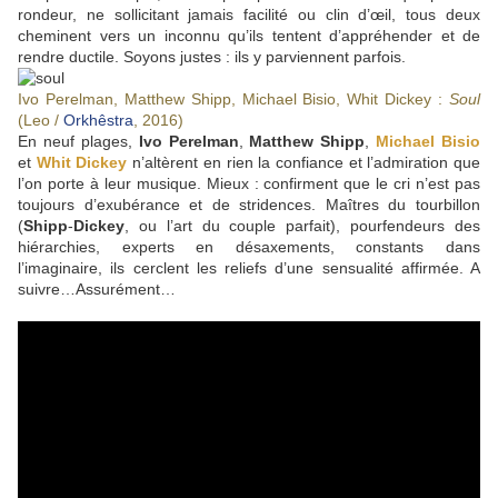
rondeur, ne sollicitant jamais facilité ou clin d’œil, tous deux
cheminent vers un inconnu qu’ils tentent d’appréhender et de
rendre ductile. Soyons justes : ils y parviennent parfois.
Ivo Perelman, Matthew Shipp, Michael Bisio, Whit Dickey :
Soul
(Leo /
Orkhêstra
, 2016)
En neuf plages,
Ivo Perelman
,
Matthew Shipp
,
Michael Bisio
et
Whit Dickey
n’altèrent en rien la confiance et l’admiration que
l’on porte à leur musique. Mieux : confirment que le cri n’est pas
toujours d’exubérance et de stridences. Maîtres du tourbillon
(
Shipp
-
Dickey
, ou l’art du couple parfait), pourfendeurs des
hiérarchies, experts en désaxements, constants dans
l’imaginaire, ils cerclent les reliefs d’une sensualité affirmée. A
suivre…Assurément…