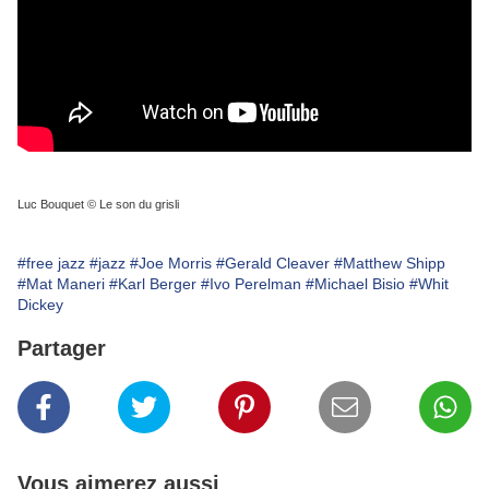
Luc Bouquet © Le son du grisli
#free jazz
#jazz
#Joe Morris
#Gerald Cleaver
#Matthew Shipp
#Mat Maneri
#Karl Berger
#Ivo Perelman
#Michael Bisio
#Whit
Dickey
Partager
Vous aimerez aussi