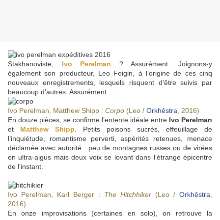
Stakhanoviste,
Ivo Perelman
? Assurément. Joignons-y
également son producteur, Leo Feigin, à l’origine de ces cinq
nouveaux enregistrements, lesquels risquent d’être suivis par
beaucoup d’autres. Assurément…
Ivo Perelman, Matthew Shipp :
Corpo
(Leo /
Orkhêstra
, 2016)
En douze pièces, se confirme l’entente idéale entre
Ivo Perelman
et
Matthew Shipp
. Petits poisons sucrés, effeuillage de
l’inquiétude, romantisme perverti, aspérités retenues, menace
déclamée avec autorité : peu de montagnes russes ou de virées
en ultra-aigus mais deux voix se lovant dans l’étrange épicentre
de l’instant.
Ivo Perelman, Karl Berger :
The Hitchhiker
(Leo /
Orkhêstra
,
2016)
En onze improvisations (certaines en solo), on retrouve la