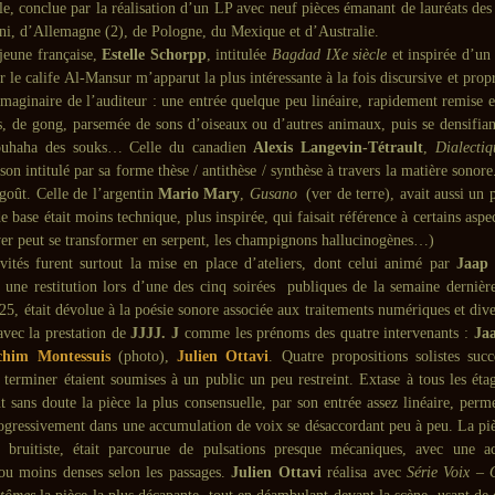
lle, conclue par la réalisation d’un LP avec neuf pièces émanant de lauréats des
, d’Allemagne (2), de Pologne, du Mexique et d’Australie.
 jeune française,
Estelle Schorpp
, intitulée
Bagdad IXe siècle
et inspirée d’un 
 le calife Al-Mansur m’apparut la plus intéressante à la fois discursive et prop
imaginaire de l’auditeur : une entrée quelque peu linéaire, rapidement remise e
s, de gong, parsemée de sons d’oiseaux ou d’autres animaux, puis se densifi
ouhaha des souks… Celle du canadien
Alexis Langevin-Tétrault
,
Dialectiq
son intitulé par sa forme thèse / antithèse / synthèse à travers la matière sonor
goût. Celle de l’argentin
Mario Mary
,
Gusano
(ver de terre), avait aussi un
e base était moins technique, plus inspirée, qui faisait référence à certains aspec
ver peut se transformer en serpent, les champignons hallucinogènes…)
ivités furent surtout la mise en place d’ateliers, dont celui animé par
Jaap
 une restitution lors d’une des cinq soirées publiques de la semaine dernièr
25, était dévolue à la poésie sonore associée aux traitements numériques et dive
avec la prestation de
JJJJ. J
comme les prénoms des quatre intervenants :
Ja
chim Montessuis
(photo),
Julien Ottavi
. Quatre propositions solistes succ
 terminer étaient soumises à un public un peu restreint. Extase à tous les éta
ut sans doute la pièce la plus consensuelle, par son entrée assez linéaire, perm
gressivement dans une accumulation de voix se désaccordant peu à peu. La pièc
s bruitiste, était parcourue de pulsations presque mécaniques, avec une a
 ou moins denses selon les passages.
Julien Ottavi
réalisa avec
Série Voix – 