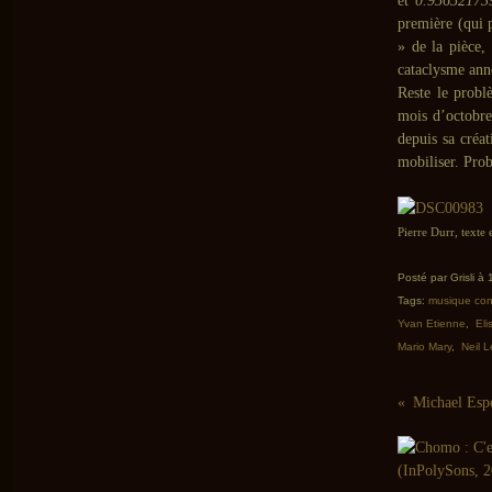
et
0.95652173
première (qui 
» de la pièce,
cataclysme ann
Reste le probl
mois d’octobre 
depuis sa créa
mobiliser. Pro
Pierre Durr, texte 
Posté par Grisli à
Tags:
musique con
Yvan Etienne
,
Eli
Mario Mary
,
Neil 