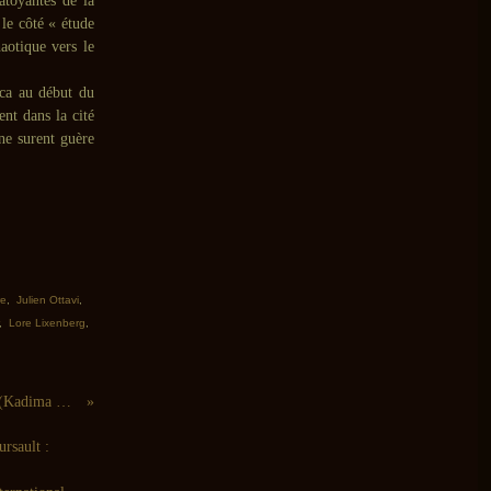
atoyantes de la
 le côté « étude
aotique vers le
ica au début du
ent dans la cité
ne surent guère
re
,
Julien Ottavi
,
,
Lore Lixenberg
,
JC Jones, Raphaël Saint-Rémy : Serendipity (Kadima Collective, 2016)