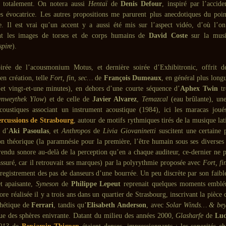
r totalement. On notera aussi
Hentaï
de
Denis Defour
, inspiré par l’accide
s évocatrice. Les autres propositions me parurent plus anecdotiques du poi
e. Il est vrai qu’un accent y a aussi été mis sur l’aspect vidéo, d’où l’on
ent les images de torses et de corps humains de
David Coste
sur la musi
spire
).
irée de l’acousmonium Motus, et dernière soirée d’Exhibitronic, offrit de
 en création, telle
Fort, fin, sec…
de
François Dumeaux
, en général plus longu
et vingt-et-une minutes), en dehors d’une courte séquence d’
Aphex Twin
tr
ynweythek Ylow
) et de celle de
Javier Alvarez
,
Temazcal
(eau brûlante), un
acoustiques associant un instrument acoustique (1984), ici les maracas jou
rcussions de Strasbourg
, autour de motifs rythmiques tirés de la musique la
d’
Aki Pasoulas
, et
Anthropos
de
Livia Giovaninetti
suscitent une certaine p
ion théorique (la paramnésie pour la première, l’être humain sous ses diverses
 rendu sonore au-delà de la perception qu’en a chaque auditeur, ce-dernier ne p
assuré, car il retrouvait ses marques) par la polyrythmie proposée avec
Fort, fi
nregistrement des pas de danseurs d’une bourrée. Un peu discrète par son faibl
et apaisante,
Syneson
de
Philippe Lepeut
reprenait quelques moments emblé
nore réalisée il y a trois ans dans un quartier de Strasbourg, inscrivant la pièce 
thétique de
Ferrari
, tandis qu’
Elisabeth Anderson
, avec
Solar Winds… & be
ue des sphères enivrante. Datant du milieu des années 2000,
Glasharfe
de
Lu