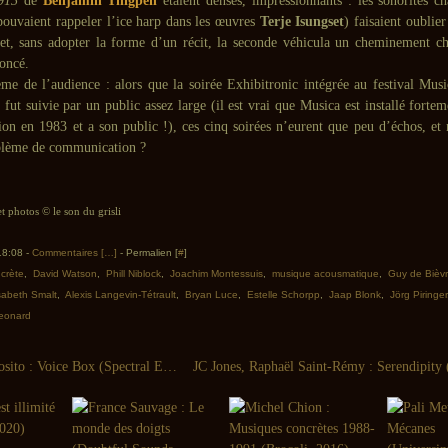
913
de
Benjamin Thigpen
étaient denses, impressionnants : les sonorités ch
pouvaient rappeler l’ice harp dans les œuvres
Terje Isungset
) faisaient oublier
 et, sans adopter la forme d’un récit, la seconde véhicula un cheminement ch
oncé.
ème de l’audience : alors que la soirée Exhibitronic intégrée au festival Mus
fut suivie par un public assez large (il est vrai que Musica est installé fortem
tion en 1983 et a son public !), ces cinq soirées n’eurent que peu d’échos, et 
blème de communication ?
et photos © le son du grisli
 18:08 -
Commentaires [
…
]
- Permalien [
#
]
crète
,
David Watson
,
Phill Niblock
,
Joachim Montessuis
,
musique acousmatique
,
Guy de Bièv
sabeth Smalt
,
Alexis Langevin-Tétrault
,
Bryan Luce
,
Estelle Schorpp
,
Jaap Blonk
,
Jörg Piringer
Leonard
Michael Esposito : Voice Box (Spectral Electric, 2016)