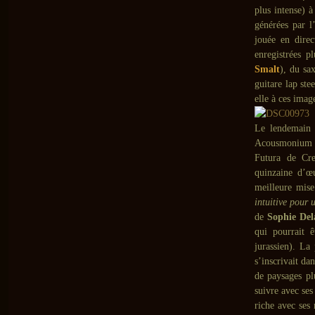
plus intense) à
générées par 
jouée en direc
enregistrées p
Smalt
), du sa
guitare lap stee
elle à ces imag
Le lendemain 
Acousmonium 
Futura de Cr
quinzaine d’œu
meilleure mise
intuitive pour
de
Sophie Del
qui pourrait 
jurassien). La
s’inscrivait da
de paysages pl
suivre avec ses
riche avec ses