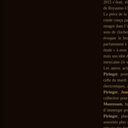
2015 s’était, e
de Royaume-Uni
La pièce de la
ronde conçu par
images dans l’
sons de cloche
évoquer le br
parfaitement à 
étude » à mon 
mais son idée d
mexicaine (le 
Les autres act
Piringer
, pour
celle du mardi 
électroniques, 
Piringer
,
Joa
collective pour
Montessuis
, f
d’immerger pro
Piringer
, plu
sonorités plus