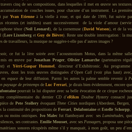
 travers cinq de ses compositions, dans lesquelles il met en œuvre ses texture
l’accumulation de couches issues, pour chacune d’un instrument. La premiè
t par
Yvan Etienne
à la vielle à roue, et qui date de 1999, fut suivie pa
lus récentes (et inédites) usant successivement de la viole d’amour (servi
xophone ténor (
Neil Leonard
), de la cornemuse (
David Watson
), et de la vo
l (
Lore Lixenberg
et
Guy de Bièvre
). Reste une double interrogation : la m
es de travailleurs, la musique ne suggère-t-elle pas d’autres images ?
soir, ce fut la 1ère soirée avec l’acousmonium Motus, dans la même salle 
mis en œuvre par
Jonathan Prager
,
Olivier Lamarche
(partenaires réguli
est) et
Yérri-Gaspar Hummel
, directeur d’Exhibitronic. Au programme 
vres, dont les trois œuvres distinguées d’
Open Call
(voir plus haut) avec,
 en espace de leur diffusion. Parmi les autres la palme semble revenir à
P
 un paysage de printemps
de
Luc Ferrari
, je dirais bien évidemment, encore qu
afontaine
pourrait la lui disputer avec sa belle évocation de ce cirque rocheu
être complémentaire du dernier CD d’
eRikm
Doubse Hystery
consacré jus
 pièce de
Pete Stollery
évoquant
Three Cities
nordiques (Aberdeen, Bergen, S
ns la continuité des propositions de
Ferrari
,
Delafontaine
et
Estelle Schorpp
,
us ou moins oniriques.
Ivo Malec
fut flamboyant avec ses
Luminétudes
, quo
 silences, ses contrastes.
Emilie Mousset
, avec ses
Passagers
, proposa une pièce
 matériaux sonores récupérés même s’il y manquait, à mon goût, un peu d’em