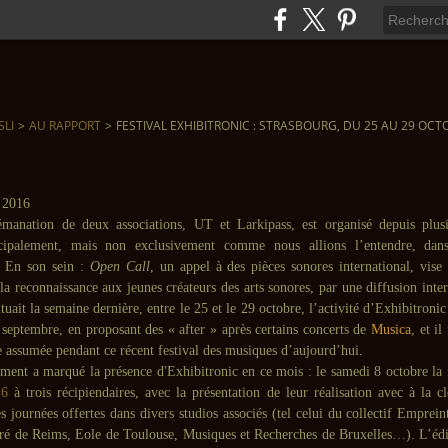
SLI
>
AU RAPPORT
>
FESTIVAL EXHIBITRONIC : STRASBOURG, DU 25 AU 29 OCT
émanation de deux associations, UT et Larkipass, est organisé depuis plus
incipalement, mais non exclusivement comme nous allions l’entendre, dan
. En son sein :
Open Call
, un appel à des pièces sonores international, vise
e la reconnaissance aux jeunes créateurs des arts sonores, par une diffusion inter
ituait la semaine dernière, entre le 25 et le 29 octobre, l’activité d’Exhibitronic
 septembre, en proposant des « after » après certains concerts de
Musica
, et il
e assumée pendant ce récent festival des musiques d’aujourd’hui.
ment a marqué la présence d'Exhibitronic en ce mois : le samedi 8 octobre la
6
à trois récipiendaires, avec la présentation de leur réalisation avec à la c
s journées offertes dans divers studios associés (tel celui du collectif Emprein
ré de Reims, Eole de Toulouse, Musiques et Recherches de Bruxelles…). L’éd