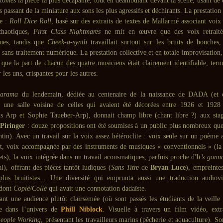
ntômes
la pièce la plus décapante, tout en déambulant devant la scène, usant de 
s passant de la miniature aux sons les plus agressifs et déchirants. La prestatio
ue :
Roll Dice Roll
, basé sur des extraits de textes de Mallarmé associant voix
chaotiques,
First Class Nightmares
ne mit en œuvre que des voix retraité
ues, tandis que
Cheek-a-synth
travaillait surtout sur les bruits de bouches,
s sans traitement numérique. La prestation collective et en totale improvisation,
 que la part de chacun des quatre musiciens était clairement identifiable, term
 les uns, crispantes pour les autres.
arama
du lendemain, dédiée au centenaire de la naissance de DADA (et q
s une salle voisine de celles qui avaient été décorées entre 1926 et 192
 Arp et Sophie Taueber-Arp), donnait champ libre (chant libre ?) aux stag
 Piringer
: douze propositions ont été soumises à un public plus nombreux que 
ntin). Avec un travail sur la voix assez hétéroclite : voix seule sur un poème a
, voix accompagnée par des instruments de musiques « conventionnels » (la 
ets), la voix intégrée dans un travail acousmatiques, parfois proche d'I
t’s gonn
), offrant des pièces tantôt ludiques (
Sans Titre
de
Bryan Luce
), empreinte
plus bruitistes... Une diversité qui emprunta aussi une traduction audiov
 dont
Copié/Collé
qui avait une connotation dadaïste.
vant une audience plutôt clairsemée (où sont passés les étudiants de la veille 
e dans l’univers de
Phill Niblock
. Visuelle à travers un film vidéo, extr
eople Working
, présentant les travailleurs marins (pêcherie et aquaculture). So