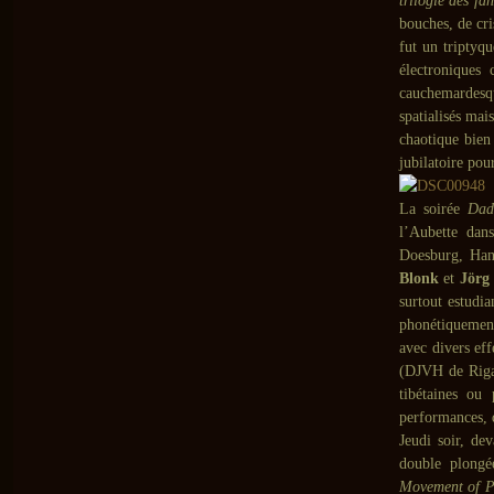
trilogie des fa
bouches, de cri
fut un triptyq
électroniques 
cauchemardesq
spatialisés mai
chaotique bien
jubilatoire pour
La soirée
Dad
l’Aubette dan
Doesburg, Hans
Blonk
et
Jörg
surtout estudia
phonétiquement
avec divers eff
(DJVH de Rigal
tibétaines ou 
performances,
Jeudi soir, de
double plongé
Movement of P