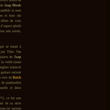
divers bruits de
n de
Jaap Blonk
 audible et sons
es et bien sûr
 effets de voix
 d’aspect plutôt
ina une soirée,
ui se tenait à
8 par Théo Van
iaires de
Jaap
la veille (mais
nglais transcrit
guitare surtout
a rain
de
Reich
s de psalmodies
isuelle et deux
?!), ce fut une
ait de sa série
nore (et surtout