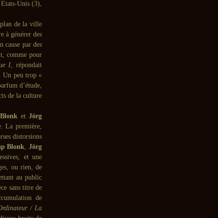
 Etats-Unis (3),
plan de la ville
re à générer des
n cause par des
ant, comme pour
ue I
, répondait
e. Un peu trop «
 parfum d’étude,
ts de la culture
 Blonk
et
Jörg
e. La première,
rses distorsions
ap Blonk
,
Jörg
essives, et une
ges, ou rien, de
ettant au public
e sans titre de
ccumulation de
Ordinateur / La