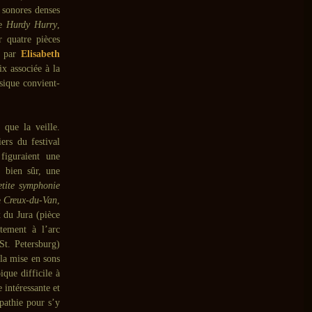
s sonores denses
re
Hurdy Hurry
,
r quatre pièces
e par
Elisabeth
ix associée à la
usique convient-
que la veille.
ers du festival
figuraient une
 bien sûr, une
etite symphonie
e
Creux-du-Van
,
x du Jura (pièce
tement à l’arc
t. Petersburg)
 la mise en sons
ique difficile à
 intéressante et
pathie pour s’y