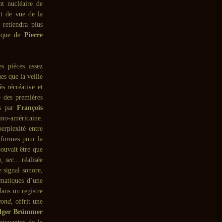
nt nucléaire de
nt de vue de la
 retiendra plus
que de
Pierre
s pièces assez
es que la veille
ès récréative et
e des premières
és par
François
tino-américaine.
erplexité entre
 formes pour la
ouvait être que
n, sec…
réalisée
e signal sonore,
matiques d’une
dans un registre
yond
, offrit une
dger Brümmer