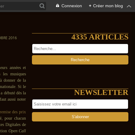
Connexion
+
Créer mon blog
4335 ARTICLES
OBRE 2016
ieurs années et
s les musiques
 à donner de la
nationale. Si le
NEWSLETTER
 a débuté dès la
 faut aussi noter
remise des prix
lé, pour chacun
tes Digitales de
ition
Open Call