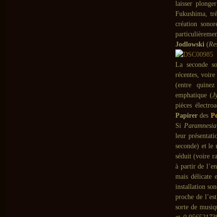
laisser plonge
Fukushima, trè
création sonor
particulièrem
Jodlowski
(
Re
La seconde so
récentes, voire
(entre quinez 
emphatique (
J
pièces électro
Papirer
des
Pe
Si
Paramnesia
leur présentat
seconde) et le
séduit (voire r
à partir de l’e
mais délicate 
installation so
proche de l’es
sorte de musiq