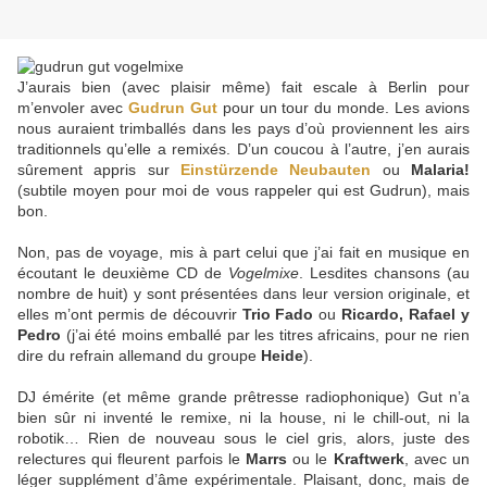
J’aurais bien (avec plaisir même) fait escale à Berlin pour
m’envoler avec
Gudrun Gut
pour un tour du monde. Les avions
nous auraient trimballés dans les pays d’où proviennent les airs
traditionnels qu’elle a remixés. D’un coucou à l’autre, j’en aurais
sûrement appris sur
Einstürzende Neubauten
ou
Malaria!
(subtile moyen pour moi de vous rappeler qui est Gudrun), mais
bon.
Non, pas de voyage, mis à part celui que j’ai fait en musique en
écoutant le deuxième CD de
Vogelmixe
. Lesdites chansons (au
nombre de huit) y sont présentées dans leur version originale, et
elles m’ont permis de découvrir
Trio Fado
ou
Ricardo, Rafael y
Pedro
(j’ai été moins emballé par les titres africains, pour ne rien
dire du refrain allemand du groupe
Heide
).
DJ émérite (et même grande prêtresse radiophonique) Gut n’a
bien sûr ni inventé le remixe, ni la house, ni le chill-out, ni la
robotik… Rien de nouveau sous le ciel gris, alors, juste des
relectures qui fleurent parfois le
Marrs
ou le
Kraftwerk
, avec un
léger supplément d’âme expérimentale. Plaisant, donc, mais de