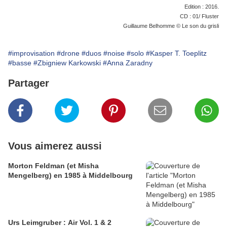
Edition : 2016.
CD : 01/ Fluster
Guillaume Belhomme © Le son du grisli
#improvisation
#drone
#duos
#noise
#solo
#Kasper T. Toeplitz
#basse
#Zbigniew Karkowski
#Anna Zaradny
Partager
Vous aimerez aussi
Morton Feldman (et Misha
Mengelberg) en 1985 à Middelbourg
Urs Leimgruber : Air Vol. 1 & 2