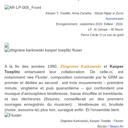
Kasper T. Toeplitz, Anna Zaradny :
Stacja Nigdy w Zyciu
Aussenraum
Enregistrement : septembre 2015. Edition : 2016.
LP : A/ Jamais – B/ Never
Pierre Cécile © Le son du grisli
A la fin des années 1990,
Zbigniew Karkowski
et
Kasper
Toeplitz
entamaient leur collaboration. De celle-ci, est
notamment née
Fluster
, composition commandé par le GRM au
premier et dédiée au second : soit trois mouvements – première
minute, vingtième et puis quarantième – qui confondent une
musique d’atmosphère ténébreuse, basse étouffée et tremblante,
et ses déchirures (
fissures
, conseillerait un des premiers
ouvrages enregistrés du musicien) : ténébreuse ici, bruitiste
(
noise
, avouons-le) plus loin, suraiguë enfin. Et l'ensemble tient.
Zbigniew Karkowski, Kasper Toeplitz :
Fluster
Bocian /
Sleaze Art