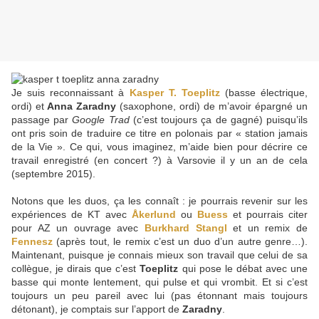
Je suis reconnaissant à
Kasper T. Toeplitz
(basse électrique,
ordi) et
Anna Zaradny
(saxophone, ordi) de m’avoir épargné un
passage par
Google Trad
(c’est toujours ça de gagné) puisqu’ils
ont pris soin de traduire ce titre en polonais par « station jamais
de la Vie ». Ce qui, vous imaginez, m’aide bien pour décrire ce
travail enregistré (en concert ?) à Varsovie il y un an de cela
(septembre 2015).
Notons que les duos, ça les connaît : je pourrais revenir sur les
expériences de KT avec
Åkerlund
ou
Buess
et pourrais citer
pour AZ un ouvrage avec
Burkhard Stangl
et un remix de
Fennesz
(après tout, le remix c’est un duo d’un autre genre…).
Maintenant, puisque je connais mieux son travail que celui de sa
collègue, je dirais que c’est
Toeplitz
qui pose le débat avec une
basse qui monte lentement, qui pulse et qui vrombit. Et si c’est
toujours un peu pareil avec lui (pas étonnant mais toujours
détonant), je comptais sur l’apport de
Zaradny
.