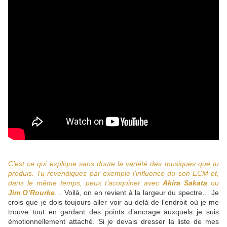
C’est ce qui explique sans doute la variété des musiques que tu
produis. Tu revendiques par exemple l’influence du son ECM et,
dans le même temps, peux t’acoquiner avec
Akira Sakata
ou
Jim O’Rourke
…
Voilà, on en revient à la largeur du spectre… Je
crois que je dois toujours aller voir au-delà de l’endroit où je me
trouve tout en gardant des points d’ancrage auxquels je suis
émotionnellement attaché. Si je devais dresser la liste de mes