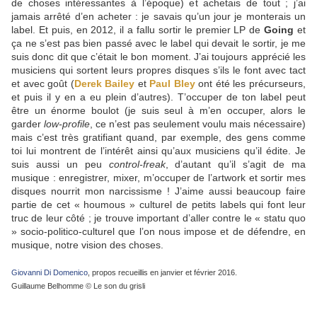
de choses intéressantes à l’époque) et achetais de tout ; j’ai
jamais arrêté d’en acheter : je savais qu’un jour je monterais un
label. Et puis, en 2012, il a fallu sortir le premier LP de
Going
et
ça ne s’est pas bien passé avec le label qui devait le sortir, je me
suis donc dit que c’était le bon moment. J’ai toujours apprécié les
musiciens qui sortent leurs propres disques s’ils le font avec tact
et avec goût (
Derek Bailey
et
Paul Bley
ont été les précurseurs,
et puis il y en a eu plein d’autres). T’occuper de ton label peut
être un énorme boulot (je suis seul à m’en occuper, alors le
garder
low-profile
, ce n’est pas seulement voulu mais nécessaire)
mais c’est très gratifiant quand, par exemple, des gens comme
toi lui montrent de l’intérêt ainsi qu’aux musiciens qu’il édite. Je
suis aussi un peu
control-freak
, d’autant qu’il s’agit de ma
musique : enregistrer, mixer, m’occuper de l’artwork et sortir mes
disques nourrit mon narcissisme ! J’aime aussi beaucoup faire
partie de cet « houmous » culturel de petits labels qui font leur
truc de leur côté ; je trouve important d’aller contre le « statu quo
» socio-politico-culturel que l’on nous impose et de défendre, en
musique, notre vision des choses.
Giovanni Di Domenico
, propos recueillis en janvier et février 2016.
Guillaume Belhomme © Le son du grisli