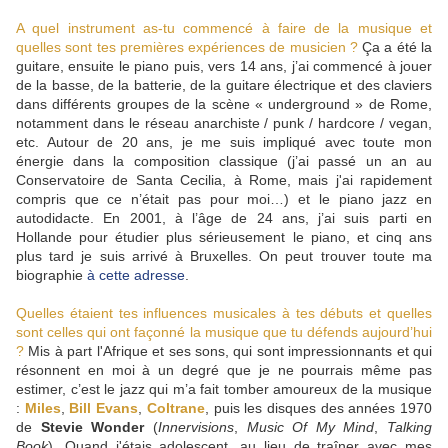
A quel instrument as-tu commencé à faire de la musique et
quelles sont tes premières expériences de musicien ?
Ça a été la
guitare, ensuite le piano puis, vers 14 ans, j’ai commencé à jouer
de la basse, de la batterie, de la guitare électrique et des claviers
dans différents groupes de la scène « underground » de Rome,
notamment dans le réseau anarchiste / punk / hardcore / vegan,
etc. Autour de 20 ans, je me suis impliqué avec toute mon
énergie dans la composition classique (j’ai passé un an au
Conservatoire de Santa Cecilia, à Rome, mais j'ai rapidement
compris que ce n’était pas pour moi…) et le piano jazz en
autodidacte. En 2001, à l’âge de 24 ans, j’ai suis parti en
Hollande pour étudier plus sérieusement le piano, et cinq ans
plus tard je suis arrivé à Bruxelles. On peut trouver toute ma
biographie
à cette adresse
.
Quelles étaient tes influences musicales à tes débuts et quelles
sont celles qui ont façonné la musique que tu défends aujourd’hui
?
Mis à part l'Afrique et ses sons, qui sont impressionnants et qui
résonnent en moi à un degré que je ne pourrais même pas
estimer, c’est le jazz qui m’a fait tomber amoureux de la musique
:
Miles
,
Bill Evans
,
Coltrane
, puis les disques des années 1970
de
Stevie Wonder
(
Innervisions
,
Music Of My Mind
,
Talking
Book
). Quand j'étais adolescent, au lieu de traîner avec mes