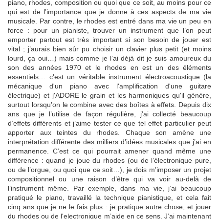
piano, rhodes, composition ou quoi que ce soit, au moins pour ce
qui est de l’importance que je donne à ces aspects de ma vie
musicale. Par contre, le rhodes est entré dans ma vie un peu en
force : pour un pianiste, trouver un instrument que l’on peut
emporter partout est très important si son besoin de jouer est
vital ; j’aurais bien sûr pu choisir un clavier plus petit (et moins
lourd, ça oui…) mais comme je l’ai déjà dit je suis amoureux du
son des années 1970 et le rhodes en est un des éléments
essentiels… c'est un véritable instrument électroacoustique (la
mécanique d'un piano avec l'amplification d'une guitare
électrique) et j'ADORE le grain et les harmoniques qu'il génère,
surtout lorsqu’on le combine avec des boîtes à effets. Depuis dix
ans que je l’utilise de façon régulière, j’ai collecté beaucoup
d’effets différents et j’aime tester ce que tel effet particulier peut
apporter aux teintes du rhodes. Chaque son amène une
interprétation différente des milliers d’idées musicales que j’ai en
permanence. C’est ce qui pourrait amener quand même une
différence : quand je joue du rhodes (ou de l’électronique pure,
ou de l’orgue, ou quoi que ce soit…), je dois m’imposer un projet
compositionnel ou une raison d’être qui va voir au-delà de
l’instrument même. Par exemple, dans ma vie, j’ai beaucoup
pratiqué le piano, travaillé la technique pianistique, et cela fait
cinq ans que je ne le fais plus : je pratique autre chose, et jouer
du rhodes ou de l'electronique m’aide en ce sens. J’ai maintenant