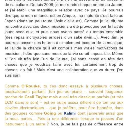
de sa culture. Depuis 2008, je me rends chaque année au Japon,
et j’ai établi une magnifique relation avec ce pays. Je pourrais
dire que si mon enfance est en Afrique, ma maturité s’est faite au
Japon (dans un peu toute l’Asie d’ailleurs). Comme je l’ai dit, ma
rencontre avec ces deux musiciens a été provoquée par le fait de
jouer avec eux, et puis nous avons passé du temps ensemble
(des repas incroyables arrosés d’un saké divin…). Avec Jim, je
pourrais passer des heures à simplement écouter de la musique,
et j’ai de la chance qu’il ait compris mes vraies motivations de
musicien, l’idée que sans musique la vie serait impossible. Même
si l’on vit très loin l’un de l’autre, j’ai sans cesse en tête des
choses que je voudrais faire avec lui, certainement trop de
choses, en fait ! Mais c'est une collaboration que va durer, j'en
suis sûr!
Comme
O’Rourke
, tu t’es donc essayé à plusieurs choses,
musicalement parlant. Ton jeu au piano – souvent fougueux,
proche de
Cecil Taylor
mais aussi très classique parfois (et très
ECM dans le son) – est en outre assez différent de ton jeu aux
claviers électroniques – que je préfère, pour être honnête, dans
des groupes comme
Going
ou
Kalimi
dont j’aimerais aussi que
tu nous parles… Fais-tu une différence lorsque tu passes d’un
instrument à un autre ?
Non, je ne fais pas de différence entre