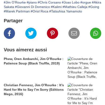
#Jim O'Rourke
#piano
#Chris Corsano
#Joao Lobo
#orgue
#Akira
Sakata
#Giovanni Di Domenico
#Kalimi
#Mathieu Calleja
#Going
#Marek Partrman
#Oriol Roca
#Tatsuhisa Yamamoto
Partager
Vous aimerez aussi
Phew, Oren Ambarchi, Jim O’Rourke :
Patience Soup (Black Truffle, 2019)
Christian Fennesz, Jim O’Rourke : It’s
Hard for Me to Say I’m Sorry (Editions
Mego, 2016)