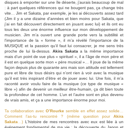
disques à emporter sur une île déserte, j’aurais beaucoup de mal
: à part quelques références qui ne bougent pas, ça change très
vite… Jim et Sakata, par exemple, je les ai découverts assez tard
(Jim il y a une dizaine d'années et bien moins pour Sakata, que
j’ai en fait découvert directement en jouant avec lui) et ils ont eu
tous les deux une énorme influence sur mon développement de
musicien. Jim m’a ouvert une grande porte vers la subtilité et
l'importance de la « forme », il m’a révélé l'importance de la
MUSIQUE et la passion qu’il faut lui consacrer, je me sens très
proche de lui là-dessus.
Akira Sakata
a la même importance
mais d’un point de vue plus « spirituel », il a l’âge de mon père et
il est en quelque sorte mon « père musical »… Il joue de la même
façon depuis plus de quarante ans mais son attitude est tellement
pure et libre de tous désirs qui n’ont rien à voir avec la musique
qu’il est très inspirant d’être et de jouer avec lui. Une fois, il m’a
raconté avoir voulu faire de la musique (ce type de musique «
libre ») afin de devenir un meilleur être-humain, ça dit bien toute
la profondeur de cet homme. L’un et l’autre sont en plus devenu
de vrais amis, et ça a une importance énorme pour moi.
Ta collaboration avec
O’Rourke
semble en effet assez solide…
Comment l’as-tu rencontré ? (même question pour
Akira
Sakata
…)
L'histoire de mes rencontres avec eux est liée à un
événement fondamental de ma vie : la découverte du Japon et