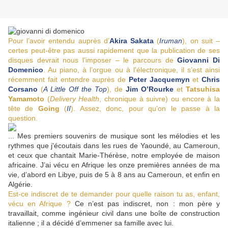
Pour l’avoir entendu auprès d’
Akira Sakata
(
Iruman
), on suit –
certes peut-être pas aussi rapidement que la publication de ses
disques devrait nous l’imposer – le parcours de
Giovanni Di
Domenico
. Au piano, à l’orgue ou à l'électronique, il s’est ainsi
récemment fait entendre auprès de
Peter Jacquemyn
et
Chris
Corsano
(
A Little Off the Top
), de
Jim O’Rourke
et
Tatsuhisa
Yamamoto
(
Delivery Health
, chronique à suivre) ou encore à la
tête de
Going
(
II
). Assez, donc, pour qu’on le passe à la
question.
... Mes premiers souvenirs de musique sont les mélodies et les
rythmes que j'écoutais dans les rues de Yaoundé, au Cameroun,
et ceux que chantait Marie-Thérèse, notre employée de maison
africaine. J’ai vécu en Afrique les onze premières années de ma
vie, d’abord en Libye, puis de 5 à 8 ans au Cameroun, et enfin en
Algérie.
Est-ce indiscret de te demander pour quelle raison tu as, enfant,
vécu en Afrique ?
Ce n’est pas indiscret, non : mon père y
travaillait, comme ingénieur civil dans une boîte de construction
italienne ; il a décidé d’emmener sa famille avec lui.