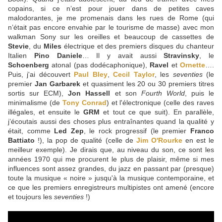
copains, si ce n’est pour jouer dans de petites caves
malodorantes, je me promenais dans les rues de Rome (qui
n’était pas encore envahie par le tourisme de masse) avec mon
walkman Sony sur les oreilles et beaucoup de cassettes de
Stevie
, du
Miles
électrique et des premiers disques du chanteur
Italien
Pino Daniele
… Il y avait aussi
Stravinsky
, le
Schoenberg
atonal (pas dodécaphonique),
Ravel
et
Ornette
….
Puis, j'ai découvert
Paul Bley
,
Cecil Taylor
, les
seventies
(le
premier
Jan Garbarek
et quasiment les 20 ou 30 premiers titres
sortis sur ECM),
Jon Hassell
et son
Fourth World
, puis le
minimalisme (de
Tony Conrad
) et l'électronique (celle des raves
illégales, et ensuite le
GRM
et tout ce que suit). En parallèle,
j’écoutais aussi des choses plus entraînantes quand la qualité y
était, comme
Led Zep
, le rock progressif (le premier
Franco
Battiato
!), la pop de qualité (celle de
Jim O'Rourke
en est le
meilleur exemple). Je dirais que, au niveau du son, ce sont les
années 1970 qui me procurent le plus de plaisir, même si mes
influences sont assez grandes, du jazz en passant par (presque)
toute la musique « noire » jusqu'à la musique contemporaine, et
ce que les premiers enregistreurs multipistes ont amené (encore
et toujours les
seventies
!)