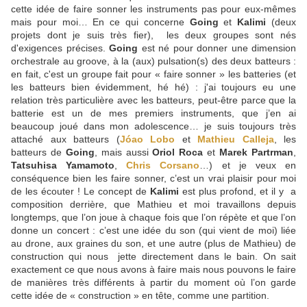
cette idée de faire sonner les instruments pas pour eux-mêmes
mais pour moi… En ce qui concerne
Going
et
Kalimi
(deux
projets dont je suis très fier), les deux groupes sont nés
d'exigences précises.
Going
est né pour donner une dimension
orchestrale au groove, à la (aux) pulsation(s) des deux batteurs :
en fait, c'est un groupe fait pour « faire sonner » les batteries (et
les batteurs bien évidemment, hé hé) : j'ai toujours eu une
relation très particulière avec les batteurs, peut-être parce que la
batterie est un de mes premiers instruments, que j’en ai
beaucoup joué dans mon adolescence… je suis toujours très
attaché aux batteurs (
Jóao Lobo
et
Mathieu Calleja
, les
batteurs de
Going
, mais aussi
Oriol Roca
et
Marek Partrman
,
Tatsuhisa Yamamoto
,
Chris Corsano
…) et je veux en
conséquence bien les faire sonner, c’est un vrai plaisir pour moi
de les écouter ! Le concept de
Kalimi
est plus profond, et il y a
composition derrière, que Mathieu et moi travaillons depuis
longtemps, que l’on joue à chaque fois que l’on répète et que l’on
donne un concert : c’est une idée du son (qui vient de moi) liée
au drone, aux graines du son, et une autre (plus de Mathieu) de
construction qui nous jette directement dans le bain. On sait
exactement ce que nous avons à faire mais nous pouvons le faire
de manières très différents à partir du moment où l’on garde
cette idée de « construction » en tête, comme une partition.