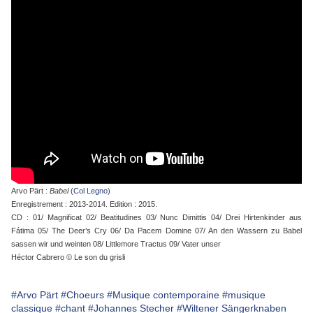
Arvo Pärt :
Babel
(
Col Legno
)
Enregistrement : 2013-2014. Edition : 2015.
CD : 01/ Magnificat 02/ Beatitudines 03/ Nunc Dimittis 04/ Drei Hirtenkinder aus
Fátima 05/ The Deer’s Cry 06/ Da Pacem Domine 07/ An den Wassern zu Babel
sassen wir und weinten 08/ Littlemore Tractus 09/ Vater unser
Héctor Cabrero © Le son du grisli
#Arvo Pärt
#Choeurs
#Musique contemporaine
#musique
classique
#chant
#Johannes Stecher
#Wiltener Sängerknaben