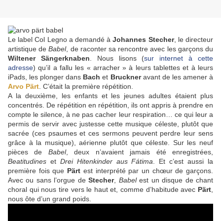
Le label Col Legno a demandé à
Johannes Stecher
, le directeur
artistique de
Babel
, de raconter sa rencontre avec les garçons du
Wiltener Sängerknaben
. Nous lisons (
sur internet à cette
adresse
) qu’il a fallu les « arracher » à leurs tablettes et à leurs
iPads, les plonger dans
Bach
et
Bruckner
avant de les amener à
Arvo Pärt
. C’était la première répétition.
A la deuxième, les enfants et les jeunes adultes étaient plus
concentrés. De répétition en répétition, ils ont appris à prendre en
compte le silence, à ne pas cacher leur respiration… ce qui leur a
permis de servir avec justesse cette musique céleste, plutôt que
sacrée (ces psaumes et ces sermons peuvent perdre leur sens
grâce à la musique), aérienne plutôt que céleste. Sur les neuf
pièces de
Babel
, deux n’avaient jamais été enregistrées,
Beatitudines
et
Drei Hitenkinder aus Fátima
. Et c’est aussi la
première fois que
Pärt
est interprété par un chœur de garçons.
Avec ou sans l’orgue de
Stecher
,
Babel
est un disque de chant
choral qui nous tire vers le haut et, comme d’habitude avec
Pärt
,
nous ôte d’un grand poids.