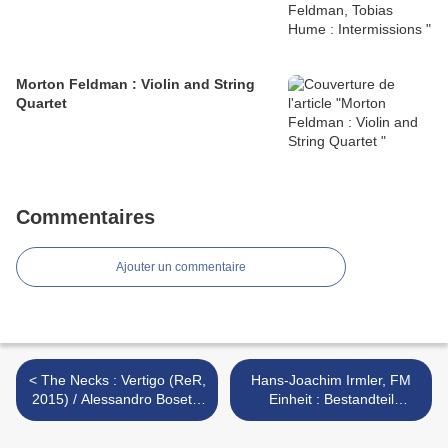
Morton Feldman : Violin and String
Quartet
Commentaires
Ajouter un commentaire
< The Necks : Vertigo (ReR,
Hans-Joachim Irmler, FM
2015) / Alessandro Bosetti,
Einheit : Bestandteil
Chris Abrahams : A Heart
(Klangbad, 2015) >
That Responds from