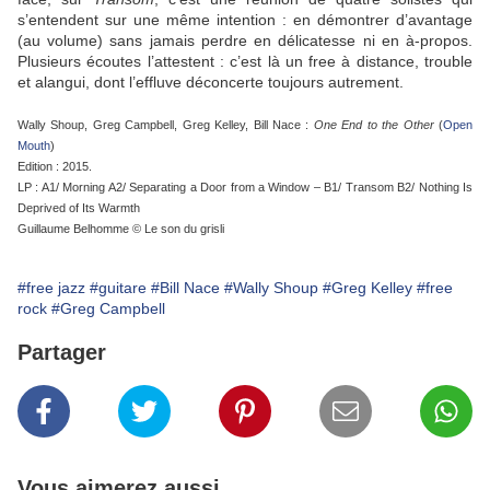
s’entendent sur une même intention : en démontrer d’avantage
(au volume) sans jamais perdre en délicatesse ni en à-propos.
Plusieurs écoutes l’attestent : c’est là un free à distance, trouble
et alangui, dont l’effluve déconcerte toujours autrement.
Wally Shoup, Greg Campbell, Greg Kelley, Bill Nace :
One End to the Other
(
Open
Mouth
)
Edition : 2015.
LP : A1/ Morning A2/ Separating a Door from a Window – B1/ Transom B2/ Nothing Is
Deprived of Its Warmth
Guillaume Belhomme © Le son du grisli
#free jazz
#guitare
#Bill Nace
#Wally Shoup
#Greg Kelley
#free
rock
#Greg Campbell
Partager
Vous aimerez aussi