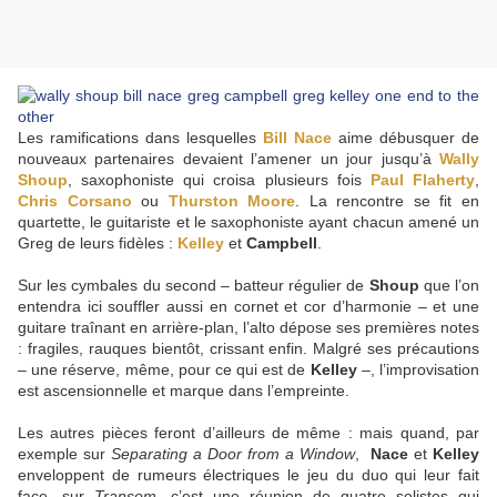
Les ramifications dans lesquelles
Bill Nace
aime débusquer de
nouveaux partenaires devaient l’amener un jour jusqu’à
Wally
Shoup
, saxophoniste qui croisa plusieurs fois
Paul Flaherty
,
Chris Corsano
ou
Thurston Moore
. La rencontre se fit en
quartette, le guitariste et le saxophoniste ayant chacun amené un
Greg de leurs fidèles :
Kelley
et
Campbell
.
Sur les cymbales du second – batteur régulier de
Shoup
que l’on
entendra ici souffler aussi en cornet et cor d’harmonie – et une
guitare traînant en arrière-plan, l’alto dépose ses premières notes
: fragiles, rauques bientôt, crissant enfin. Malgré ses précautions
– une réserve, même, pour ce qui est de
Kelley
–, l’improvisation
est ascensionnelle et marque dans l’empreinte.
Les autres pièces feront d’ailleurs de même : mais quand, par
exemple sur
Separating a Door from a Window
,
Nace
et
Kelley
enveloppent de rumeurs électriques le jeu du duo qui leur fait
face, sur
Transom
, c’est une réunion de quatre solistes qui