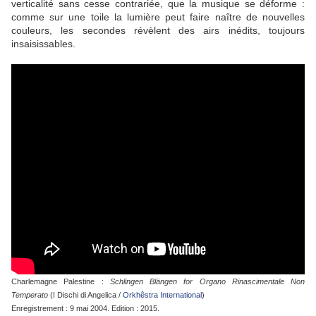
verticalité sans cesse contrariée, que la musique se déforme :
comme sur une toile la lumière peut faire naître de nouvelles
couleurs, les secondes révèlent des airs inédits, toujours
insaisissables.
Charlemagne Palestine :
Schlingen Blängen for Organo Rinascimentale Non
Temperato
(I Dischi di Angelica /
Orkhêstra International
)
Enregistrement : 9 mai 2004. Edition : 2015.