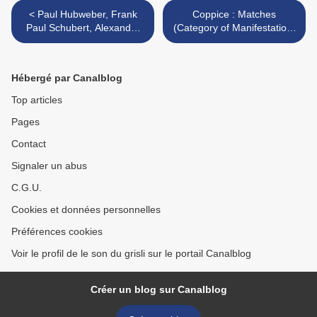
< Paul Hubweber, Frank
Coppice : Matches
Paul Schubert, Alexander
(Category of Manifestation,
von Schlippenbach, Clayton
2015) >
Thomas, Willi Kellers :
Intricacies (NoBusiness,
Hébergé par Canalblog
2015)
Top articles
Pages
Contact
Signaler un abus
C.G.U.
Cookies et données personnelles
Préférences cookies
Voir le profil de le son du grisli sur le portail Canalblog
Créer un blog sur Canalblog