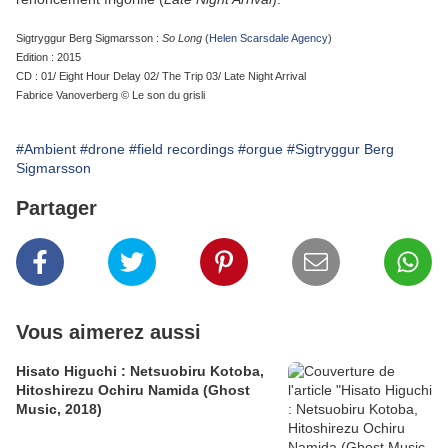
Sigtryggur Berg Sigmarsson :
So Long
(
Helen Scarsdale Agency
)
Edition : 2015
CD : 01/ Eight Hour Delay 02/ The Trip 03/ Late Night Arrival
Fabrice Vanoverberg © Le son du grisli
#Ambient
#drone
#field recordings
#orgue
#Sigtryggur Berg
Sigmarsson
Partager
Vous aimerez aussi
Hisato Higuchi : Netsuobiru Kotoba,
Hitoshirezu Ochiru Namida (Ghost
Music, 2018)