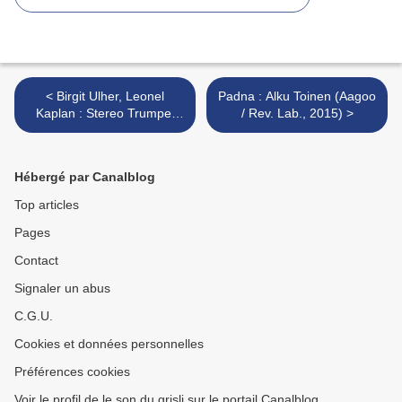
< Birgit Ulher, Leonel
Padna : Alku Toinen (Aagoo
Kaplan : Stereo Trumpet
/ Rev. Lab., 2015) >
(Relative Pitch, 2015) /
Birgit Ulher : Live at Teni
Zvuka 2012 (1000füssler,
Hébergé par Canalblog
2014)
Top articles
Pages
Contact
Signaler un abus
C.G.U.
Cookies et données personnelles
Préférences cookies
Voir le profil de le son du grisli sur le portail Canalblog