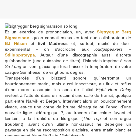
Et un exercice de prononciation, un, avec
Sigtryggur Berg
Sigmarsson
, qu’on connait mieux en tant que collaborateur de
BJ Nilsen
et
Evil Madness
et, surtout, moitié du duo
expérimental – on s’accroche aux
loudpspeakers
–
Stilluppsteypa
. Auteur d’une discographie aussi discrète
qu’abondante (une quinzaine de titres), l’Islandais imprime à son
So Long
un vent glacial qui fera baisser la température de votre
casque Sennheiser de vingt bons degrés.
Transpercés d’un blizzard sonore qu’interrompt un
bourdonnement marin, mais aussi insectivore, au flux et reflux
d’une marée assoupie, les sons de l’initial
Eight Hour Delay
invitent à l’attente dans un recoin d’une salle de transit, quelque
part entre Narvik et Bergen. Intervient alors un bourdonnement
vivace, est-ce une corne de brume détraquée où l’envoi d’une
nouvelle ligne sidérurgique ?, au travers d’un calme fuyant et
lointain, à la frontière du liturgique (
The Trip
et son orgue
troublant), avant qu’un ultime non-assaut ne dépeigne un
paysage en pleine recomposition glaciaire, entre matin blanc et
renoncement frigorifié (
Late Night Arrival
).