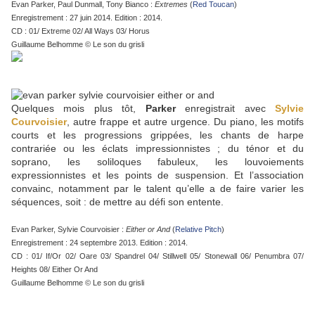
Evan Parker, Paul Dunmall, Tony Bianco :
Extremes
(
Red Toucan
)
Enregistrement : 27 juin 2014. Edition : 2014.
CD : 01/ Extreme 02/ All Ways 03/ Horus
Guillaume Belhomme © Le son du grisli
Quelques mois plus tôt,
Parker
enregistrait avec
Sylvie
Courvoisier
, autre frappe et autre urgence. Du piano, les motifs
courts et les progressions grippées, les chants de harpe
contrariée ou les éclats impressionnistes ; du ténor et du
soprano, les soliloques fabuleux, les louvoiements
expressionnistes et les points de suspension. Et l’association
convainc, notamment par le talent qu’elle a de faire varier les
séquences, soit : de mettre au défi son entente.
Evan Parker, Sylvie Courvoisier :
Either or And
(
Relative Pitch
)
Enregistrement : 24 septembre 2013. Edition : 2014.
CD : 01/ If/Or 02/ Oare 03/ Spandrel 04/ Stillwell 05/ Stonewall 06/ Penumbra 07/
Heights 08/ Either Or And
Guillaume Belhomme © Le son du grisli