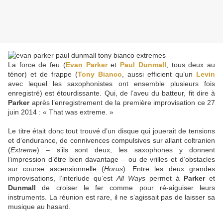
La force de feu (
Evan Parker
et
Paul Dunmall
, tous deux au
ténor) et de frappe (
Tony Bianco
, aussi efficient qu’un
Levin
avec lequel les saxophonistes ont ensemble plusieurs fois
enregistré) est étourdissante. Qui, de l’aveu du batteur, fit dire à
Parker
après l’enregistrement de la première improvisation ce 27
juin 2014 : « That was extreme. »
Le titre était donc tout trouvé d’un disque qui jouerait de tensions
et d’endurance, de connivences compulsives sur allant coltranien
(
Extreme
) – s’ils sont deux, les saxophones y donnent
l’impression d’être bien davantage – ou de vrilles et d’obstacles
sur course ascensionnelle (
Horus
). Entre les deux grandes
improvisations, l’interlude qu’est
All Ways
permet à
Parker
et
Dunmall
de croiser le fer comme pour ré-aiguiser leurs
instruments. La réunion est rare, il ne s’agissait pas de laisser sa
musique au hasard.