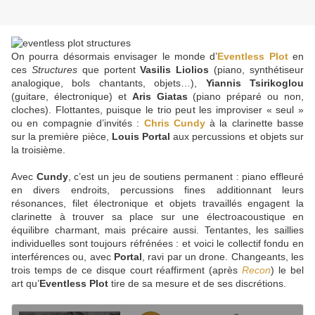
On pourra désormais envisager le monde d’
Eventless Plot
en
ces
Structures
que portent
Vasilis Liolios
(piano, synthétiseur
analogique, bols chantants, objets…),
Yiannis Tsirikoglou
(guitare, électronique) et
Aris Giatas
(piano préparé ou non,
cloches). Flottantes, puisque le trio peut les improviser « seul »
ou en compagnie d’invités :
Chris Cundy
à la clarinette basse
sur la première pièce,
Louis Portal
aux percussions et objets sur
la troisième.
Avec
Cundy
, c’est un jeu de soutiens permanent : piano effleuré
en divers endroits, percussions fines additionnant leurs
résonances, filet électronique et objets travaillés engagent la
clarinette à trouver sa place sur une électroacoustique en
équilibre charmant, mais précaire aussi. Tentantes, les saillies
individuelles sont toujours réfrénées : et voici le collectif fondu en
interférences ou, avec
Portal
, ravi par un drone. Changeants, les
trois temps de ce disque court réaffirment (après
Recon
) le bel
art qu’
Eventless Plot
tire de sa mesure et de ses discrétions.