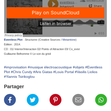
Eventless Plot
:
Structures
(Creative Sources /
Metamkine
)
Edition : 2014.
CD : 01/ Interior/Interaction 02/ Points of Attraction 03/ Co_exist
Guillaume Belhomme © Le son du grisli
#improvisation
#musique électroacoustique
#objets
#Eventless
Plot
#Chris Cundy
#Aris Giatas
#Louis Portal
#Vasilis Liolios
#Yiannis Tsirikoglou
Partager