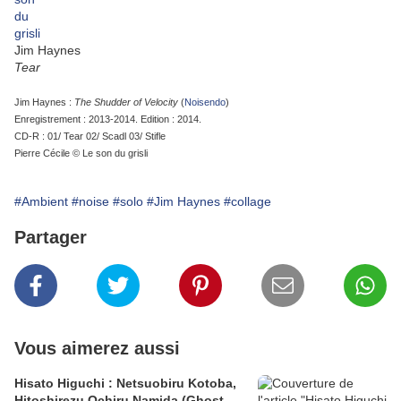
Jim Haynes
Tear
Jim Haynes :
The Shudder of Velocity
(
Noisendo
)
Enregistrement : 2013-2014. Edition : 2014.
CD-R : 01/ Tear 02/ Scadl 03/ Stifle
Pierre Cécile © Le son du grisli
#Ambient
#noise
#solo
#Jim Haynes
#collage
Partager
Vous aimerez aussi
Hisato Higuchi : Netsuobiru Kotoba,
Hitoshirezu Ochiru Namida (Ghost