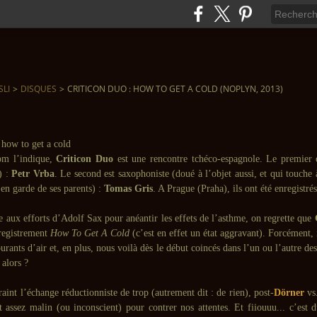
SLI
>
DISQUES
>
CRITICON DUO : HOW TO GET A COLD (NOPLYN, 2013)
m l’indique,
Criticon Duo
est une rencontre tchéco-espagnole. Le premier e
) :
Petr Vrba
. Le second est saxophoniste (doué à l’objet aussi, et qui touche 
en garde de ses parents) :
Tomas Gris
. A Prague (Praha), ils ont été enregistrés
 aux efforts d’Adolf Sax pour anéantir les effets de l’asthme, on regrette que
nregistrement
How To Get A Cold
(c’est en effet un état aggravant). Forcément, 
rants d’air et, en plus, nous voilà dès le début coincés dans l’un ou l’autre de
alors ?
aint l’échange réductionniste de trop (autrement dit : de rien), post-
Dörner
vs
t assez malin (ou inconscient) pour contrer nos attentes. Et fiiouuu... c’est 