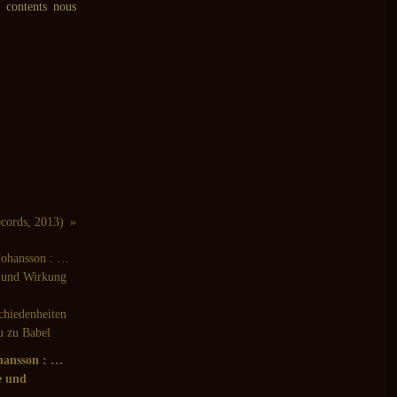
 contents nous
cords, 2013)
hansson : …
e und