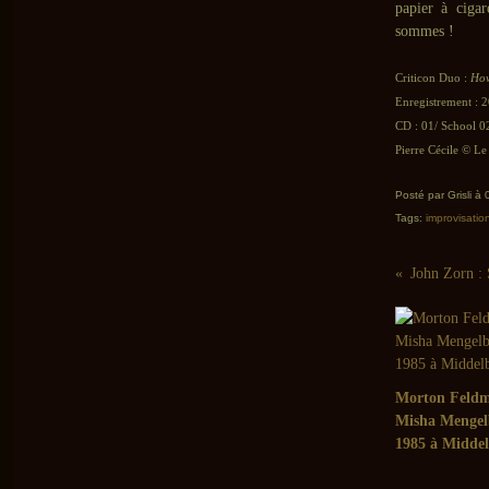
papier à ciga
sommes !
Criticon Duo :
How
Enregistrement : 2
CD : 01/ School 0
Pierre Cécile © Le 
Posté par Grisli à
Tags:
improvisatio
John Zorn : 
Morton Feldm
Misha Mengel
1985 à Midde