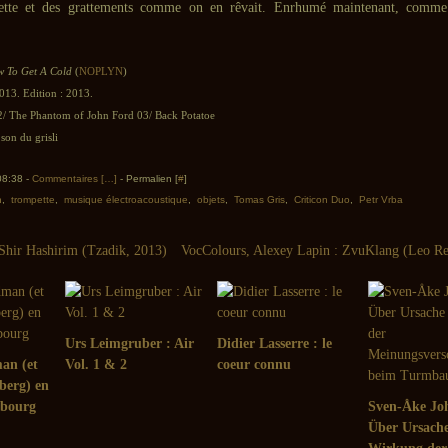
rette et des grattements comme on en rêvait. Enrhumé maintenant, comme
 To Get A Cold
(
NOPLYN
)
013. Edition : 2013.
2/ The Phantom of John Ford 03/ Back Potatoe
son du grisli
 08:38 -
Commentaires [
…
]
- Permalien [
#
]
n
,
trompette
,
musique électroacoustique
,
objets
,
Tomas Gris
,
Criticon Duo
,
Petr Vrba
Shir Hashirim (Tzadik, 2013)
VocColours, Alexey Lapin : ZvuKlang (Leo Re
Urs Leimgruber : Air
Didier Lasserre : le
an (et
Vol. 1 & 2
coeur connu
berg) en
lbourg
Sven-Åke Jo
Über Ursach