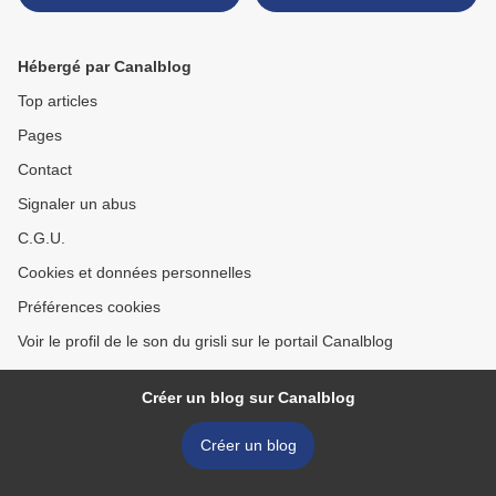
Bianchi, Bryan Lewis
Shortening Distance
Saunders, Z'EV, Ludo Mich,
(L’innomable, 2013) >
AG Davis, Sindre Bjerga...
Hébergé par Canalblog
Top articles
Pages
Contact
Signaler un abus
C.G.U.
Cookies et données personnelles
Préférences cookies
Voir le profil de le son du grisli sur le portail Canalblog
Créer un blog sur Canalblog
Créer un blog