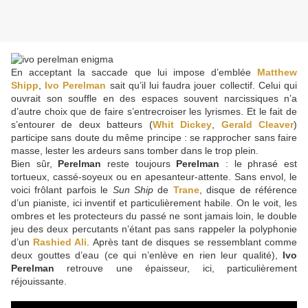
En acceptant la saccade que lui impose d’emblée
Matthew
Shipp
,
Ivo Perelman
sait qu’il lui faudra jouer collectif. Celui qui
ouvrait son souffle en des espaces souvent narcissiques n’a
d’autre choix que de faire s’entrecroiser les lyrismes. Et le fait de
s’entourer de deux batteurs (
Whit Dickey
,
Gerald Cleaver
)
participe sans doute du même principe : se rapprocher sans faire
masse, lester les ardeurs sans tomber dans le trop plein.
Bien sûr,
Perelman
reste toujours
Perelman
: le phrasé est
tortueux, cassé-soyeux ou en apesanteur-attente. Sans envol, le
voici frôlant parfois le
Sun Ship
de
Trane
, disque de référence
d’un pianiste, ici inventif et particulièrement habile. On le voit, les
ombres et les protecteurs du passé ne sont jamais loin, le double
jeu des deux percutants n’étant pas sans rappeler la polyphonie
d’un
Rashied Ali
. Après tant de disques se ressemblant comme
deux gouttes d’eau (ce qui n’enlève en rien leur qualité),
Ivo
Perelman
retrouve une épaisseur, ici, particulièrement
réjouissante.