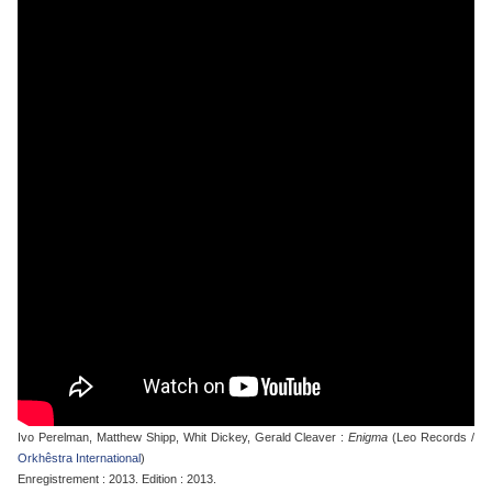
Ivo Perelman, Matthew Shipp, Whit Dickey, Gerald Cleaver :
Enigma
(Leo Records /
Orkhêstra International
)
Enregistrement : 2013. Edition : 2013.