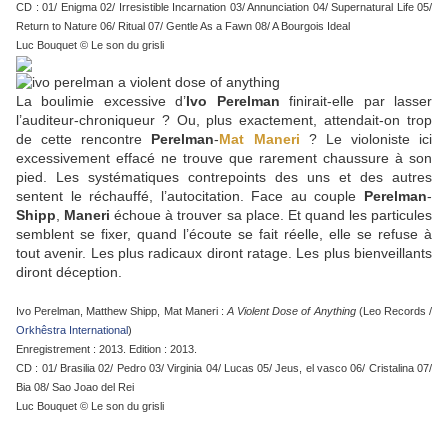
CD : 01/ Enigma 02/ Irresistible Incarnation 03/ Annunciation 04/ Supernatural Life 05/
Return to Nature 06/ Ritual 07/ Gentle As a Fawn 08/ A Bourgois Ideal
Luc Bouquet © Le son du grisli
La boulimie excessive d’
Ivo Perelman
finirait-elle par lasser
l’auditeur-chroniqueur ? Ou, plus exactement, attendait-on trop
de cette rencontre
Perelman
-
Mat Maneri
? Le violoniste ici
excessivement effacé ne trouve que rarement chaussure à son
pied. Les systématiques contrepoints des uns et des autres
sentent le réchauffé, l’autocitation. Face au couple
Perelman
-
Shipp
,
Maneri
échoue à trouver sa place. Et quand les particules
semblent se fixer, quand l’écoute se fait réelle, elle se refuse à
tout avenir. Les plus radicaux diront ratage. Les plus bienveillants
diront déception.
Ivo Perelman, Matthew Shipp, Mat Maneri :
A Violent Dose of Anything
(Leo Records /
Orkhêstra International
)
Enregistrement : 2013. Edition : 2013.
CD : 01/ Brasilia 02/ Pedro 03/ Virginia 04/ Lucas 05/ Jeus, el vasco 06/ Cristalina 07/
Bia 08/ Sao Joao del Rei
Luc Bouquet © Le son du grisli