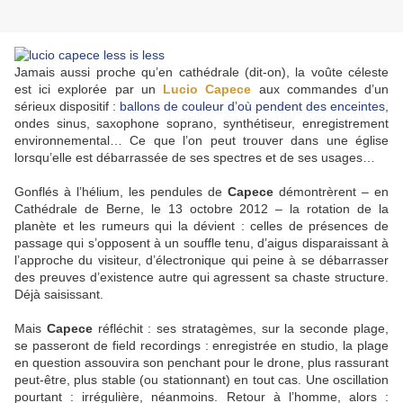
Jamais aussi proche qu’en cathédrale (dit-on), la voûte céleste
est ici explorée par un
Lucio Capece
aux commandes d’un
sérieux dispositif :
ballons de couleur d’où pendent des enceintes
,
ondes sinus, saxophone soprano, synthétiseur, enregistrement
environnemental… Ce que l’on peut trouver dans une église
lorsqu’elle est débarrassée de ses spectres et de ses usages…
Gonflés à l’hélium, les pendules de
Capece
démontrèrent – en
Cathédrale de Berne, le 13 octobre 2012 – la rotation de la
planète et les rumeurs qui la dévient : celles de présences de
passage qui s’opposent à un souffle tenu, d’aigus disparaissant à
l’approche du visiteur, d’électronique qui peine à se débarrasser
des preuves d’existence autre qui agressent sa chaste structure.
Déjà saisissant.
Mais
Capece
réfléchit : ses stratagèmes, sur la seconde plage,
se passeront de field recordings : enregistrée en studio, la plage
en question assouvira son penchant pour le drone, plus rassurant
peut-être, plus stable (ou stationnant) en tout cas. Une oscillation
pourtant : irrégulière, néanmoins. Retour à l’homme, alors :