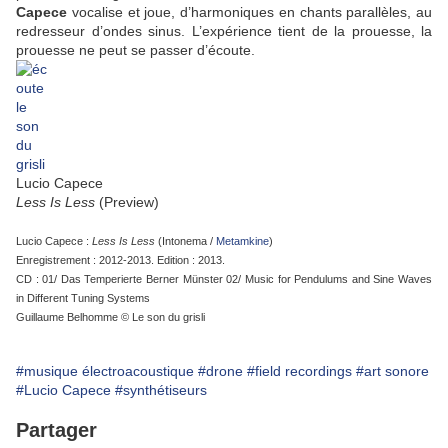
Capece
vocalise et joue, d’harmoniques en chants parallèles, au
redresseur d’ondes sinus. L’expérience tient de la prouesse, la
prouesse ne peut se passer d’écoute.
Lucio Capece
Less Is Less
(Preview)
Lucio Capece :
Less Is Less
(Intonema /
Metamkine
)
Enregistrement : 2012-2013. Edition : 2013.
CD : 01/ Das Temperierte Berner Münster 02/ Music for Pendulums and Sine Waves
in Different Tuning Systems
Guillaume Belhomme © Le son du grisli
#musique électroacoustique
#drone
#field recordings
#art sonore
#Lucio Capece
#synthétiseurs
Partager