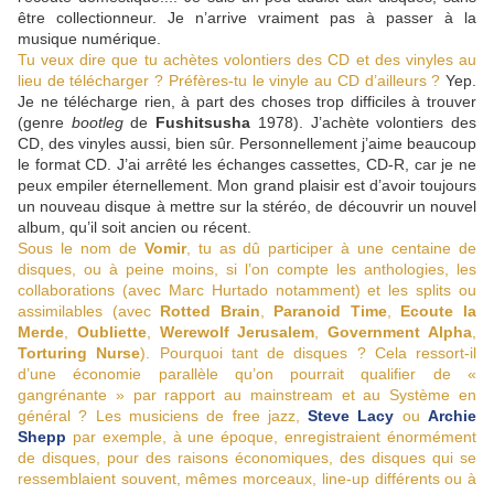
être collectionneur. Je n’arrive vraiment pas à passer à la
musique numérique.
Tu veux dire que tu achètes volontiers des CD et des vinyles au
lieu de télécharger ? Préfères-tu le vinyle au CD d’ailleurs ?
Yep.
Je ne télécharge rien, à part des choses trop difficiles à trouver
(genre
bootleg
de
Fushitsusha
1978). J’achète volontiers des
CD, des vinyles aussi, bien sûr. Personnellement j’aime beaucoup
le format CD. J’ai arrêté les échanges cassettes, CD-R, car je ne
peux empiler éternellement. Mon grand plaisir est d’avoir toujours
un nouveau disque à mettre sur la stéréo, de découvrir un nouvel
album, qu’il soit ancien ou récent.
Sous le nom de
Vomir
, tu as dû participer à une centaine de
disques, ou à peine moins, si l’on compte les anthologies, les
collaborations (avec Marc Hurtado notamment) et les splits ou
assimilables (avec
Rotted Brain
,
Paranoid Time
,
Ecoute la
Merde
,
Oubliette
,
Werewolf Jerusalem
,
Government Alpha
,
Torturing Nurse
). Pourquoi tant de disques ? Cela ressort-il
d’une économie parallèle qu’on pourrait qualifier de «
gangrénante » par rapport au mainstream et au Système en
général ? Les musiciens de free jazz,
Steve Lacy
ou
Archie
Shepp
par exemple, à une époque, enregistraient énormément
de disques, pour des raisons économiques, des disques qui se
ressemblaient souvent, mêmes morceaux, line-up différents ou à