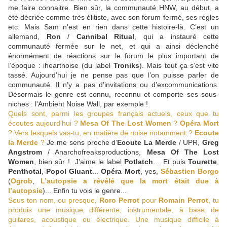
me faire connaitre. Bien sûr, la communauté HNW, au début, a
été décriée comme très élitiste, avec son forum fermé, ses règles
etc. Mais Sam n’est en rien dans cette histoire-là. C’est un
allemand,
Ron
/
Cannibal Ritual
, qui a instauré cette
communauté fermée sur le net, et qui a ainsi déclenché
énormément de réactions sur le forum le plus important de
l’époque : iheartnoise (du label
Troniks
). Mais tout ça s’est vite
tassé. Aujourd’hui je ne pense pas que l’on puisse parler de
communauté. Il n’y a pas d’invitations ou d’excommunications.
Désormais le genre est connu, reconnu et comporte ses sous-
niches : l'Ambient Noise Wall, par exemple !
Quels sont, parmi les groupes français actuels, ceux que tu
écoutes aujourd'hui ?
Mesa Of The Lost Women
?
Opéra Mort
? Vers lesquels vas-tu, en matière de noise notamment ?
Ecoute
la Merde
?
Je me sens proche d’
Ecoute
La Merde
/ UPR,
Greg
Angstrom
/ Anarchofreaksproductions,
Mesa Of The Lost
Women
, bien sûr ! J’aime le label
Potlatch
… Et puis
Tourette
,
Penthotal
,
Popol Gluant
...
Opéra Mort
, yes,
Sébastien Borgo
(
Ogrob
,
L’autopsie a révélé que la mort était due à
l’autopsie
)... Enfin tu vois le genre...
Sous ton nom, ou presque,
Roro Perrot
pour
Romain Perrot
, tu
produis une musique différente, instrumentale, à base de
guitares, acoustique ou électrique. Une musique difficile à