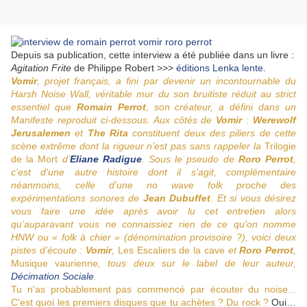
Depuis sa publication, cette interview a été publiée dans un livre :
Agitation Frite
de Philippe Robert >>>
éditions Lenka lente
.
Vomir
, projet français, a fini par devenir un incontournable du
Harsh Noise Wall, véritable mur du son bruitiste réduit au strict
essentiel que
Romain Perrot
, son créateur, a défini dans un
Manifeste reproduit ci-dessous. Aux côtés de
Vomir
:
Werewolf
Jerusalemen
et
The Rita
constituent deux des piliers de cette
scène extrême dont la rigueur n’est pas sans rappeler la
Trilogie
de la Mort
d’
Eliane Radigue
. Sous le pseudo de
Roro Perrot
,
c’est d’une autre histoire dont il s’agit, complémentaire
néanmoins, celle d’une no wave folk proche des
expérimentations sonores de
Jean Dubuffet
. Et si vous désirez
vous faire une idée après avoir lu cet entretien alors
qu’auparavant vous ne connaissiez rien de ce qu’on nomme
HNW ou « folk à chier » (dénomination provisoire ?), voici deux
pistes d’écoute :
Vomir
,
Les Escaliers de la cave
et
Roro Perrot
,
Musique vaurienne
, tous deux sur le label de leur auteur,
Décimation Sociale
.
Tu n'as probablement pas commencé par écouter du noise...
C'est quoi les premiers disques que tu achètes ? Du rock ?
Oui…