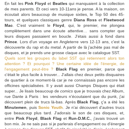
En fait les
Pink Floyd
et
Beatles
qui manquaient à la collection
de mes parents. Et ceci vers 10-11ans je pense. A la maison, on
écoutait alors beaucoup de musique sixties, le Top 50 des 45-
tours, et quelques classiques genre
Diana Ross
et
Fleetwood
Mac
. C'est vraiment le
Floyd
, qui, le premier, me plongea
complètement dans une écoute attentive… sans compter que
leurs disques passaient en boucle. J'étais aussi à fond dans
Prince
. Lors d'un voyage en Angleterre vers 12-13 ans, c'est la
découverte du rap et du metal. A partir de là j'achète pas mal de
disques, et je prends une grosse claque avec le catalogue SST.
Quels sont les groupes du label SST qui retiennent alors ton
attention ? Et pourquoi ? Une certaine idée de l'énergie, de
l'engagement peut-être ?
Black
Flag
en premier, parce que
c'était le plus facile à trouver... J'allais chez deux petits disquaires
de quartier à ce moment-là car je ne connaissais pas encore les
officines spécialisées. Il y avait aussi Champs Disques qui était
super... Je lisais beaucoup de
comics
que je trouvais chez Album,
rue Dante à Paris : les vendeurs n'écoutaient que du punk, j'ai
découvert plein de trucs là-bas. Après
Black Flag
, ç'a a été les
Minutemen
, puis
Sonic Youth
. Je n'ai découvert d'autres trucs
que beaucoup plus tard. J'adorais le son de ces disques, et,
entre
Pink Floyd
,
Black Flag
et
Run-D.M.C.
, j'avais trouvé un
bon mix. Je ne sais pas si je parlerais d'engagement ou d'énergie