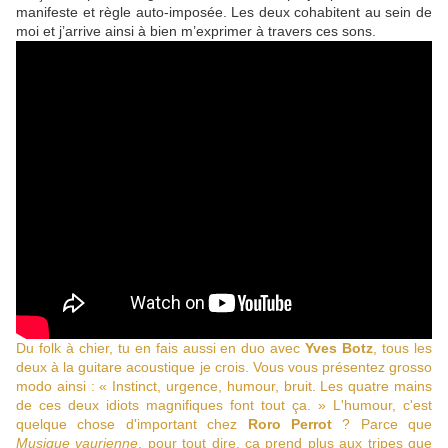
manifeste et règle auto-imposée. Les deux cohabitent au sein de
moi et j’arrive ainsi à bien m’exprimer à travers ces sons.
Du folk à chier, tu en fais aussi en duo avec
Yves Botz
, tous les
deux à la guitare acoustique je crois. Vous vous présentez grosso
modo ainsi : « Instinct, urgence, humour, bruit. Les quatre mains
de ces deux idiots magnifiques font tout ça. » L'humour, c'est
quelque chose d'important chez
Roro Perrot
? Parce que
Musique vaurienne
, pour tout dire, ça prend plus aux tripes que