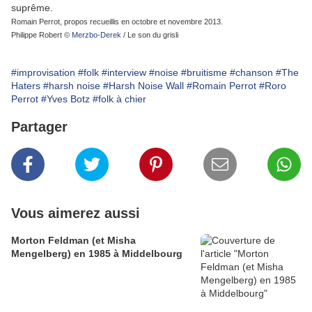
suprême.
Romain Perrot, propos recueillis en octobre et novembre 2013.
Philippe Robert ©
Merzbo-Derek
/ Le son du grisli
#improvisation
#folk
#interview
#noise
#bruitisme
#chanson
#The
Haters
#harsh noise
#Harsh Noise Wall
#Romain Perrot
#Roro
Perrot
#Yves Botz
#folk à chier
Partager
Vous aimerez aussi
Morton Feldman (et Misha
Mengelberg) en 1985 à Middelbourg