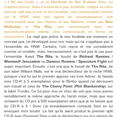
« L'Art des bruits », et ce Manifeste du Mur Bruitiste donc, ou
d'autres encore. Mais n'existerait-il pas, toutefois, malgré ce refus
dans le repli que prône le mur bruitiste, une communauté centrée
sur le HNW, avec ses signes de reconnaissance, une
communauté avec son histoire et ses filiations, initiée par
Sam
McKinley
et
The Rita
, une communauté avec ses
excommunications même. Une communauté en forme de
mouvement ?
Le repli que prône le mur bruitiste est vraiment un
concept que j’ai développé pour moi mais qui ne s’applique pas à
l’ensemble du HNW. Certains l’ont repris et me considèrent
comme un modèle, mais, heureusement, ce n’est pas le cas pour
l’ensemble. Avant
The Rita
, le boulot de
Richard Ramirez
/
Werewolf Jerusalem
ou
Damion Romero
/
Speculum Fight
est
super important. Ensuite, c’est vrai que le travail de
The Rita
, de
son label Militant Walls, est le vrai déclencheur de la niche HNW,
puisque c’est lui qui le premier appose ces trois lettres. Je faisais
mes CD-R à 5 exemplaires pour le Bimbo quand j’ai découvert
son travail et celui de
The Cherry Point
(
Phil Blankership
) sur
le label Troniks. Ce fut pour moi un choc de voir que nous avions
sensiblement la même approche du harsh noise, mais que eux
sortaient du CD pro à 500 exemplaires alors que je ne faisais que
du CD-R à 5 ! Donc j’ai immédiatement contacté Sam en lui
envoyant mon boulot. Le fait qu’ils aient produit le premier split
CD-R avec Paranoid Time a été le déclencheur qui m’a permis de