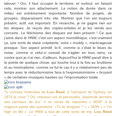
tatouer ! Oui, il faut occuper le territoire, et surtout, en faisant
cela, montrer son attachement. La notion de durée dans ce
milieu est extrêmement importante. Nombre de projets, de
groupes, disparaissent très vite. Montrer que l’on est toujours
présent, actif, est important. En revanche, je ne gagne rien sur
les disques. Je reçois des copies-artistes et je les vends aux
concerts. Le fétichisme des disques est bien présent ! Ce que
j'aime dans le HNW, c'est son aspect monolithique, c'est vraiment
ça, une sorte de stase crépitante, voire « muddy », marécageuse
presque. Son aspect primitif, lo-fi, comme si c'était le blues du
noise, comme si celui-ci cessait de s'agiter en tous sens, ce
contre quoi je n'ai rien, d'ailleurs. Aujourd'hui le HNW paraît être à
la pointe de quelque chose, qui touche tout à la fois au bruitisme
et au minimalisme, comme ce fut le cas il y a relativement peu de
temps avec le réductionnisme face à l'expressionnisme « bruyant
» de certaines musiques basées sur l'improvisation totale.
Tu connais l'interview de
Lou Reed
, à l'aéroport de Sydney, en
1974 je crois ? Où, cheveux ras et peroxydés, dissimulé derrière
ses carreaux de tox', il ne cesse de répondre
«
NON" à la
majeure partie des questions. «Tu te drogues ?
»
«
NON
»
«
I'm
high on life
»
. Le HNW a tout de cette sorte de trip.
Lou Reed