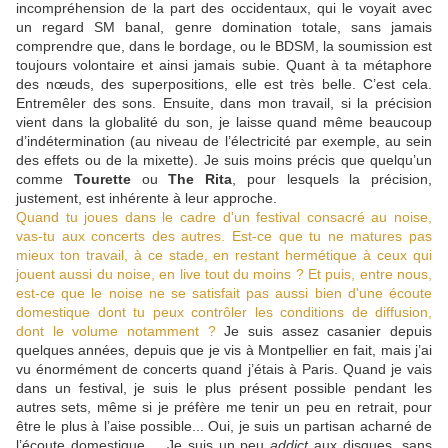
incompréhension de la part des occidentaux, qui le voyait avec
un regard SM banal, genre domination totale, sans jamais
comprendre que, dans le bordage, ou le BDSM, la soumission est
toujours volontaire et ainsi jamais subie. Quant à ta métaphore
des nœuds, des superpositions, elle est très belle. C’est cela.
Entremêler des sons. Ensuite, dans mon travail, si la précision
vient dans la globalité du son, je laisse quand même beaucoup
d’indétermination (au niveau de l’électricité par exemple, au sein
des effets ou de la mixette). Je suis moins précis que quelqu’un
comme
Tourette
ou
The Rita
, pour lesquels la précision,
justement, est inhérente à leur approche.
Quand tu joues dans le cadre d'un festival consacré au noise,
vas-tu aux concerts des autres. Est-ce que tu ne matures pas
mieux ton travail, à ce stade, en restant hermétique à ceux qui
jouent aussi du noise, en live tout du moins ? Et puis, entre nous,
est-ce que le noise ne se satisfait pas aussi bien d'une écoute
domestique dont tu peux contrôler les conditions de diffusion,
dont le volume notamment ?
Je suis assez casanier depuis
quelques années, depuis que je vis à Montpellier en fait, mais j’ai
vu énormément de concerts quand j’étais à Paris. Quand je vais
dans un festival, je suis le plus présent possible pendant les
autres sets, même si je préfère me tenir un peu en retrait, pour
être le plus à l’aise possible... Oui, je suis un partisan acharné de
l’écoute domestique.... Je suis un peu
addict
aux disques, sans