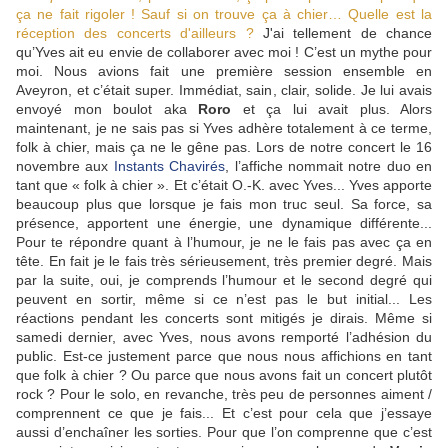
ça ne fait rigoler ! Sauf si on trouve ça à chier… Quelle est la
réception des concerts d'ailleurs ?
J'ai tellement de chance
qu’Yves ait eu envie de collaborer avec moi ! C’est un mythe pour
moi. Nous avions fait une première session ensemble en
Aveyron, et c’était super. Immédiat, sain, clair, solide. Je lui avais
envoyé mon boulot aka
Roro
et ça lui avait plus. Alors
maintenant, je ne sais pas si Yves adhère totalement à ce terme,
folk à chier, mais ça ne le gêne pas. Lors de notre concert le 16
novembre aux
Instants Chavirés
, l’affiche nommait notre duo en
tant que « folk à chier ». Et c’était O.-K. avec Yves... Yves apporte
beaucoup plus que lorsque je fais mon truc seul. Sa force, sa
présence, apportent une énergie, une dynamique différente...
Pour te répondre quant à l’humour, je ne le fais pas avec ça en
tête. En fait je le fais très sérieusement, très premier degré. Mais
par la suite, oui, je comprends l’humour et le second degré qui
peuvent en sortir, même si ce n’est pas le but initial... Les
réactions pendant les concerts sont mitigés je dirais. Même si
samedi dernier, avec Yves, nous avons remporté l’adhésion du
public. Est-ce justement parce que nous nous affichions en tant
que folk à chier ? Ou parce que nous avons fait un concert plutôt
rock ? Pour le solo, en revanche, très peu de personnes aiment /
comprennent ce que je fais... Et c’est pour cela que j’essaye
aussi d’enchaîner les sorties. Pour que l’on comprenne que c’est