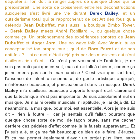
étiqueter si l'on doit la ranger auprès de quelque chose qui lui
préexisterait. Une sorte de croisement entre les déconstructions
auxquelles s'est livré une vie durant
Derek Bailey
, et un
outsiderisme total qui te rapprocherait de cet Art des fous qu'a
défendu
Jean Dubuffet
, mais aussi la boutique Bimbo Tower.
«
Derek Bailey
meets André Robillard », ou quelque chose
comme ça. Un prolongement des expériences sonores de
Jean
Dubuffet
et
Asger Jorn
. Une no wave folk. Avec
Vomir
, tu as
conceptualisé ton propre mur ; quid de
Roro Perrot
et de son
anti-folk ?... si ce mot n'était déjà pris par des musiciens qui n'ont
d'ailleurs rien d'anti...
Ce n’est pas vraiment de l’anti-folk, je ne
suis pas anti quoi que ce soit, mais du « folk à chier », comme ça
je ne mens pas sur la marchandise ! C’est vrai que l’art brut,
l’absence de talent « reconnu », de geste artistique appliqué,
m’intéresse beaucoup, et principalement dans la musique.
Derek
Bailey
m’a d’ailleurs beaucoup apporté lorsqu’il écrit clairement
que la technique n’est pas importante. Je suis absolument nul en
musique. Je n’ai ni oreille musicale, ni aptitude, je l’ai déjà dit. Et
néanmoins, la musique, pour moi, est essentielle. Alors je me suis
dit « rien à foutre », car je sentais qu’il fallait pourtant que
quelque chose sorte de moi de façon brute, sans me cacher
derrière des pédales d’effet comme je le faisais auparavant... Et
j’y suis allé, et ça me fait beaucoup de bien de le faire. J’éructe.
Et ça me permet également d’avoir un projet plus libre, sans