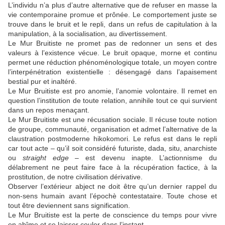
L’individu n’a plus d’autre alternative que de refuser en masse la
vie contemporaine promue et prônée. Le comportement juste se
trouve dans le bruit et le repli, dans un refus de capitulation à la
manipulation, à la socialisation, au divertissement.
Le Mur Bruitiste ne promet pas de redonner un sens et des
valeurs à l’existence vécue. Le bruit opaque, morne et continu
permet une réduction phénoménologique totale, un moyen contre
l’interpénétration existentielle : désengagé dans l’apaisement
bestial pur et inaltéré.
Le Mur Bruitiste est pro anomie, l’anomie volontaire. Il remet en
question l’institution de toute relation, annihile tout ce qui survient
dans un repos menaçant.
Le Mur Bruitiste est une récusation sociale. Il récuse toute notion
de groupe, communauté, organisation et admet l’alternative de la
claustration postmoderne hikokomori. Le refus est dans le repli
car tout acte – qu’il soit considéré futuriste, dada, situ, anarchiste
ou
straight edge
– est devenu inapte. L’actionnisme du
délabrement ne peut faire face à la récupération factice, à la
prostitution, de notre civilisation dérivative.
Observer l’extérieur abject ne doit être qu’un dernier rappel du
non-sens humain avant l’épochè contestataire. Toute chose et
tout être deviennent sans signification.
Le Mur Bruitiste est la perte de conscience du temps pour vivre
en abîme et se laisser couler dans l’instant.