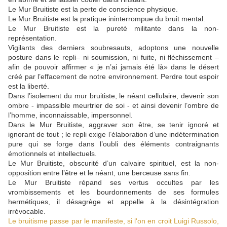
Le Mur Bruitiste est la perte de conscience physique.
Le Mur Bruitiste est la pratique ininterrompue du bruit mental.
Le Mur Bruitiste est la pureté militante dans la non-
représentation.
Vigilants des derniers soubresauts, adoptons une nouvelle
posture dans le repli– ni soumission, ni fuite, ni fléchissement –
afin de pouvoir affirmer « je n’ai jamais été là» dans le désert
créé par l’effacement de notre environnement. Perdre tout espoir
est la liberté.
Dans l’isolement du mur bruitiste, le néant cellulaire, devenir son
ombre - impassible meurtrier de soi - et ainsi devenir l’ombre de
l’homme, inconnaissable, impersonnel.
Dans le Mur Bruitiste, aggraver son être, se tenir ignoré et
ignorant de tout ; le repli exige l’élaboration d’une indétermination
pure qui se forge dans l’oubli des éléments contraignants
émotionnels et intellectuels.
Le Mur Bruitiste, obscurité d’un calvaire spirituel, est la non-
opposition entre l’être et le néant, une berceuse sans fin.
Le Mur Bruitiste répand ses vertus occultes par les
vrombissements et les bourdonnements de ses formules
hermétiques, il désagrège et appelle à la désintégration
irrévocable.
Le bruitisme passe par le manifeste, si l'on en croit Luigi Russolo,