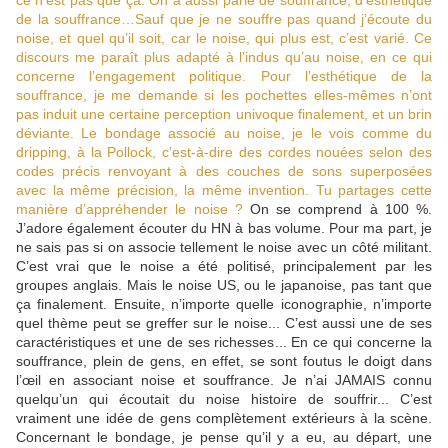
ce n’est pas que ça. On a aussi parlé de souffrance, d’esthétique
de la souffrance…Sauf que je ne souffre pas quand j’écoute du
noise, et quel qu’il soit, car le noise, qui plus est, c’est varié. Ce
discours me paraît plus adapté à l’indus qu’au noise, en ce qui
concerne l’engagement politique. Pour l’esthétique de la
souffrance, je me demande si les pochettes elles-mêmes n’ont
pas induit une certaine perception univoque finalement, et un brin
déviante. Le bondage associé au noise, je le vois comme du
dripping, à la Pollock, c’est-à-dire des cordes nouées selon des
codes précis renvoyant à des couches de sons superposées
avec la même précision, la même invention. Tu partages cette
manière d’appréhender le noise ?
On se comprend à 100 %.
J’adore également écouter du HN à bas volume. Pour ma part, je
ne sais pas si on associe tellement le noise avec un côté militant.
C’est vrai que le noise a été politisé, principalement par les
groupes anglais. Mais le noise US, ou le japanoise, pas tant que
ça finalement. Ensuite, n’importe quelle iconographie, n’importe
quel thème peut se greffer sur le noise... C’est aussi une de ses
caractéristiques et une de ses richesses... En ce qui concerne la
souffrance, plein de gens, en effet, se sont foutus le doigt dans
l’œil en associant noise et souffrance. Je n’ai JAMAIS connu
quelqu’un qui écoutait du noise histoire de souffrir... C’est
vraiment une idée de gens complètement extérieurs à la scène.
Concernant le bondage, je pense qu’il y a eu, au départ, une