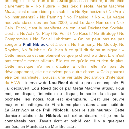
prolonge le
«
No Fun
»
des
Stooges
à sa manière, il annonce
clairement le
«
No Future
»
des
Sex Pistols
.
Metal Machine
Music
, c'est encore bien plus subtil :
«
No Synthesizers / No Arp /
No Instruments? / No Panning / No Phasing / No
»
. La vague
néo-zélandaise des années 2000, c'est Le Jazz Non selon Nick
Cain. Et toi, c'est le manifeste de ton label Décimation Sociale,
c'est :
«
No Act / No Play / No Point / No Result / No Strategy / No
Compromise / No Social Lubricant.
»
On ne peut pas ne pas
songer à
Phill Niblock
, et à son
«
No Harmony, No Melody, No
Rhythm, No Bullshit
»
. Ou bien à ce qu'il dit de sa musique :
«
Cette musique est simplement ce que je cherche à dire. Elle n'est
pas censée mener ailleurs. Elle est ce qu'elle est et rien de plus.
Cette musique n'a rien d'autre à offrir, elle n'a pas de
développement, elle ne devient pas autre chose.
»
Cela pourrait
être ton manifeste, là-aussi, une véritable déclaration d'intention
du HNW.
L’interview de
Lou Reed
dont tu parles est capitale. Et
j’ai découvert
Lou Reed
(solo) par
Metal Machine Music
. Pour
moi, ce disque, l’intention du disque, la sortie du disque, la
pochette, les notes, tout est exemplaire. C’est une œuvre
majeure et inatteignable. Et si tu me places dans la continuité de
Le Jazz Non
et de
Phill Niblock
, alors je suis heureux. Cette
dernière citation de
Niblock
est extraordinaire, et je ne la
connaissais pas. J’avais écrit et publié ceci il y a quelques
années, un Manifeste du Mur Bruitiste :