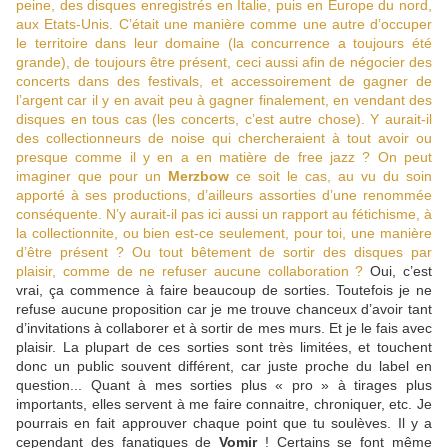
peine, des disques enregistrés en Italie, puis en Europe du nord,
aux Etats-Unis. C’était une manière comme une autre d’occuper
le territoire dans leur domaine (la concurrence a toujours été
grande), de toujours être présent, ceci aussi afin de négocier des
concerts dans des festivals, et accessoirement de gagner de
l’argent car il y en avait peu à gagner finalement, en vendant des
disques en tous cas (les concerts, c’est autre chose). Y aurait-il
des collectionneurs de noise qui chercheraient à tout avoir ou
presque comme il y en a en matière de free jazz ? On peut
imaginer que pour un
Merzbow
ce soit le cas, au vu du soin
apporté à ses productions, d’ailleurs assorties d’une renommée
conséquente. N’y aurait-il pas ici aussi un rapport au fétichisme, à
la collectionnite, ou bien est-ce seulement, pour toi, une manière
d’être présent ? Ou tout bêtement de sortir des disques par
plaisir, comme de ne refuser aucune collaboration ?
Oui, c’est
vrai, ça commence à faire beaucoup de sorties. Toutefois je ne
refuse aucune proposition car je me trouve chanceux d’avoir tant
d’invitations à collaborer et à sortir de mes murs. Et je le fais avec
plaisir. La plupart de ces sorties sont très limitées, et touchent
donc un public souvent différent, car juste proche du label en
question... Quant à mes sorties plus « pro » à tirages plus
importants, elles servent à me faire connaitre, chroniquer, etc. Je
pourrais en fait approuver chaque point que tu soulèves. Il y a
cependant des fanatiques de
Vomir
! Certains se font même