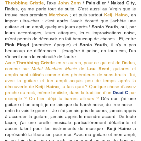
Throbbing Gristle
, l'axe
John Zorn
/
Painkiller
/
Naked City
,
l’indus, ça me parle tout de suite. C’est aussi au Virgin que je
trouve mes premiers
Merzbow
; et puis surtout
Keiji Haino
, en
import ultra-cher : c’est après l'avoir écouté que j’achète une
guitare et un ampli, quelques jours après !
Sonic Youth
, oui, par
leurs accordages, leurs attaques, leurs improvisations noise,
m’ont permis de découvrir en fait beaucoup de choses…Et, entre
Pink Floyd
(première époque) et
Sonic Youth
, il n’y a pas
beaucoup de différences : j’exagère à peine, en tous cas, l'un
s'inscrit dans la continuité de l'autre…
Avec
Throbbing Gristle
entre autres, pour ce qui est de l'indus,
comme sur
Metal Machine Music
de
Lou Reed
, guitares et
amplis sont utilisés comme des générateurs de sons-bruits. Toi,
avec ta guitare et ton ampli acquis peu de temps après la
découverte de
Keiji Haino
, tu fais quoi ? Quelque chose d'assez
proche du rock, même bruitiste, dans la tradition d'un
Dead C
par
exemple ? Ou bien déjà tu barres ailleurs ?
Dès que j’ai une
guitare et un ampli, je ne fais que du harsh noise, du free noise...
enfin tu vois le genre... Je n’ai jamais pris de cours, jamais appris
à accorder la guitare, jamais appris le moindre accord. De toute
façon, j’ai une oreille musicale particulièrement défaillante et
aucun talent pour les instruments de musique.
Keiji Haino
a
représenté la libération pour moi. Avec ma guitare et mon ampli,
je ne fais donc rien de rock, uniquement un max de boucan.