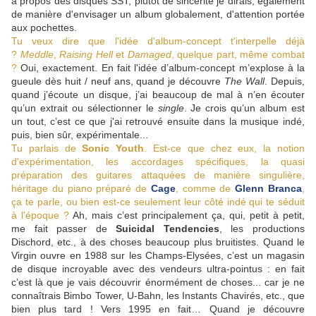
à propos des disques SST, plutôt de sincérité je dirais, également
de manière d'envisager un album globalement, d'attention portée
aux pochettes.
Tu veux dire que l'idée d'album-concept t'interpelle déjà
?
Meddle
,
Raising Hell
et
Damaged
, quelque part, même combat
?
Oui, exactement. En fait l'idée d’album-concept m’explose à la
gueule dès huit / neuf ans, quand je découvre
The Wall
. Depuis,
quand j’écoute un disque, j’ai beaucoup de mal à n’en écouter
qu’un extrait ou sélectionner le
single
. Je crois qu’un album est
un tout, c’est ce que j'ai retrouvé ensuite dans la musique indé,
puis, bien sûr, expérimentale...
Tu parlais de
Sonic Youth
. Est-ce que chez eux, la notion
d'expérimentation, les accordages spécifiques, la quasi
préparation des guitares attaquées de manière singulière,
héritage du piano préparé de
Cage
, comme de
Glenn Branca
,
ça te parle, ou bien est-ce seulement leur côté indé qui te séduit
à l'époque ?
Ah, mais c’est principalement ça, qui, petit à petit,
me fait passer de
Suicidal Tendencies
, les productions
Dischord, etc., à des choses beaucoup plus bruitistes. Quand le
Virgin ouvre en 1988 sur les Champs-Elysées, c’est un magasin
de disque incroyable avec des vendeurs ultra-pointus : en fait
c’est là que je vais découvrir énormément de choses... car je ne
connaîtrais Bimbo Tower, U-Bahn, les Instants Chavirés, etc., que
bien plus tard ! Vers 1995 en fait… Quand je découvre