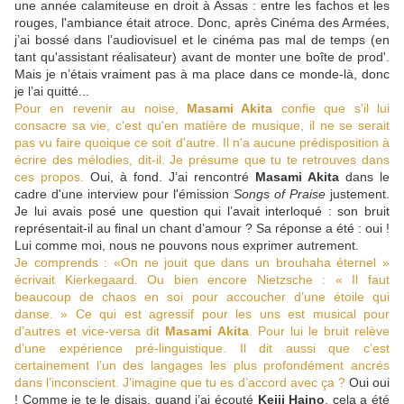
une année calamiteuse en droit à Assas : entre les fachos et les
rouges, l'ambiance était atroce. Donc, après Cinéma des Armées,
j’ai bossé dans l’audiovisuel et le cinéma pas mal de temps (en
tant qu'assistant réalisateur) avant de monter une boîte de prod'.
Mais je n’étais vraiment pas à ma place dans ce monde-là, donc
je l’ai quitté...
Pour en revenir au noise,
Masami Akita
confie que s'il lui
consacre sa vie, c'est qu'en matière de musique, il ne se serait
pas vu faire quoique ce soit d'autre. Il n'a aucune prédisposition à
écrire des mélodies, dit-il. Je présume que tu te retrouves dans
ces propos.
Oui, à fond. J’ai rencontré
Masami Akita
dans le
cadre d'une interview pour l'émission
Songs of Praise
justement.
Je lui avais posé une question qui l’avait interloqué : son bruit
représentait-il au final un chant d’amour ? Sa réponse a été : oui !
Lui comme moi, nous ne pouvons nous exprimer autrement.
Je comprends : «On ne jouit que dans un brouhaha éternel »
écrivait Kierkegaard. Ou bien encore Nietzsche : « Il faut
beaucoup de chaos en soi pour accoucher d’une étoile qui
danse. » Ce qui est agressif pour les uns est musical pour
d’autres et vice-versa dit
Masami Akita
. Pour lui le bruit relève
d’une expérience pré-linguistique. Il dit aussi que c’est
certainement l’un des langages les plus profondément ancrés
dans l’inconscient. J’imagine que tu es d’accord avec ça ?
Oui oui
! Comme je te le disais, quand j’ai écouté
Keiji Haino
, cela a été