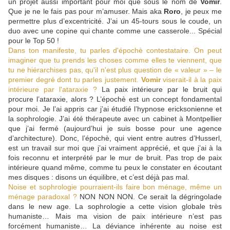
un projet aussi important pour moi que sous le nom de
Vomir
.
Que je ne le fais pas pour m’amuser. Mais aka
Roro
, je peux me
permettre plus d’excentricité. J’ai un 45-tours sous le coude, un
duo avec une copine qui chante comme une casserole... Spécial
pour le Top 50 !
Dans ton manifeste, tu parles d'épochè contestataire. On peut
imaginer que tu prends les choses comme elles te viennent, que
tu ne hiérarchises pas, qu'il n'est plus question de « valeur » – le
premier degré dont tu parles justement.
Vomir
viserait-il à la paix
intérieure par l'ataraxie ?
La paix intérieure par le bruit qui
procure l’ataraxie, alors ? L’épochè est un concept fondamental
pour moi. Je l’ai appris car j’ai étudié l’hypnose ericksonienne et
la sophrologie. J’ai été thérapeute avec un cabinet à Montpellier
que j’ai fermé (aujourd’hui je suis bosse pour une agence
d’architecture). Donc, l’épochè, qui vient entre autres d’Husserl,
est un travail sur moi que j’ai vraiment apprécié, et que j’ai à la
fois reconnu et interprété par le mur de bruit. Pas trop de paix
intérieure quand même, comme tu peux le constater en écoutant
mes disques : disons un équilibre, et c’est déjà pas mal.
Noise et sophrologie pourraient-ils faire bon ménage, même un
ménage paradoxal ?
NON NON NON. Ce serait la dégringolade
dans le new age. La sophrologie a cette vision globale très
humaniste… Mais ma vision de paix intérieure n’est pas
forcément humaniste… La déviance inhérente au noise est