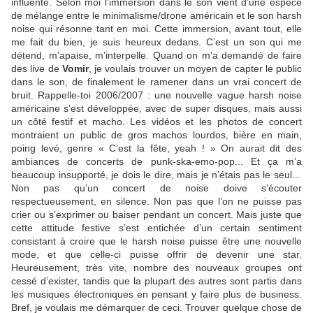
influente. Selon moi l’immersion dans le son vient d’une espèce
de mélange entre le minimalisme/drone américain et le son harsh
noise qui résonne tant en moi. Cette immersion, avant tout, elle
me fait du bien, je suis heureux dedans. C’est un son qui me
détend, m’apaise, m’interpelle. Quand on m’a demandé de faire
des live de
Vomir
, je voulais trouver un moyen de capter le public
dans le son, de finalement le ramener dans un vrai concert de
bruit. Rappelle-toi 2006/2007 : une nouvelle vague harsh noise
américaine s’est développée, avec de super disques, mais aussi
un côté festif et macho. Les vidéos et les photos de concert
montraient un public de gros machos lourdos, bière en main,
poing levé, genre « C’est la fête, yeah ! » On aurait dit des
ambiances de concerts de punk-ska-emo-pop... Et ça m’a
beaucoup insupporté, je dois le dire, mais je n’étais pas le seul…
Non pas qu’un concert de noise doive s’écouter
respectueusement, en silence. Non pas que l’on ne puisse pas
crier ou s’exprimer ou baiser pendant un concert. Mais juste que
cette attitude festive s’est entichée d’un certain sentiment
consistant à croire que le harsh noise puisse être une nouvelle
mode, et que celle-ci puisse offrir de devenir une star.
Heureusement, très vite, nombre des nouveaux groupes ont
cessé d’exister, tandis que la plupart des autres sont partis dans
les musiques électroniques en pensant y faire plus de business.
Bref, je voulais me démarquer de ceci. Trouver quelque chose de