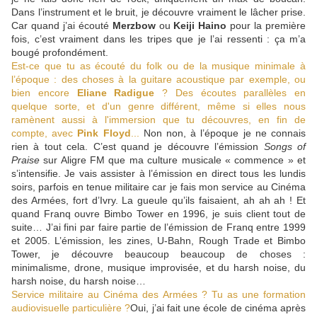
Dans l’instrument et le bruit, je découvre vraiment le lâcher prise.
Car quand j’ai écouté
Merzbow
ou
Keiji Haino
pour la première
fois, c’est vraiment dans les tripes que je l’ai ressenti : ça m’a
bougé profondément.
Est-ce que tu as écouté du folk ou de la musique minimale à
l’époque : des choses à la guitare acoustique par exemple, ou
bien encore
Eliane Radigue
? Des écoutes parallèles en
quelque sorte, et d'un genre différent, même si elles nous
ramènent aussi à l'immersion que tu découvres, en fin de
compte, avec
Pink Floyd
...
Non non, à l’époque je ne connais
rien à tout cela. C’est quand je découvre l’émission
Songs of
Praise
sur Aligre FM que ma culture musicale « commence » et
s’intensifie. Je vais assister à l’émission en direct tous les lundis
soirs, parfois en tenue militaire car je fais mon service au Cinéma
des Armées, fort d’Ivry. La gueule qu’ils faisaient, ah ah ah ! Et
quand Franq ouvre Bimbo Tower en 1996, je suis client tout de
suite… J’ai fini par faire partie de l’émission de Franq entre 1999
et 2005. L’émission, les zines, U-Bahn, Rough Trade et Bimbo
Tower, je découvre beaucoup beaucoup de choses :
minimalisme, drone, musique improvisée, et du harsh noise, du
harsh noise, du harsh noise…
Service militaire au Cinéma des Armées ? Tu as une formation
audiovisuelle particulière ?
Oui, j’ai fait une école de cinéma après