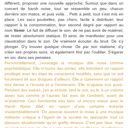
différent, proposer une nouvelle approche. Surtout que dans un
concert de harsh noise, tout se ressemble un peu, chacun
derrière son matos, et puis voilà… Petit à petit, tout s’est mis en
place. Les sacs poubelles, pas chers, facile à distribuer, leur
rapport à la consommation, leur second degré par rapport au
nom
Vomir
. Le fait de diffuser le son, de ne pas avoir de matériel,
de rester absolument statique. Et ainsi, de manifester pour une
claustration dans le son. De vraiment écouter du bruit. De s’y
plonger. D’y trouver quelque chose. De par son statisme, d’y
créer ses propres sons, et également finir par l’oublier. S’égarer
en soi, dans ses pensées.
Personnellement, j’envisage la musique dite noise comme
psychédélique. Elle m’ouvre des portes, elle entretient un rapport
privilégié avec les états de conscience modifiés, sans que ce soit
forcément lié aux drogues d’ailleurs. Elle a clairement un rapport
très dense à l’écoute et à l’immersion. Elle m’apaise moi aussi.
Pendant des lustres, j’en ai écouté, tard le soir, au lit, à un volume
assez bas comme je l’aurais fait avec de l’ambient, avant de
m’endormir. Ceci fonctionne très bien, et encore mieux avec le
Harsh Noise Wall, en raison d’une certaine linéarité
vraisemblablement. On associe souvent le noise à une musique
militante, critique à l’égard de la société du spectacle, tout ce
discours situationniste qu’on greffe dessus. C’est pas faux, mais