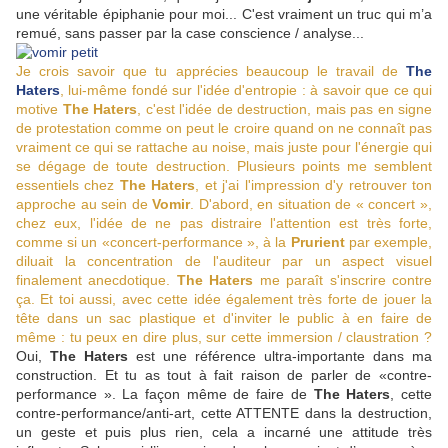
une véritable épiphanie pour moi... C'est vraiment un truc qui m’a
remué, sans passer par la case conscience / analyse...
Je crois savoir que tu apprécies beaucoup le travail de
The
Haters
, lui-même fondé sur l'idée d'entropie : à savoir que ce qui
motive
The Haters
, c'est l'idée de destruction, mais pas en signe
de protestation comme on peut le croire quand on ne connaît pas
vraiment ce qui se rattache au noise, mais juste pour l'énergie qui
se dégage de toute destruction. Plusieurs points me semblent
essentiels chez
The Haters
, et j'ai l'impression d'y retrouver ton
approche au sein de
Vomir
. D'abord, en situation de « concert »,
chez eux, l'idée de ne pas distraire l'attention est très forte,
comme si un «concert-performance », à la
Prurient
par exemple,
diluait la concentration de l'auditeur par un aspect visuel
finalement anecdotique.
The Haters
me paraît s'inscrire contre
ça. Et toi aussi, avec cette idée également très forte de jouer la
tête dans un sac plastique et d'inviter le public à en faire de
même : tu peux en dire plus, sur cette immersion / claustration ?
Oui,
The Haters
est une référence ultra-importante dans ma
construction. Et tu as tout à fait raison de parler de «contre-
performance ». La façon même de faire de
The Haters
, cette
contre-performance/anti-art, cette ATTENTE dans la destruction,
un geste et puis plus rien, cela a incarné une attitude très