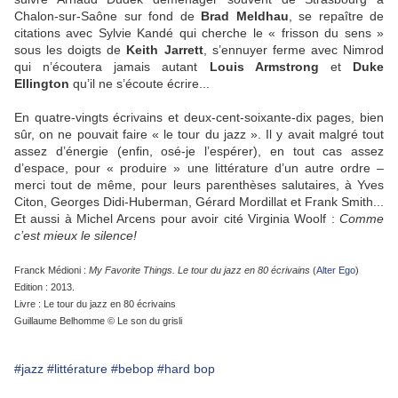
Chalon-sur-Saône sur fond de
Brad Meldhau
, se repaître de
citations avec Sylvie Kandé qui cherche le « frisson du sens »
sous les doigts de
Keith Jarrett
, s’ennuyer ferme avec Nimrod
qui n’écoutera jamais autant
Louis Armstrong
et
Duke
Ellington
qu’il ne s’écoute écrire...
En quatre-vingts écrivains et deux-cent-soixante-dix pages, bien
sûr, on ne pouvait faire « le tour du jazz ». Il y avait malgré tout
assez d’énergie (enfin, osé-je l’espérer), en tout cas assez
d’espace, pour « produire » une littérature d’un autre ordre –
merci tout de même, pour leurs parenthèses salutaires, à Yves
Citon, Georges Didi-Huberman, Gérard Mordillat et Frank Smith...
Et aussi à Michel Arcens pour avoir cité Virginia Woolf :
Comme
c’est mieux le silence!
Franck Médioni :
My Favorite Things. Le tour du jazz en 80 écrivains
(
Alter Ego
)
Edition : 2013.
Livre : Le tour du jazz en 80 écrivains
Guillaume Belhomme © Le son du grisli
#jazz
#littérature
#bebop
#hard bop