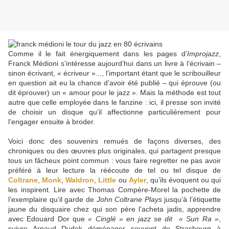
Comme il le fait énergiquement dans les pages d’
Improjazz
,
Franck Médioni s’intéresse aujourd’hui dans un livre à l’écrivain –
sinon écrivant, « écriveur »..., l’important étant que le scribouilleur
en question ait eu la chance d’avoir été publié – qui éprouve (ou
dit éprouver) un « amour pour le jazz ». Mais la méthode est tout
autre que celle employée dans le fanzine : ici, il presse son invité
de choisir un disque qu’il affectionne particulièrement pour
l’engager ensuite à broder.
Voici donc des souvenirs remués de façons diverses, des
chroniques ou des œuvres plus originales, qui partagent presque
tous un fâcheux point commun : vous faire regretter ne pas avoir
préféré à leur lecture la réécoute de tel ou tel disque de
Coltrane
,
Monk
,
Waldron
,
Little
ou
Ayler
, qu’ils évoquent ou qui
les inspirent. Lire avec Thomas Compère-Morel la pochette de
l’exemplaire qu’il garde de
John Coltrane Plays
jusqu’à l’étiquette
jaune du disquaire chez qui son père l’acheta jadis, apprendre
avec Edouard Dor que
« Cinglé » en jazz se dit « Sun Ra »
,
suivre Arnaud Dudek déménager souvent de Strasbourg à