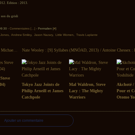
012. Edition : 2013.
son du grisli
 09:30 -
Commentaires [
…
]
- Permalien [
#
]
 Jones
,
Andrew Smiley
,
Jason Nazary
,
Little Women
,
Travis Laplante
Interview de Michael Esposito
 Steve
04)
Tokyo Jazz Joints de
Mal Waldron, Steve
Akchoté / 
Philip Arneill et James
Lacy : The Mighty
Pour et C
Catchpole
Warriors
Otomo Yo
Ajouter un commentaire