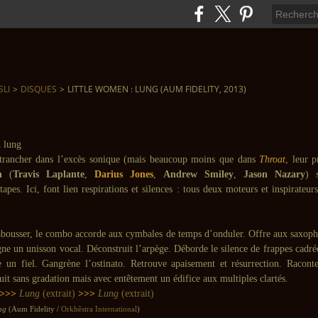
SLI
>
DISQUES
>
LITTLE WOMEN : LUNG (AUM FIDELITY, 2013)
etrancher dans l’excès sonique (mais beaucoup moins que dans
Throat
, leur 
n
(
Travis Laplante
,
Darius Jones
,
Andrew Smiley
,
Jason Nazary
) 
tapes. Ici, font lien respirations et silences : tous deux moteurs et inspirateur
abousser, le combo accorde aux cymbales de temps d’onduler. Offre aux saxoph
gne un unisson vocal. Déconstruit l’arpège. Déborde le silence de frappes cadrée
e un fiel. Gangrène l’ostinato. Retrouve apaisement et résurrection. Raconte
ruit sans gradation mais avec entêtement un édifice aux multiples clartés.
>>>
Lung
(extrait)
>>>
Lung
(extrait)
ng
(Aum Fidelity /
Orkhêstra International
)