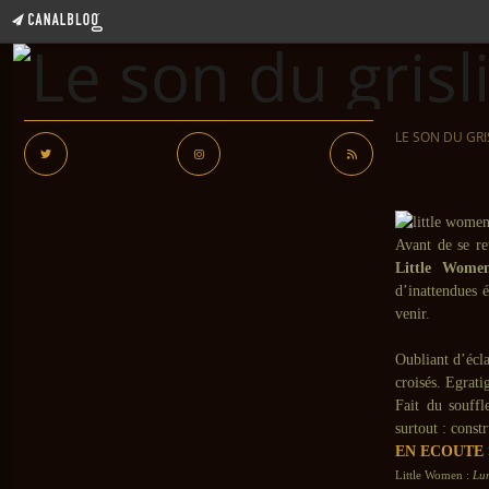
LE SON DU GRI
Avant de se r
Little Wome
d’inattendues é
venir.
Oubliant d’écl
croisés. Egrati
Fait du souffl
surtout : const
EN ECOUTE 
Little Women :
Lu