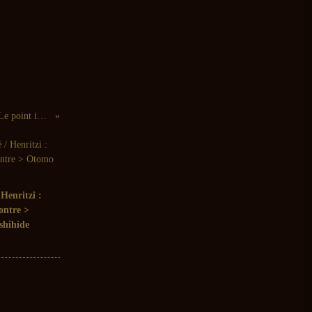
Nate Wooley : [9] Syllabes (MNÓAD, 2013) / Antoine Chessex : Le point immobile (MNÓAD, 2010)
Henritzi :
ontre >
shihide