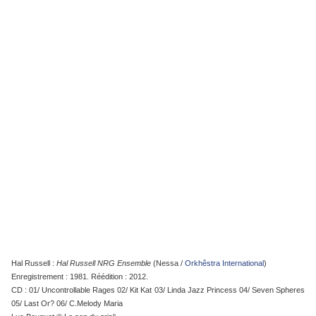
Hal Russell :
Hal Russell NRG Ensemble
(Nessa /
Orkhêstra International
)
Enregistrement : 1981. Réédition : 2012.
CD : 01/ Uncontrollable Rages 02/ Kit Kat 03/ Linda Jazz Princess 04/ Seven Spheres
05/ Last Or? 06/ C.Melody Maria