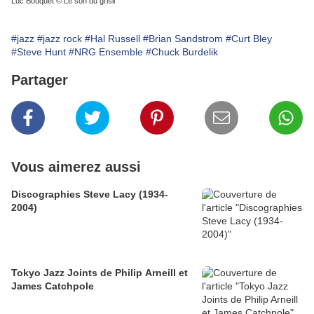
Luc Bouquet © Le son du grisli
#jazz
#jazz rock
#Hal Russell
#Brian Sandstrom
#Curt Bley
#Steve Hunt
#NRG Ensemble
#Chuck Burdelik
Partager
Vous aimerez aussi
Discographies Steve Lacy (1934-
2004)
Tokyo Jazz Joints de Philip Arneill et
James Catchpole