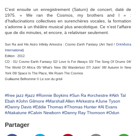
C’est ensuite un enregistrement (Saturn) de concert, daté de
1975. « We ran the Cosmos, my brothers and I » :
d’hallucinations collectives en surenchères vocales, la formation
s’adonne à un théâtre musical plus anecdotique. Ce n’est l’affaire
que de dix minutes, et encore, à relativiser seulement.
Sun Ra and His Astro Infinity Arkestra :
Cosmo Earth Fantasy
(Art Yard /
Orkhêstra
International
)
Edition : 2012.
CD : 01/ Cosmo Earth Fantasy 02/ Love Is For Always 03/ The Song Of Drums 04/
The World Of Africa 05/ What's New 06/ Wanderlust 07/ Jukin' 08/ Autumn In New
York 09/ Space Is The Place, We Roam The Cosmos
Guillaume Belhomme © Le son du grisli
#free jazz
#jazz
#Ronnie Boykins
#Sun Ra
#orchestre
#Akh Tal
Ebah
#John Gilmore
#Marshall Allen
#Arkestra
#June Tyson
#Danny Davis
#Eddie Thomas
#Thomas Hunter
#Al Evans
#Atakatune
#Calvin Newborn
#Danny Ray Thomson
#Odun
Partager