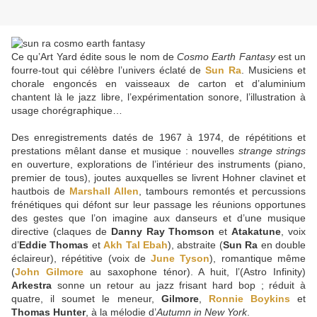
Ce qu’Art Yard édite sous le nom de
Cosmo Earth Fantasy
est un
fourre-tout qui célèbre l’univers éclaté de
Sun Ra
. Musiciens et
chorale engoncés en vaisseaux de carton et d’aluminium
chantent là le jazz libre, l’expérimentation sonore, l’illustration à
usage chorégraphique…
Des enregistrements datés de 1967 à 1974, de répétitions et
prestations mêlant danse et musique : nouvelles
strange strings
en ouverture, explorations de l’intérieur des instruments (piano,
premier de tous), joutes auxquelles se livrent Hohner clavinet et
hautbois de
Marshall Allen
, tambours remontés et percussions
frénétiques qui défont sur leur passage les réunions opportunes
des gestes que l’on imagine aux danseurs et d’une musique
directive (claques de
Danny Ray Thomson
et
Atakatune
, voix
d’
Eddie Thomas
et
Akh Tal Ebah
), abstraite (
Sun Ra
en double
éclaireur), répétitive (voix de
June Tyson
), romantique même
(
John Gilmore
au saxophone ténor). A huit, l’(Astro Infinity)
Arkestra
sonne un retour au jazz frisant hard bop ; réduit à
quatre, il soumet le meneur,
Gilmore
,
Ronnie Boykins
et
Thomas Hunter
, à la mélodie d’
Autumn in New York
.