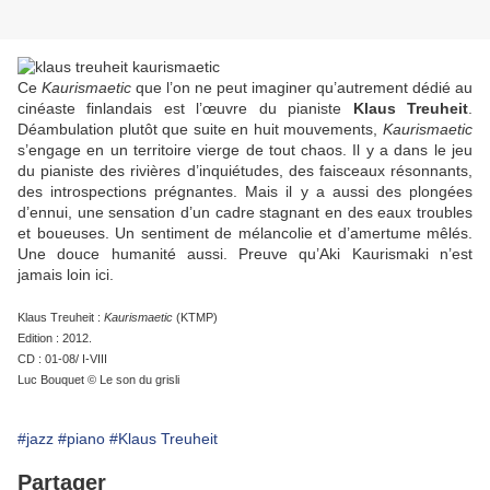
Ce
Kaurismaetic
que l’on ne peut imaginer qu’autrement dédié au
cinéaste finlandais est l’œuvre du pianiste
Klaus Treuheit
.
Déambulation plutôt que suite en huit mouvements,
Kaurismaetic
s’engage en un territoire vierge de tout chaos. Il y a dans le jeu
du pianiste des rivières d’inquiétudes, des faisceaux résonnants,
des introspections prégnantes. Mais il y a aussi des plongées
d’ennui, une sensation d’un cadre stagnant en des eaux troubles
et boueuses. Un sentiment de mélancolie et d’amertume mêlés.
Une douce humanité aussi. Preuve qu’Aki Kaurismaki n’est
jamais loin ici.
Klaus Treuheit :
Kaurismaetic
(KTMP)
Edition : 2012.
CD : 01-08/ I-VIII
Luc Bouquet © Le son du grisli
#jazz
#piano
#Klaus Treuheit
Partager