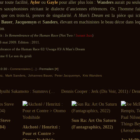
ur toute facilité,
Ayler
ou
Gayle
pour aller plus loin :
Wanders
aurait pu seul
es saxophonistes récitant le dialecte d’anciennes références. Or, l'homme fa
 que ces trois-là, preuve de singularité.
A Man’s Dream
est la pièce qui ic
:
Bauer
,
Jacquemyn
et
Sanders
, élevant en machinistes le beau décor dans le
on.
it :
In Remembrance of the Human Race
(Not Two /
Instant Jazz
)
6 mai 2009. Edition : 2011.
mbrance of the Human Race 02/ Uwaga 03/ A Man’s Dream
e © Le son du grisli
 10:30 -
Commentaires [
…
]
- Permalien [
#
]
zz
,
Mark Sanders
,
Johannes Bauer
,
Peter Jacquemyn
,
Kris Wanders
Alva Noto, Ryuihi Sakamoto : Summvs (Raster-Noton, 2011)
 Steve
Sun Ra: Art On Saturn
04)
Akchoté / Henritzi :
(Fantagraphics, 2022)
Pour et Contre >