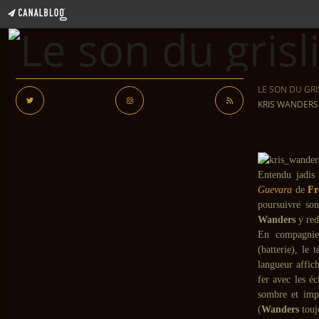
LE SON DU GRI
KRIS WANDERS
Entendu jadis
Guevara
de
Fr
poursuivre son
Wanders
y red
En compagn
(batterie), le
langueur affich
fer avec les éc
sombre et im
(
Wanders
touj