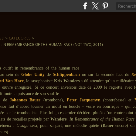
SLI
>
CATEGORIES
>
 : IN REMEMBRANCE OF THE HUMAN RACE (NOT TWO, 2011)
 au sein du
Globe Unity
de
Schlippenbach
ou sur la seconde face du
Re
ed Van Hove
, le saxophoniste
Kris Wanders
a dû attendre qu’un millénaire 
 œuvre enregistré. Si ce concert anversois daté de 2009 le regrette avec f
it toute la puissance de son souffle.
ie de
Johannes Bauer
(trombone),
Peter Jacquemyn
(contrebasse) et
 ténor fait d’abord tourner un motif en boucle – voire en bourrique – qui co
ée par le tromboniste. Plus loin, ce-dernier décidera plutôt d’un contrepoint 
lats de rocailles projetés par
Wanders
.
In Remembrance of the Human Rac
pétueux :
Uwaga
sera, pour sa part, une mélodie quiète (
Bauer
encore) sur
ours).