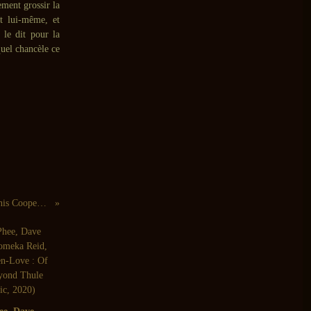
ement grossir la
it lui-même, et
i le dit pour la
quel chancèle ce
Dennis Cooper : Jerk (Dis Voir, 2011) / Dennis Cooper : Them (Tzadik, 2011)