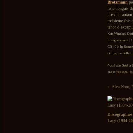
Brötzmann
po
liste longue d
presque autant
troisième fois 
ténor d’excepti
Kris Wanders' Outf
Enregistrement : 1
CD : 01/ In Reme
Guillaume Belhomm
Posté par Grisli à
Tags:
free jazz
,
ja
Discographies
Lacy (1934-20