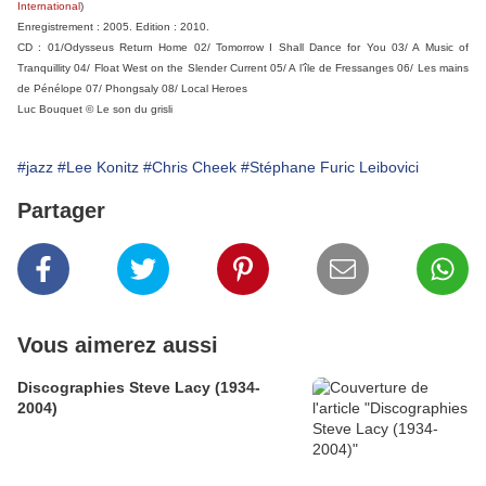
International
)
Enregistrement : 2005. Edition : 2010.
CD : 01/Odysseus Return Home 02/ Tomorrow I Shall Dance for You 03/ A Music of
Tranquillity 04/ Float West on the Slender Current 05/ A l’île de Fressanges 06/ Les mains
de Pénélope 07/ Phongsaly 08/ Local Heroes
Luc Bouquet © Le son du grisli
#jazz
#Lee Konitz
#Chris Cheek
#Stéphane Furic Leibovici
Partager
Vous aimerez aussi
Discographies Steve Lacy (1934-
2004)