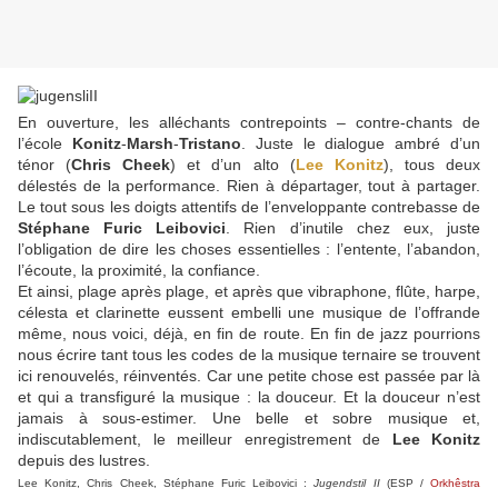
En ouverture, les alléchants contrepoints – contre-chants de
l’école
Konitz
-
Marsh
-
Tristano
. Juste le dialogue ambré d’un
ténor (
Chris Cheek
) et d’un alto (
Lee Konitz
), tous deux
délestés de la performance. Rien à départager, tout à partager.
Le tout sous les doigts attentifs de l’enveloppante contrebasse de
Stéphane Furic Leibovici
. Rien d’inutile chez eux, juste
l’obligation de dire les choses essentielles : l’entente, l’abandon,
l’écoute, la proximité, la confiance.
Et ainsi, plage après plage, et après que vibraphone, flûte, harpe,
célesta et clarinette eussent embelli une musique de l’offrande
même, nous voici, déjà, en fin de route. En fin de jazz pourrions
nous écrire tant tous les codes de la musique ternaire se trouvent
ici renouvelés, réinventés. Car une petite chose est passée par là
et qui a transfiguré la musique : la douceur. Et la douceur n’est
jamais à sous-estimer. Une belle et sobre musique et,
indiscutablement, le meilleur enregistrement de
Lee Konitz
depuis des lustres.
Lee Konitz, Chris Cheek, Stéphane Furic Leibovici :
Jugendstil II
(ESP /
Orkhêstra