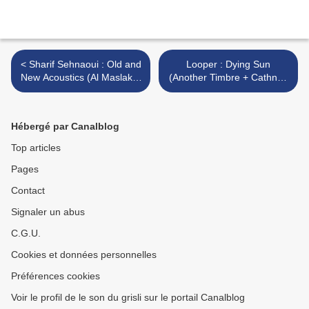
< Sharif Sehnaoui : Old and
Looper : Dying Sun
New Acoustics (Al Maslakh,
(Another Timbre + Cathnor,
2010)
2010) >
Hébergé par Canalblog
Top articles
Pages
Contact
Signaler un abus
C.G.U.
Cookies et données personnelles
Préférences cookies
Voir le profil de le son du grisli sur le portail Canalblog