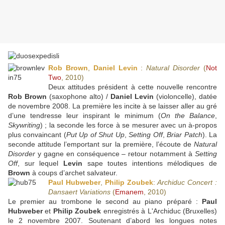
Rob Brown
,
Daniel Levin
:
Natural Disorder
(
Not
Two
, 2010)
Deux attitudes président à cette nouvelle rencontre
Rob Brown
(saxophone alto) /
Daniel Levin
(violoncelle), datée
de novembre 2008. La première les incite à se laisser aller au gré
d’une tendresse leur inspirant le minimum (
On the Balance
,
Skywriting
) ; la seconde les force à se mesurer avec un à-propos
plus convaincant (
Put Up of Shut Up
,
Setting Off
,
Briar Patch
). La
seconde attitude l’emportant sur la première, l’écoute de
Natural
Disorder
y gagne en conséquence – retour notamment à
Setting
Off
, sur lequel
Levin
sape toutes intentions mélodiques de
Brown
à coups d’archet salvateur.
Paul Hubweber
,
Philip Zoubek
:
Archiduc Concert :
Dansaert Variations
(
Emanem
, 2010)
Le premier au trombone le second au piano préparé :
Paul
Hubweber
et
Philip Zoubek
enregistrés à L'Archiduc (Bruxelles)
le 2 novembre 2007. Soutenant d’abord les longues notes