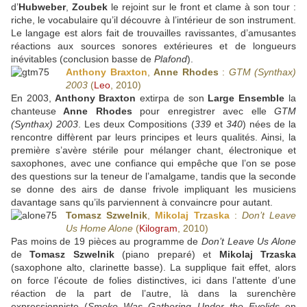
d’
Hubweber
,
Zoubek
le rejoint sur le front et clame à son tour :
riche, le vocabulaire qu’il découvre à l’intérieur de son instrument.
Le langage est alors fait de trouvailles ravissantes, d’amusantes
réactions aux sources sonores extérieures et de longueurs
inévitables (conclusion basse de
Plafond
).
Anthony Braxton
,
Anne Rhodes
:
GTM (Synthax)
2003
(
Leo
, 2010)
En 2003,
Anthony Braxton
extirpa de son
Large Ensemble
la
chanteuse
Anne Rhodes
pour enregistrer avec elle
GTM
(Synthax) 2003
. Les deux Compositions (
339
et
340
) nées de la
rencontre diffèrent par leurs principes et leurs qualités. Ainsi, la
première s’avère stérile pour mélanger chant, électronique et
saxophones, avec une confiance qui empêche que l’on se pose
des questions sur la teneur de l’amalgame, tandis que la seconde
se donne des airs de danse frivole impliquant les musiciens
davantage sans qu’ils parviennent à convaincre pour autant.
Tomasz Szwelnik
,
Mikolaj Trzaska
:
Don’t Leave
Us Home Alone
(
Kilogram
, 2010)
Pas moins de 19 pièces au programme de
Don’t Leave Us Alone
de
Tomasz Szwelnik
(piano preparé) et
Mikolaj Trzaska
(saxophone alto, clarinette basse). La supplique fait effet, alors
on force l’écoute de folies distinctives, ici dans l’attente d’une
réaction de la part de l’autre, là dans la surenchère
expressionniste (
Smoke Was Gathering Under the Eyelids
en