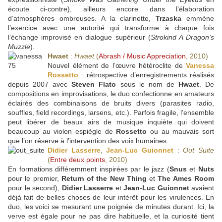
écoute ci-contre), ailleurs encore dans l’élaboration
d’atmosphères ombreuses. A la clarinette,
Trzaska
emmène
l’exercice avec une autorité qui transforme à chaque fois
l’échange improvisé en dialogue supérieur (
Strokind A Dragon’s
Muzzle
).
Hwaet
:
Hwaet
(
Abrash / Music Appreciation
, 2010)
Nouvel élément de l’œuvre hétéroclite de
Vanessa
Rossetto
: rétrospective d’enregistrements réalisés
depuis 2007 avec
Steven Flato
sous le nom de
Hwaet
. De
compositions en improvisations, le duo confectionne en amateurs
éclairés des combinaisons de bruits divers (parasites radio,
souffles, field recordings, larsens, etc.). Parfois fragile, l’ensemble
peut libérer de beaux airs de musique inquiète qui doivent
beaucoup au violon espiègle de
Rossetto
ou au mauvais sort
que l’on réserve à l’intervention des voix humaines.
Didier Lasserre
,
Jean-Luc Guionnet
:
Out Suite
(
Entre deux points
, 2010)
En formations différemment inspirées par le jazz (
Snus
et
Nuts
pour le premier,
Return of the New Thing
et
The Ames Room
pour le second),
Didier Lasserre
et
Jean-Luc Guionnet
avaient
déjà fait de belles choses de leur intérêt pour les virulences. En
duo, les voici se mesurant une poignée de minutes durant. Ici, la
verve est égale pour ne pas dire habituelle, et la curiosité tient