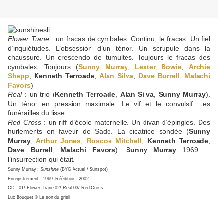
Flower Trane
: un fracas de cymbales. Continu, le fracas. Un fiel
d’inquiétudes. L’obsession d’un ténor. Un scrupule dans la
chaussure. Un crescendo de tumultes. Toujours le fracas des
cymbales. Toujours (
Sunny Murray
,
Lester Bowie
,
Archie
Shepp
,
Kenneth Terroade
,
Alan Silva
,
Dave Burrell
,
Malachi
Favors
)
Real
: un trio (
Kenneth Terroade
,
Alan Silva
,
Sunny Murray
).
Un ténor en pression maximale. Le vif et le convulsif. Les
funérailles du lisse.
Red Cross
: un riff d’école maternelle. Un divan d’épingles. Des
hurlements en faveur de Sade. La cicatrice sondée (
Sunny
Murray
,
Arthur Jones
,
Roscoe Mitchell
,
Kenneth Terroade
,
Dave Burrell
,
Malachi Favors
).
Sunny Murray
1969 :
l’insurrection qui était.
Sunny Murray :
Sunshine
(BYG Actuel / Sunspot)
Enregistrement : 1969. Réédition : 2002.
CD : 01/ Flower Trane 02/ Real 03/ Red Cross
Luc Bouquet © Le son du grisli