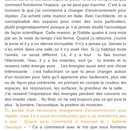
comment fonctionne l’espace, ça ne peut pas marcher. C’est à ce
moment là que j’ai commencé à changer d‘environnement pour
répéter. J’ai acheté cette maison en Italie. Avec l’architecte, on a
conceptualisé des espaces pour créer des sons particuliers,
plutôt pragmatiquement puisque je n’ai jamais étudié l’acoustique
de façon scientifique. Cette maison, je l’habite quatre à cinq mois
par an, le reste du temps c’est fermé. Quand j’y retourne, j’ouvre
la porte et il y a un silence incroyable. Il n’y a jamais ça. Jamais tu
n’es entré dans une salle où il n’y avait rien. Si j’y habitais toute
l’année, ce serait différent. Là, il y a tout : tu fais tourner
l’électricité, l’eau, il y a les insectes, tout ça : tu entres et tu
ressens cette énergie pure… Les énergies aussi sont une chose
intéressante : c’est hallucinant ce que tu peux changer autour
d’un musicien pour faire qu’il apprenne plus facilement, plus vite
ou de façon plus cohérente, en prenant en compte la couleur, les
espaces, les résonances, les surfaces, la grandeur de la salle…
J’ai ressenti l’importance des énergies pendant des concerts ou
des master class… Au final, on ne sait toujours pas ce qui joue la
plus : la lumière, l’acoustique, la position du musicien…
Tu parlais d’un nécessaire changement d’environnement pour
répéter, mais il y a aussi ton instrument que tu as transformé peu
à peu… Quand as-tu commencé à repenser la « batterie
classique » ?
Ca a commencé avec le trio que nous formions