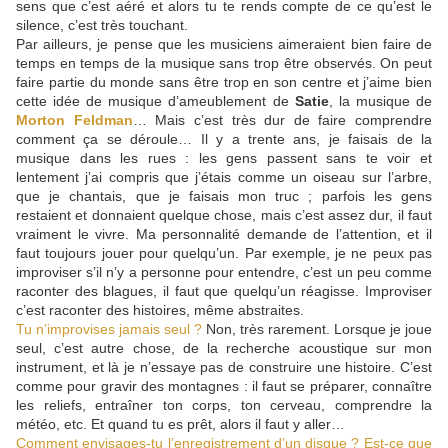
sens que c’est aéré et alors tu te rends compte de ce qu’est le
silence, c’est très touchant.
Par ailleurs, je pense que les musiciens aimeraient bien faire de
temps en temps de la musique sans trop être observés. On peut
faire partie du monde sans être trop en son centre et j’aime bien
cette idée de musique d’ameublement de
Satie
, la musique de
Morton Feldman
… Mais c’est très dur de faire comprendre
comment ça se déroule… Il y a trente ans, je faisais de la
musique dans les rues : les gens passent sans te voir et
lentement j’ai compris que j’étais comme un oiseau sur l’arbre,
que je chantais, que je faisais mon truc ; parfois les gens
restaient et donnaient quelque chose, mais c’est assez dur, il faut
vraiment le vivre. Ma personnalité demande de l’attention, et il
faut toujours jouer pour quelqu’un. Par exemple, je ne peux pas
improviser s’il n’y a personne pour entendre, c’est un peu comme
raconter des blagues, il faut que quelqu’un réagisse. Improviser
c’est raconter des histoires, même abstraites.
Tu n’improvises jamais seul ?
Non, très rarement. Lorsque je joue
seul, c’est autre chose, de la recherche acoustique sur mon
instrument, et là je n’essaye pas de construire une histoire. C’est
comme pour gravir des montagnes : il faut se préparer, connaître
les reliefs, entraîner ton corps, ton cerveau, comprendre la
météo, etc. Et quand tu es prêt, alors il faut y aller…
Comment envisages-tu l’enregistrement d’un disque ? Est-ce que