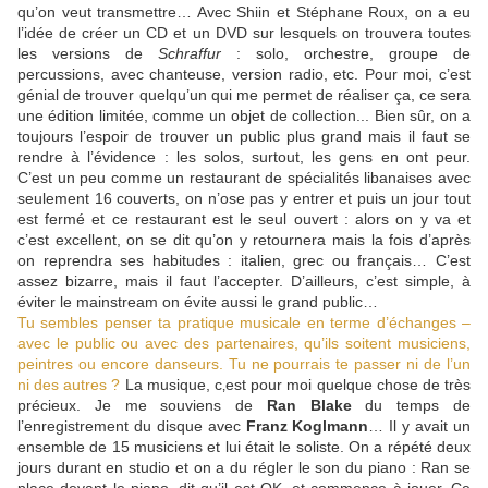
qu’on veut transmettre… Avec Shiin et Stéphane Roux, on a eu
l’idée de créer un CD et un DVD sur lesquels on trouvera toutes
les versions de
Schraffur
: solo, orchestre, groupe de
percussions, avec chanteuse, version radio, etc. Pour moi, c’est
génial de trouver quelqu’un qui me permet de réaliser ça, ce sera
une édition limitée, comme un objet de collection... Bien sûr, on a
toujours l’espoir de trouver un public plus grand mais il faut se
rendre à l’évidence : les solos, surtout, les gens en ont peur.
C’est un peu comme un restaurant de spécialités libanaises avec
seulement 16 couverts, on n’ose pas y entrer et puis un jour tout
est fermé et ce restaurant est le seul ouvert : alors on y va et
c’est excellent, on se dit qu’on y retournera mais la fois d’après
on reprendra ses habitudes : italien, grec ou français… C’est
assez bizarre, mais il faut l’accepter. D’ailleurs, c’est simple, à
éviter le mainstream on évite aussi le grand public…
Tu sembles penser ta pratique musicale en terme d’échanges –
avec le public ou avec des partenaires, qu’ils soitent musiciens,
peintres ou encore danseurs. Tu ne pourrais te passer ni de l’un
ni des autres ?
La musique, c‚est pour moi quelque chose de très
précieux. Je me souviens de
Ran Blake
du temps de
l’enregistrement du disque avec
Franz Koglmann
… Il y avait un
ensemble de 15 musiciens et lui était le soliste. On a répété deux
jours durant en studio et on a du régler le son du piano : Ran se