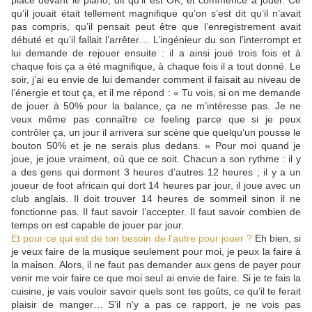
place devant le piano, dit qu’il est OK, et commence à jouer. Ce
qu’il jouait était tellement magnifique qu’on s’est dit qu’il n’avait
pas compris, qu’il pensait peut être que l’enregistrement avait
débuté et qu’il fallait l’arrêter… L’ingénieur du son l’interrompt et
lui demande de rejouer ensuite : il a ainsi joué trois fois et à
chaque fois ça a été magnifique, à chaque fois il a tout donné. Le
soir, j’ai eu envie de lui demander comment il faisait au niveau de
l’énergie et tout ça, et il me répond : « Tu vois, si on me demande
de jouer à 50% pour la balance, ça ne m’intéresse pas. Je ne
veux même pas connaître ce feeling parce que si je peux
contrôler ça, un jour il arrivera sur scène que quelqu’un pousse le
bouton 50% et je ne serais plus dedans. » Pour moi quand je
joue, je joue vraiment, où que ce soit. Chacun a son rythme : il y
a des gens qui dorment 3 heures d’autres 12 heures ; il y a un
joueur de foot africain qui dort 14 heures par jour, il joue avec un
club anglais. Il doit trouver 14 heures de sommeil sinon il ne
fonctionne pas. Il faut savoir l’accepter. Il faut savoir combien de
temps on est capable de jouer par jour.
Et pour ce qui est de ton besoin de l’autre pour jouer ?
Eh bien, si
je veux faire de la musique seulement pour moi, je peux la faire à
la maison. Alors, il ne faut pas demander aux gens de payer pour
venir me voir faire ce que moi seul ai envie de faire. Si je te fais la
cuisine, je vais vouloir savoir quels sont tes goûts, ce qu’il te ferait
plaisir de manger… S’il n’y a pas ce rapport, je ne vois pas