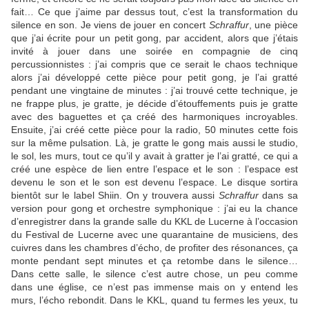
fait… Ce que j’aime par dessus tout, c’est la transformation du
silence en son. Je viens de jouer en concert
Schraffur
, une pièce
que j’ai écrite pour un petit gong, par accident, alors que j’étais
invité à jouer dans une soirée en compagnie de cinq
percussionnistes : j’ai compris que ce serait le chaos technique
alors j’ai développé cette pièce pour petit gong, je l’ai gratté
pendant une vingtaine de minutes : j’ai trouvé cette technique, je
ne frappe plus, je gratte, je décide d’étouffements puis je gratte
avec des baguettes et ça créé des harmoniques incroyables.
Ensuite, j’ai créé cette pièce pour la radio, 50 minutes cette fois
sur la même pulsation. Là, je gratte le gong mais aussi le studio,
le sol, les murs, tout ce qu’il y avait à gratter je l’ai gratté, ce qui a
créé une espèce de lien entre l’espace et le son : l’espace est
devenu le son et le son est devenu l’espace. Le disque sortira
bientôt sur le label Shiin. On y trouvera aussi
Schraffur
dans sa
version pour gong et orchestre symphonique : j’ai eu la chance
d’enregistrer dans la grande salle du KKL de Lucerne à l’occasion
du Festival de Lucerne avec une quarantaine de musiciens, des
cuivres dans les chambres d’écho, de profiter des résonances, ça
monte pendant sept minutes et ça retombe dans le silence…
Dans cette salle, le silence c’est autre chose, un peu comme
dans une église, ce n’est pas immense mais on y entend les
murs, l’écho rebondit. Dans le KKL, quand tu fermes les yeux, tu