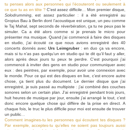
tu penses alors aux personnes qui l’écouteront ou seulement à
ce que tu as en tête ?
C’est assez difficile… Mon premier disque,
Solodrumming
, est assez particulier : il a été enregistré au
Gropius Bau à Berlin dont l’acoustique est unique, un peu comme
le Taj Mahal, sept seconds de réverbération, ça tu ne peux pas le
simuler. Ca a été alors comme si je prenais le micro pour
présenter ma musique. Quand j’ai commencé à faire des disques
en studio, j’ai écouté ce que nous avions enregistré des 40
concerts donnés avec
Urs Leimgruber
: en duo ça va encore,
mais si tu n’as pas quelqu’un en studio qui te dit qu’il faut y aller,
alors après deux jours tu peux te perdre. C’est pourquoi j’ai
commencé à inviter des gens en studio pour communiquer avec
eux : des peintres, par exemple, pour avoir une connexion avec
le monde. Pour ce qui est des disques en live, c’est encore autre
chose, ça tient plus du document. Le dernier disque que j’ai
enregistré, je suis passé au multipiste : j’ai combiné des couches
sonores selon un certain plan. J’ai enregistré pendant trois jours,
huit heures de musique par jour, ensuite j’ai arrangé le tout, c’est
donc encore quelque chose qui diffère de la prise en direct. A
chaque fois, le truc le plus difficile pour moi est ensuite de trouver
un public…
Comment imagines-tu les personnes qui écoutent tes disques ?
Par exemple, acceptes-tu qu’elles ne soient pas toujours aussi