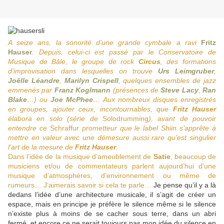
A seize ans, la sonorité d’une grande cymbale a ravi
Fritz
Hauser
. Depuis, celui-ci est passé par le Conservatoire de
Musique de Bâle, le groupe de rock
Circus
, des formations
d’improvisation dans lesquelles on trouve
Urs Leimgruber
,
Joëlle Léandre
,
Marilyn Crispell
, quelques ensembles de jazz
emmenés par
Franz Koglmann
(présences de
Steve Lacy
,
Ran
Blake
…) ou
Joe McPhee
… Aux nombreux disques enregistrés
en groupes, ajouter ceux, incontournables, que
Fritz Hauser
élabora en solo (série de
Solodrumming
), avant de pouvoir
entendre ce
Schraffur
prometteur que le label Shiin s’apprête à
mettre en valeur avec une démesure aussi rare qu’est singulier
l’art de la mesure de
Fritz Hauser
.
Dans l’idée de la musique d’ameublement de
Satie
, beaucoup de
musiciens et/ou de commentateurs parlent aujourd’hui d’une
musique d’atmosphères, d’environnement ou même de
rumeurs… J‘aimerais savoir si cela te parle…
Je pense qu’il y a là
dedans l’idée d’une architecture musicale, il s’agit de créer un
espace, mais en principe je préfère le silence même si le silence
n’existe plus à moins de se cacher sous terre, dans un abri
fermé, et encore ce ne serait toujours pas mon idée du silence en