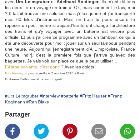
avec
Urs Leimgruber
et
Adelhard Roidinger
. Ils m’ont dit tous
les deux : « on voyage en train ». Ok, mais comment je fais, moi
? Il fallait trouver une solution mais j’étais jeune et j’ai transporté
mes 80 kilos d’instrument. Mais en train tu peux encore te
reposer un peu, même si aujourd’hui ils ont changé l’architecture
des trains et qu’y voyager avec un batterie est encore plus
difficile. Et puis j’ai créé ce programme avec un tambour, ce qui a
été une découverte pour moi : jouer sur un seul tambour pendant
une heure. Aujourd’hui [enregistrement d’A L’improviste, France
Culture, ndlr], c’est la première fois que j’arrive qu’avec des
baguettes. Je vais voir sur place ce que je peux utiliser…
L’étape suivante, c’est donc ?
Avec les doigts !
Fritz Hauser
, propos recueillis le 2 octobre 2010 à Paris.
Guillaume Belhomme © Le son du grisli
#Urs Leimgruber
#interview
#batterie
#Fritz Hauser
#Franz
Koglmann
#Ran Blake
Partager