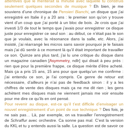
attentives que le mériterait la minutie avec laquelle tu construis
seulement quelques secondes de musique ?
Eh bien, je me
souviens d’une chronique de
Pensieri Bianchi
, un disque que j’ai
enregistré en Italie il y a 20 ans : le premier son qu’on y trouve
vient d’un coup que j’ai porté à un bloc de bois. Je crois que j’ai
investi 1/3 de tout le temps que j’avais pour enregistrer ce disque
juste pour enregistrer ce seul son : au début, ce n’était pas le son
que je voulais, avec la résonance dans la salle, etc. Alors, j’ai
insisté, j’ai réarrangé les micros sans savoir pourquoi je le faisais
mais j’ai dû sentir à ce moment là qu’il était important de travailler
ce son. Quinze ans plus tard, j’ai lu une critique du disque dans
un magazine canadien [
Asymmetry
, ndlr] qui disait à peu près :
rien que pour la première frappe, ce disque mérite d’être acheté.
Mais ça a pris 15 ans, 15 ans pour que quelqu’un me confirme :
j’ai entendu ce son, je l’ai compris. Ce genre de retour est
nécessaire, d’ailleurs je n’ai pas de feedback sinon : il y a les
chiffres de vente des disques mais ça ne me dit rien ; les gens
achètent mes disques mais ne viennent jamais me voir ensuite
pour me dire ce qu’ils en ont pensé.
Pour revenir au disque, est-ce qu‘il t’est difficile d’envisager un
nouvel enregistrement d’un point de vue technique ?
Des fois, je
ne sais pas… Là, par exemple, on va travailler l’enregistrement
de
Schraffur
avec orchestre. Ca sonne pas mal. C’est la version
du KKL et tu y entends aussi la salle. La question est de savoir ce