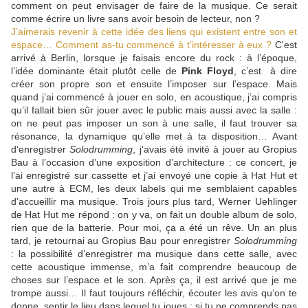
comment on peut envisager de faire de la musique. Ce serait
comme écrire un livre sans avoir besoin de lecteur, non ?
J’aimerais revenir à cette idée des liens qui existent entre son et
espace… Comment as-tu commencé à t’intéresser à eux ?
C'est
arrivé à Berlin, lorsque je faisais encore du rock : à l’époque,
l’idée dominante était plutôt celle de
Pink Floyd
, c’est à dire
créer son propre son et ensuite l’imposer sur l’espace. Mais
quand j’ai commencé à jouer en solo, en acoustique, j’ai compris
qu’il fallait bien sûr jouer avec le public mais aussi avec la salle :
on ne peut pas imposer un son à une salle, il faut trouver sa
résonance, la dynamique qu’elle met à ta disposition… Avant
d‘enregistrer
Solodrumming
, j’avais été invité à jouer au Gropius
Bau à l’occasion d’une exposition d’architecture : ce concert, je
l’ai enregistré sur cassette et j’ai envoyé une copie à Hat Hut et
une autre à ECM, les deux labels qui me semblaient capables
d’accueillir ma musique. Trois jours plus tard, Werner Uehlinger
de Hat Hut me répond : on y va, on fait un double album de solo,
rien que de la batterie. Pour moi, ça a été un rêve. Un an plus
tard, je retournai au Gropius Bau pour enregistrer
Solodrumming
: la possibilité d’enregistrer ma musique dans cette salle, avec
cette acoustique immense, m’a fait comprendre beaucoup de
choses sur l’espace et le son. Après ça, il est arrivé que je me
trompe aussi… Il faut toujours réfléchir, écouter les avis qu’on te
donne, sentir le lieu dans lequel tu joues : si tu ne comprends pas