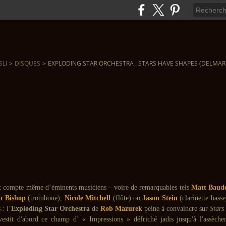
SLI
>
DISQUES
>
EXPLODING STAR ORCHESTRA : STARS HAVE SHAPES (DELMARK
 compte même d’éminents musiciens – voire de remarquables tels
Matt Baud
b Bishop
(trombone),
Nicole Mitchell
(flûte) ou
Jason Stein
(clarinette basse
 : l’
Exploding Star Orchestra
de
Rob Mazurek
peine à convaincre sur
Stars
vestit d'abord ce champ d’ « Impressions » défriché jadis jusqu'à l'assèc