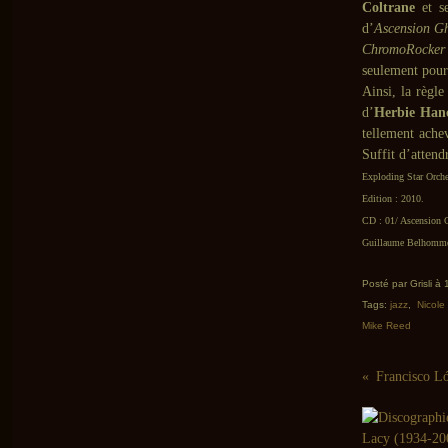
Coltrane
et se
d’
Ascension Gh
ChromoRocker
seulement pour 
Ainsi, la règle
d’
Herbie Han
tellement ache
Suffit d’attend
Exploding Star Orche
Edition : 2010.
CD : 01/ Ascension 
Guillaume Belhomme 
Posté par Grisli à
Tags:
jazz
,
Nicole 
Mike Reed
Francisco Ló