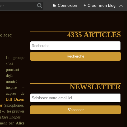
Connexion
+
Créer mon blog
4335 ARTICLES
, 2010)
Le groupe
s’est
pourtant
déjà
montré
NEWSLETTER
inspiré –
auprès de
Bill Dixon
er
(saxophones,
) –, les preuves
 Have Shapes
.
hement par
Alice