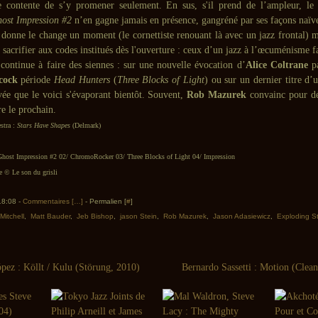
 contente de s’y promener seulement. En sus, s'il prend de l’ampleur, le
ost Impression #2
n’en gagne jamais en présence, gangréné par ses façons naïve
donne le change un moment (le cornettiste renouant là avec un jazz frontal)
sacrifier aux codes institués dès l'ouverture : ceux d’un jazz à l’œcuménisme fa
 continue à faire des siennes : sur une nouvelle évocation d’
Alice Coltrane
pa
cock
période
Head Hunters
(
Three Blocks of Light
) ou sur un dernier titre d
vée que le voici s'évaporant bientôt. Souvent,
Rob Mazurek
convainc pour dé
re le prochain.
stra :
Stars Have Shapes
(Delmark)
Ghost Impression #2 02/ ChromoRocker 03/ Three Blocks of Light 04/ Impression
© Le son du grisli
 18:08 -
Commentaires [
…
]
- Permalien [
#
]
Mitchell
,
Matt Bauder
,
Jeb Bishop
,
jason Stein
,
Rob Mazurek
,
Jason Adasiewicz
,
Exploding St
pez : Köllt / Kulu (Störung, 2010)
Bernardo Sassetti : Motion (Clea