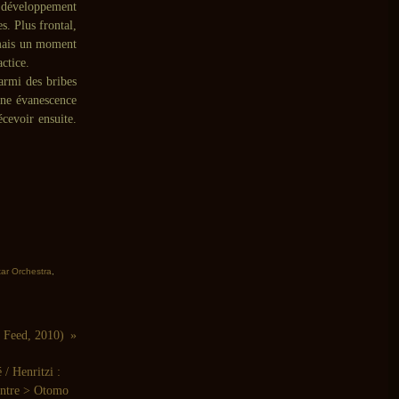
 développement
s. Plus frontal,
 mais un moment
ctice.
rmi des bribes
’une évanescence
cevoir ensuite.
ar Orchestra
,
n Feed, 2010)