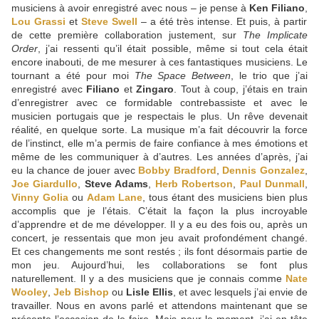
musiciens à avoir enregistré avec nous – je pense à
Ken Filiano
,
Lou Grassi
et
Steve Swell
– a été très intense. Et puis, à partir
de cette première collaboration justement, sur
The Implicate
Order
, j’ai ressenti qu’il était possible, même si tout cela était
encore inabouti, de me mesurer à ces fantastiques musiciens. Le
tournant a été pour moi
The Space Between
, le trio que j’ai
enregistré avec
Filiano
et
Zingaro
. Tout à coup, j’étais en train
d’enregistrer avec ce formidable contrebassiste et avec le
musicien portugais que je respectais le plus. Un rêve devenait
réalité, en quelque sorte. La musique m’a fait découvrir la force
de l’instinct, elle m’a permis de faire confiance à mes émotions et
même de les communiquer à d’autres. Les années d’après, j’ai
eu la chance de jouer avec
Bobby Bradford
,
Dennis Gonzalez
,
Joe Giardullo
,
Steve Adams
,
Herb Robertson
,
Paul Dunmall
,
Vinny Golia
ou
Adam Lane
, tous étant des musiciens bien plus
accomplis que je l’étais. C’était la façon la plus incroyable
d’apprendre et de me développer. Il y a eu des fois ou, après un
concert, je ressentais que mon jeu avait profondément changé.
Et ces changements me sont restés ; ils font désormais partie de
mon jeu. Aujourd’hui, les collaborations se font plus
naturellement. Il y a des musiciens que je connais comme
Nate
Wooley
,
Jeb Bishop
ou
Lisle Ellis
, et avec lesquels j’ai envie de
travailler. Nous en avons parlé et attendons maintenant que se