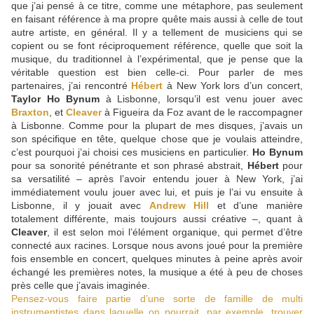
que j’ai pensé à ce titre, comme une métaphore, pas seulement
en faisant référence à ma propre quête mais aussi à celle de tout
autre artiste, en général. Il y a tellement de musiciens qui se
copient ou se font réciproquement référence, quelle que soit la
musique, du traditionnel à l’expérimental, que je pense que la
véritable question est bien celle-ci. Pour parler de mes
partenaires, j’ai rencontré
Hébert
à New York lors d’un concert,
Taylor Ho Bynum
à Lisbonne, lorsqu’il est venu jouer avec
Braxton
, et
Cleaver
à Figueira da Foz avant de le raccompagner
à Lisbonne. Comme pour la plupart de mes disques, j’avais un
son spécifique en tête, quelque chose que je voulais atteindre,
c’est pourquoi j’ai choisi ces musiciens en particulier.
Ho Bynum
pour sa sonorité pénétrante et son phrasé abstrait,
Hébert
pour
sa versatilité – après l’avoir entendu jouer à New York, j’ai
immédiatement voulu jouer avec lui, et puis je l’ai vu ensuite à
Lisbonne, il y jouait avec
Andrew Hill
et d’une manière
totalement différente, mais toujours aussi créative –, quant à
Cleaver
, il est selon moi l’élément organique, qui permet d’être
connecté aux racines. Lorsque nous avons joué pour la première
fois ensemble en concert, quelques minutes à peine après avoir
échangé les premières notes, la musique a été à peu de choses
près celle que j’avais imaginée.
Pensez-vous faire partie d’une sorte de famille de multi
instrumentistes dans laquelle on pourrait, par exemple, trouver