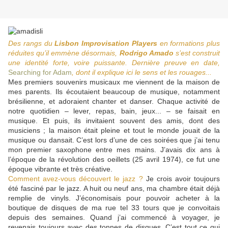
Des rangs du
Lisbon Improvisation Players
en formations plus
réduites qu’il emmène désormais,
Rodrigo Amado
s’est construit
une identité forte, voire puissante. Dernière preuve en date,
Searching for Adam
, dont il explique ici le sens et les rouages...
Mes premiers souvenirs musicaux me viennent de la maison de
mes parents. Ils écoutaient beaucoup de musique, notamment
brésilienne, et adoraient chanter et danser. Chaque activité de
notre quotidien – lever, repas, bain, jeux... – se faisait en
musique. Et puis, ils invitaient souvent des amis, dont des
musiciens ; la maison était pleine et tout le monde jouait de la
musique ou dansait. C’est lors d’une de ces soirées que j’ai tenu
mon premier saxophone entre mes mains. J’avais dix ans à
l’époque de la révolution des oeillets (25 avril 1974), ce fut une
époque vibrante et très créative.
Comment avez-vous découvert le jazz ?
Je crois avoir toujours
été fasciné par le jazz. A huit ou neuf ans, ma chambre était déjà
remplie de vinyls. J’économisais pour pouvoir acheter à la
boutique de disques de ma rue tel 33 tours que je convoitais
depuis des semaines. Quand j’ai commencé à voyager, je
revenais toujours avec des tonnes de disques. C’est tout ce qui