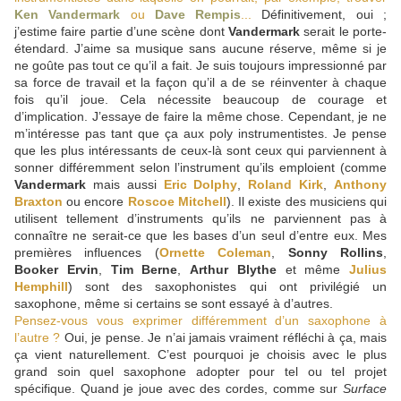
Ken Vandermark
ou
Dave Rempis
...
Définitivement, oui ;
j’estime faire partie d’une scène dont
Vandermark
serait le porte-
étendard. J’aime sa musique sans aucune réserve, même si je
ne goûte pas tout ce qu’il a fait. Je suis toujours impressionné par
sa force de travail et la façon qu’il a de se réinventer à chaque
fois qu’il joue. Cela nécessite beaucoup de courage et
d’implication. J’essaye de faire la même chose. Cependant, je ne
m’intéresse pas tant que ça aux poly instrumentistes. Je pense
que les plus intéressants de ceux-là sont ceux qui parviennent à
sonner différemment selon l’instrument qu’ils emploient (comme
Vandermark
mais aussi
Eric Dolphy
,
Roland Kirk
,
Anthony
Braxton
ou encore
Roscoe Mitchell
). Il existe des musiciens qui
utilisent tellement d’instruments qu’ils ne parviennent pas à
connaître ne serait-ce que les bases d’un seul d’entre eux. Mes
premières influences (
Ornette Coleman
,
Sonny Rollins
,
Booker Ervin
,
Tim Berne
,
Arthur Blythe
et même
Julius
Hemphill
) sont des saxophonistes qui ont privilégié un
saxophone, même si certains se sont essayé à d’autres.
Pensez-vous vous exprimer différemment d’un saxophone à
l’autre ?
Oui, je pense. Je n’ai jamais vraiment réfléchi à ça, mais
ça vient naturellement. C’est pourquoi je choisis avec le plus
grand soin quel saxophone adopter pour tel ou tel projet
spécifique. Quand je joue avec des cordes, comme sur
Surface