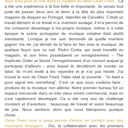
Vous avez joué un rôle dans la création du label Clean Feed...
Ca
a été une expérience à la fois belle et importante. Je venais tout
juste de passer deux ans et demi à la tête du plus important
magasin de disques au Portugal, Valentim de Carvalho. C’était un
travail dément et ce break m’a vraiment soulagé, il m’a permis de
me consacrer davantage à ma propre musique, même si à cette
époque la scène portugaise de musique créative était plutôt
inexistante. Lorsque je me suis demandé de quelle manière
gagner ma vie, j’ai décidé de le faire en lien avec la musique, de
quelque façon que ce soit. Pedro Costa, qui avait travaillé au
magasin, et son frère possédaient un enregistrement –
The
Implicate Order at Seixal
, l’enregistrement d’un concert auquel je
participais d’ailleurs – pour lequel ils décidèrent de monter un
label. Ils m’ont invité à les rejoindre et je n’ai pas hésité. J’ai
trouvé le nom de Clean Feed, l’idée était la suivante : “to feed a
pure signal into something”. C’est ce que nous voulions faire :
produire de la musique non altérée. Notre premier bureau fut un
espace minuscule dans un très vieux centre commercial, mais on
s’est rapidement développé. Ca a été cinq ans de challenge
constant et d’aventure ; beaucoup de travail et aussi beaucoup
de joie. Nous sentions alors que nous fabriquions quelque
chose...
Clean Feed vous a aussi permis d’entrer en contact avec des
musiciens étrangers...
Oui, la collaboration avec les premiers