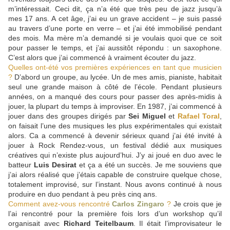
m’intéressait. Ceci dit, ça n’a été que très peu de jazz jusqu’à
mes 17 ans. A cet âge, j’ai eu un grave accident – je suis passé
au travers d’une porte en verre – et j’ai été immobilisé pendant
des mois. Ma mère m’a demandé si je voulais quoi que ce soit
pour passer le temps, et j’ai aussitôt répondu : un saxophone.
C’est alors que j’ai commencé à vraiment écouter du jazz.
Quelles ont-été vos premières expériences en tant que musicien
?
D’abord un groupe, au lycée. Un de mes amis, pianiste, habitait
seul une grande maison à côté de l’école. Pendant plusieurs
années, on a manqué des cours pour passer des après-midis à
jouer, la plupart du temps à improviser. En 1987, j’ai commencé à
jouer dans des groupes dirigés par
Sei Miguel
et
Rafael Toral
,
on faisait l’une des musiques les plus expérimentales qui existait
alors. Ca a commencé à devenir sérieux quand j’ai été invité à
jouer à Rock Rendez-vous, un festival dédié aux musiques
créatives qui n’existe plus aujourd’hui. J’y ai joué en duo avec le
batteur
Luis Desirat
et ça a été un succès. Je me souviens que
j’ai alors réalisé que j’étais capable de construire quelque chose,
totalement improvisé, sur l’instant. Nous avons continué à nous
produire en duo pendant à peu près cinq ans.
Comment avez-vous rencontré
Carlos Zingaro
?
Je crois que je
l’ai rencontré pour la première fois lors d’un workshop qu’il
organisait avec
Richard Teitelbaum
. Il était l’improvisateur le