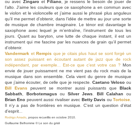
ou avec
Zingaro
et
Filiano
, je ressens le besoin de jouer de
l’alto. J’aime les couleurs que ce saxophone a en commun avec
le violon et le violoncelle et j’aime aussi le phrasé plus anguleux
qu’il me permet d’obtenir, dans l’idée de mettre au jour une sorte
de musique de chambre imaginaire. Le ténor est davantage le
saxophone avec lequel je m’entraîne, l’instrument de tous les
jours. Quant au baryton, une lutte de chaque instant, il est un
instrument qui me fascine par les nuances de grain qu’il permet
d’obtenir.
Vandermark
et
Rempis
que je citais plus haut se sont forgé un
son assez puissant en écoutant autant de jazz que de rock
indépendant, par exemple... Est-ce que c’est votre cas ?
Mon
envie de jouer puissament ne me vient pas du rock mais de la
musique dans son ensemble. Cela vient du genre de musique
que j’aime écouter, de celle que je respecte.
Caetano Veloso
ou
Bill Evans
peuvent se montrer aussi puissants que
Black
Sabbath
,
Borbotemagus
ou
Silver Jews
.
Bill Calahan
ou
Brian Eno
peuvent aussi rivaliser avec
Betty Davis
ou
Tortoise
.
Il n’y a pas de frontières en musique. C’est un question d’état
d’esprit...
Rodrigo Amado
, propos recueillis en octobre 2010.
Guillaume Belhomme © Le son du grisli