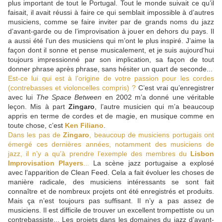
plus important de tout le Portugal. Tout le monde suivait ce qu’il
faisait, il avait réussi à faire ce qui semblait impossible à d’autres
musiciens, comme se faire inviter par de grands noms du jazz
d’avant-garde ou de l’improvisation à jouer en dehors du pays. Il
a aussi été l’un des musiciens qui m’ont le plus inspiré. J’aime la
façon dont il sonne et pense musicalement, et je suis aujourd’hui
toujours impressionné par son implication, sa façon de tout
donner phrase après phrase, sans hésiter un quart de seconde...
Est-ce lui qui est à l’origine de votre passion pour les cordes
(contrebasses et violoncelles compris) ?
C’est vrai qu’enregistrer
avec lui
The Space Between
en 2002 m’a donné une véritable
leçon. Mis à part
Zingaro
, l’autre musicien qui m’a beaucoup
appris en terme de cordes et de magie, en musique comme en
toute chose, c’est
Ken Filiano
.
Dans les pas de
Zingaro
, beaucoup de musiciens portugais ont
émergé ces dernières années, notamment des musiciens de
jazz, il n’y a qu’à prendre l’exemple des membres du
Lisbon
Improvisation Players
...
La scène jazz portugaise a explosé
avec l’apparition de Clean Feed. Cela a fait évoluer les choses de
manière radicale, des musiciens intéressants se sont fait
connaître et de nombreux projets ont été enregistrés et produits.
Mais ça n’est toujours pas suffisant. Il n’y a pas assez de
musiciens. Il est difficile de trouver un excellent trompettiste ou un
contrebassiste... Les projets dans les domaines du jazz d’avant-