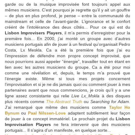
garde ou de la musique improvisée font toujours appel aux
mêmes musiciens. C’est pourquoi je regrette qu’il y ait un gouffre
– de plus en plus profond, je pense – entre la communauté du
mainstream et celle de l’avant-garde. L’ignorance et le confort
créént de l’intolérance des deux côtés... Pour ce qui est du
Lisbon Improvisers Players
, il m’a permis d’enregistrer pour la
première fois... En 2000, j’ai monté un groupe avec d’autres
musiciens portugais afin de jouer à un festival qu’organisait Pedro
Costa, Lx Meskla. Ca a été la première fois que j’ai eu
l’impression de défendre mon propre concept improvisé, que
nous pourrions aussi appeler “énergie”, travailler tout en étant en
lien avec les autres musiciens du groupe. Ca a été pour moi
comme une révélation et, depuis, le temps m’a prouvé que
l’énergie existe. Même si tous mes projets concernent
l’improvisation et si je ne dis jamais quoi ou comment jouer à mes
partenaires avant que nous commencions, je crois qu’il y a une
ligne assez consistante qui relie
Live Lx_Mskla
à des disques
plus récents comme
The Abstract Truth
ou
Searching for Adam
.
J’ai remarqué que même des musiciens comme
Taylor Ho
Bynum
ou
Paal Nilssen-Love
adaptent subtilement leur façon
de jouer à ce concept immatériel. Le prochain projet du
Lisbon
Improvisation Players
ne fera intervenir que des musiciens
portugais... Il s’agira d’un manifeste, en quelque sorte...