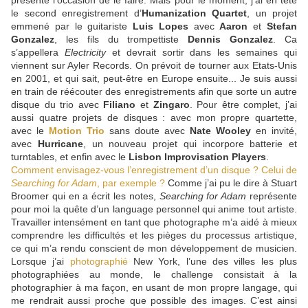
présente l’occasion de le faire. Mais pour le moment, j’ai en tête
le second enregistrement d’
Humanization Quartet
, un projet
emmené par le guitariste
Luis Lopes
avec
Aaron
et
Stefan
Gonzalez
, les fils du trompettiste
Dennis Gonzalez
. Ca
s’appellera
Electricity
et devrait sortir dans les semaines qui
viennent sur Ayler Records. On prévoit de tourner aux Etats-Unis
en 2001, et qui sait, peut-être en Europe ensuite... Je suis aussi
en train de réécouter des enregistrements afin que sorte un autre
disque du trio avec
Filiano
et
Zingaro
. Pour être complet, j’ai
aussi quatre projets de disques : avec mon propre quartette,
avec le
Motion Trio
sans doute avec
Nate Wooley
en invité,
avec
Hurricane
, un nouveau projet qui incorpore batterie et
turntables, et enfin avec le
Lisbon Improvisation Players
.
Comment envisagez-vous l’enregistrement d’un disque ? Celui de
Searching for Adam
, par exemple ?
Comme j’ai pu le dire à Stuart
Broomer qui en a écrit les notes,
Searching for Adam
représente
pour moi la quête d’un language personnel qui anime tout artiste.
Travailler intensément en tant que photographe m’a aidé à mieux
comprendre les difficultés et les pièges du processus artistique,
ce qui m’a rendu conscient de mon développement de musicien.
Lorsque j’ai
photographié
New York, l’une des villes les plus
photographiées au monde, le challenge consistait à la
photographier à ma façon, en usant de mon propre langage, qui
me rendrait aussi proche que possible des images. C’est ainsi