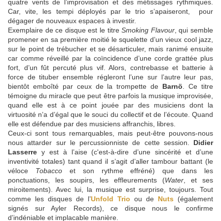
quatre vents de l’improvisation et des métissages rythmiques.
Car, vite, les tempi déployés par le trio s’apaiseront, pour
dégager de nouveaux espaces à investir.
Exemplaire de ce disque est le titre
Smoking Flavour
, qui semble
promener en sa première moitié le squelette d’un vieux cool jazz,
sur le point de trébucher et se désarticuler, mais ranimé ensuite
car comme réveillé par la coïncidence d’une corde grattée plus
fort, d’un fût percuté plus vif. Alors, contrebasse et batterie à
force de tituber ensemble régleront l’une sur l’autre leur pas,
bientôt emboîté par ceux de la trompette de
Barnö
. Ce titre
témoigne du miracle que peut être parfois la musique improvisée,
quand elle est à ce point jouée par des musiciens dont la
virtuosité n’a d’égal que le souci du collectif et de l’écoute. Quand
elle est défendue par des musiciens affranchis, libres.
Ceux-ci sont tous remarquables, mais peut-être pouvons-nous
nous attarder sur le percussionniste de cette session.
Didier
Lasserre
y est à l’aise (c'est-à-dire d’une sincérité et d’une
inventivité totales) tant quand il s’agit d’aller tambour battant (le
véloce
Tobacco
et son rythme effréné) que dans les
ponctuations, les soupirs, les effleurements (
Water
, et ses
miroitements). Avec lui, la musique est surprise, toujours. Tout
comme les disques de l’
Unfold Trio
ou de
Nuts
(également
signés sur Ayler Records), ce disque nous le confirme
d’indéniable et implacable manière.