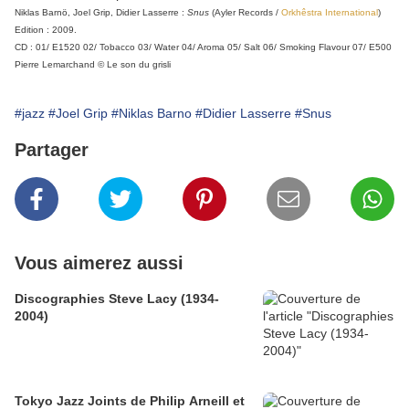
Niklas Barnö, Joel Grip, Didier Lasserre :
Snus
(Ayler Records /
Orkhêstra International
)
Edition : 2009.
CD : 01/ E1520 02/ Tobacco 03/ Water 04/ Aroma 05/ Salt 06/ Smoking Flavour 07/ E500
Pierre Lemarchand © Le son du grisli
#jazz
#Joel Grip
#Niklas Barno
#Didier Lasserre
#Snus
Partager
Vous aimerez aussi
Discographies Steve Lacy (1934-
2004)
Tokyo Jazz Joints de Philip Arneill et