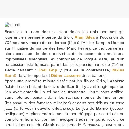
Snus
est le nom dont se sont dotés les trois hommes qui
jouèrent en première partie du trio d’
Alan Silva
à l’occasion du
70ème anniversaire de ce dernier (fêté à l’Atelier Tampon Ramier
sur l’initiative du maître des lieux Marc Fèvre). Le trio convié est
alors constitué de deux activistes de la scène des musiques
improvisées suédoises, et complices de longue date, et d’un
percussionniste français parmi les plus passionnants de 21ème
siècle naissant :
Joel Grip
y joue de la contrebasse,
Niklas
Barnö
de la trompette et
Didier Lasserre
de la batterie.
Après une première minute tissée par les fils de
Grip
,
Lasserre
éclate le son brillant du cuivre de
Barnö
. Il y avait longtemps que
l’on avait entendu un tel son de trompette : brut, sans artifice,
sans retenue, puisant dans les racines mêmes de l’instrument
(les assauts des fanfares militaires) et dans ses débuts en terre
jazz (la ferveur nouvelle orléanaise). Le jeu de
Barnö
(joyeux,
belliqueux) et plus généralement le son dégagé par ce trio d’une
complicité hors du commun évoquent aussi le punk rock ; ce
serait alors celui du
Clash
de la période
Sandinista
, ouvert aux