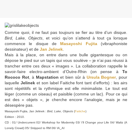
Comme quoi, il ne faut pas toujours se fier au titre d’un disque.
Bird, Lake, Objects
, et voici qu’on s’attend à tout ça lorsque
commence le disque de
Masayoshi Fujita
(vibraphoniste
dessinateur) et de
Jan Jelinek
.
Mais à la place, on entre dans une bulle gigantesque ou on
dépose le pied sur un tapis qui vous soulève – je n’ai pas réussi à
trancher entre ces deux « images ». La collaboration rappelle le
savoir-faire electro-ambient d’Outre-Rhin (on pense à
To
Rococo Rot
, à
Mapstation
et bien sûr à
Ursula Bogner
, pour
laquelle
Jelinek
et son label Faitiche font tant d’efforts) : les airs
sont répétitifs et la rythmique est elle minimaliste. Le tout est
léger (comme un oiseau) et paisible (comme un lac). Pour ce qui
est des « objets », je cherche encore l’analogie, mais je ne
désespère pas.
Masayoshi Fujita, Jan Jelinek :
Bird, Lake, Objects
(
Faitiche
)
Edition : 2010.
CD : 01/ Undercurrent 02/ Workshop for Modernity 03/ I’ll Change your Life 04/ Waltz (A
Lonely Crowd) 05/ Stripped to RM 06/ IA_AI