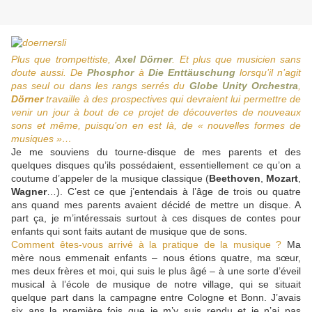
Plus que trompettiste,
Axel Dörner
. Et plus que musicien sans
doute aussi. De
Phosphor
à
Die Enttäuschung
lorsqu’il n’agit
pas seul ou dans les rangs serrés du
Globe Unity Orchestra
,
Dörner
travaille à des prospectives qui devraient lui permettre de
venir un jour à bout de ce projet de découvertes de nouveaux
sons et même, puisqu’on en est là, de « nouvelles formes de
musiques »…
Je me souviens du tourne-disque de mes parents et des
quelques disques qu’ils possédaient, essentiellement ce qu’on a
coutume d’appeler de la musique classique (
Beethoven
,
Mozart
,
Wagner
…). C’est ce que j’entendais à l’âge de trois ou quatre
ans quand mes parents avaient décidé de mettre un disque. A
part ça, je m’intéressais surtout à ces disques de contes pour
enfants qui sont faits autant de musique que de sons.
Comment êtes-vous arrivé à la pratique de la musique ?
Ma
mère nous emmenait enfants – nous étions quatre, ma sœur,
mes deux frères et moi, qui suis le plus âgé – à une sorte d’éveil
musical à l’école de musique de notre village, qui se situait
quelque part dans la campagne entre Cologne et Bonn. J’avais
six ans la première fois que je m’y suis rendu et je n’ai pas