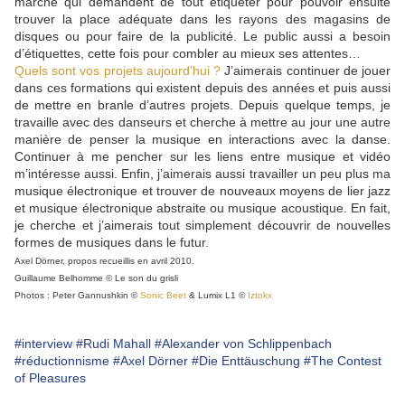
marché qui demandent de tout étiqueter pour pouvoir ensuite
trouver la place adéquate dans les rayons des magasins de
disques ou pour faire de la publicité. Le public aussi a besoin
d’étiquettes, cette fois pour combler au mieux ses attentes…
Quels sont vos projets aujourd’hui ?
J’aimerais continuer de jouer
dans ces formations qui existent depuis des années et puis aussi
de mettre en branle d’autres projets. Depuis quelque temps, je
travaille avec des danseurs et cherche à mettre au jour une autre
manière de penser la musique en interactions avec la danse.
Continuer à me pencher sur les liens entre musique et vidéo
m’intéresse aussi. Enfin, j’aimerais aussi travailler un peu plus ma
musique électronique et trouver de nouveaux moyens de lier jazz
et musique électronique abstraite ou musique acoustique. En fait,
je cherche et j’aimerais tout simplement découvrir de nouvelles
formes de musiques dans le futur.
Axel Dörner, propos recueillis en avril 2010.
Guillaume Belhomme © Le son du grisli
Photos : Peter Gannushkin ©
Sonic Beet
&
Lumix L1 ©
Iztokx
#interview
#Rudi Mahall
#Alexander von Schlippenbach
#réductionnisme
#Axel Dörner
#Die Enttäuschung
#The Contest
of Pleasures