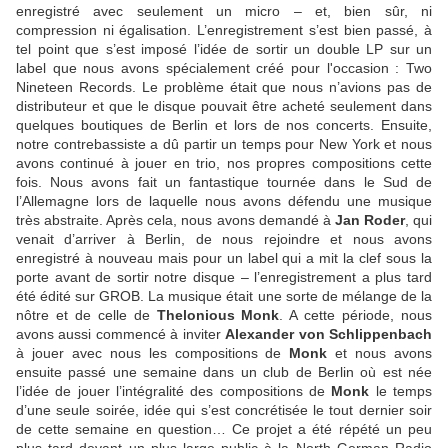
enregistré avec seulement un micro – et, bien sûr, ni
compression ni égalisation. L’enregistrement s’est bien passé, à
tel point que s’est imposé l’idée de sortir un double LP sur un
label que nous avons spécialement créé pour l'occasion : Two
Nineteen Records. Le problème était que nous n’avions pas de
distributeur et que le disque pouvait être acheté seulement dans
quelques boutiques de Berlin et lors de nos concerts. Ensuite,
notre contrebassiste a dû partir un temps pour New York et nous
avons continué à jouer en trio, nos propres compositions cette
fois. Nous avons fait un fantastique tournée dans le Sud de
l’Allemagne lors de laquelle nous avons défendu une musique
très abstraite. Après cela, nous avons demandé à
Jan Roder
, qui
venait d’arriver à Berlin, de nous rejoindre et nous avons
enregistré à nouveau mais pour un label qui a mit la clef sous la
porte avant de sortir notre disque – l’enregistrement a plus tard
été édité sur GROB. La musique était une sorte de mélange de la
nôtre et de celle de
Thelonious Monk
. A cette période, nous
avons aussi commencé à inviter
Alexander von Schlippenbach
à jouer avec nous les compositions de
Monk
et nous avons
ensuite passé une semaine dans un club de Berlin où est née
l’idée de jouer l’intégralité des compositions de
Monk
le temps
d’une seule soirée, idée qui s’est concrétisée le tout dernier soir
de cette semaine en question… Ce projet a été répété un peu