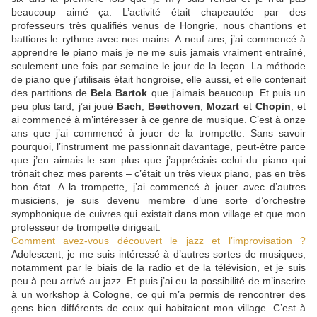
beaucoup aimé ça. L’activité était chapeautée par des
professeurs très qualifiés venus de Hongrie, nous chantions et
battions le rythme avec nos mains. A neuf ans, j’ai commencé à
apprendre le piano mais je ne me suis jamais vraiment entraîné,
seulement une fois par semaine le jour de la leçon. La méthode
de piano que j’utilisais était hongroise, elle aussi, et elle contenait
des partitions de
Bela Bartok
que j’aimais beaucoup. Et puis un
peu plus tard, j’ai joué
Bach
,
Beethoven
,
Mozart
et
Chopin
, et
ai commencé à m’intéresser à ce genre de musique. C’est à onze
ans que j’ai commencé à jouer de la trompette. Sans savoir
pourquoi, l’instrument me passionnait davantage, peut-être parce
que j’en aimais le son plus que j’appréciais celui du piano qui
trônait chez mes parents – c’était un très vieux piano, pas en très
bon état. A la trompette, j’ai commencé à jouer avec d’autres
musiciens, je suis devenu membre d’une sorte d’orchestre
symphonique de cuivres qui existait dans mon village et que mon
professeur de trompette dirigeait.
Comment avez-vous découvert le jazz et l’improvisation ?
Adolescent, je me suis intéressé à d’autres sortes de musiques,
notamment par le biais de la radio et de la télévision, et je suis
peu à peu arrivé au jazz. Et puis j’ai eu la possibilité de m’inscrire
à un workshop à Cologne, ce qui m’a permis de rencontrer des
gens bien différents de ceux qui habitaient mon village. C’est à