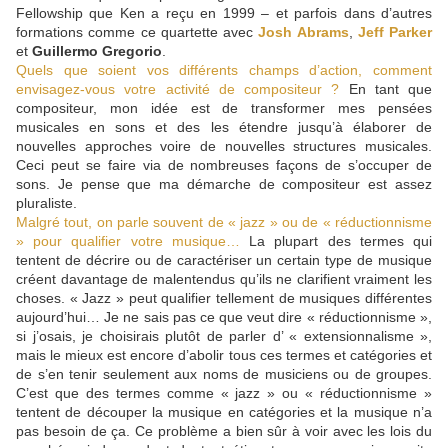
Fellowship que Ken a reçu en 1999 – et parfois dans d’autres
formations comme ce quartette avec
Josh Abrams
,
Jeff Parker
et
Guillermo Gregorio
.
Quels que soient vos différents champs d’action, comment
envisagez-vous votre activité de compositeur ?
En tant que
compositeur, mon idée est de transformer mes pensées
musicales en sons et des les étendre jusqu’à élaborer de
nouvelles approches voire de nouvelles structures musicales.
Ceci peut se faire via de nombreuses façons de s’occuper de
sons. Je pense que ma démarche de compositeur est assez
pluraliste.
Malgré tout, on parle souvent de « jazz » ou de « réductionnisme
» pour qualifier votre musique…
La plupart des termes qui
tentent de décrire ou de caractériser un certain type de musique
créent davantage de malentendus qu’ils ne clarifient vraiment les
choses. « Jazz » peut qualifier tellement de musiques différentes
aujourd’hui… Je ne sais pas ce que veut dire « réductionnisme »,
si j’osais, je choisirais plutôt de parler d’ « extensionnalisme »,
mais le mieux est encore d’abolir tous ces termes et catégories et
de s’en tenir seulement aux noms de musiciens ou de groupes.
C’est que des termes comme « jazz » ou « réductionnisme »
tentent de découper la musique en catégories et la musique n’a
pas besoin de ça. Ce problème a bien sûr à voir avec les lois du