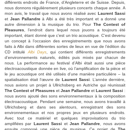
différents endroits de France, d’Angleterre et de Suisse. Depuis,
nous donnons régulièrement plusieurs concerts chaque année. A
mon avis, le travail que nous avons réalisé avec
Laurent Sassi
et
Jean Pallandre
à Albi a été très important et a donné une
autre dimension à la musique du trio. Pour
The Contest of
Pleasures
, l’endroit dans lequel nous jouons a toujours été
important, étant donné que c’est un trio acoustique. C’est devenu
un concept à l’occasion des enregistrements que nous avons
faits à Albi dans différentes sortes de lieux en vue de l’édition du
CD intitulé
Albi Days
, qui contient différents enregistrements
d’environnements naturels, édités puis mixés par chacun de
nous. La performance au festival d’Albi était aussi une pièce
électroacoustique donnée en live, où l’amplification de la pièce et
le jeu acoustique ont été utilisés d’une manière particulière – la
spatialisation était l’œuvre de
Laurent Sassi
. L’année dernière,
nous avions un projet à Ullrichsberg en Autriche qui réunissait
The Contest of Pleasures
et
Jean Pallandre
et
Laurent Sassi
:
nous avons ajouté des sons environnementaux à la composition
électroacoustique. Pendant une semaine, nous avons travaillé à
Ullrichsberg et dans ses alentours, enregistrant des sons
environnementaux et nos propres jeux en plusieurs endroits.
Avec tout ce matériel et quelques improvisations du trio
amplifiées par
Laurent Sassi
et
Jean Pallandre
, nous avons
ensuite composé une pièce de musique. Ce projet de
The