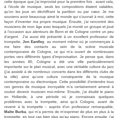
cette époque que j’ai improvisé pour la première fois : avant cela,
à l’école de musique, seuls les compositions étaient valables,
qu’on les joue en déchiffrant la partition ou par cœur. Je me
souviens avoir beaucoup aimé le monde qui s’ouvrait à moi, cette
façon d’inventer ma propre musique. Ensuite, j’ai rencontré des
musiciens de mon âge avec lesquels j’ai monté un groupe et joué
à l’occasion aux alentours de Bonn et de Cologne contre un peu
d’argent. J’ai aussi été présenté à un excellent professeur de
trompette,
Jon Eardley
, au moment même où je commençais à
me faire des contacts au sein de la scène musicale
contemporaine de Cologne, ce qui m’a ouvert de nombreuses
portes vers différents types d’improvisation. Je pense que, dans
les années 80, Cologne a été une ville particulièrement
importante sur le plan musical, avec une véritable culture du jazz
(j’ai assisté à de nombreux concerts dans les différents clubs de
la ville) ainsi qu’une culture conséquente de la musique
contemporaine ou électronique. Cette possibilité d’entendre tous
ces genres de musique incroyable m’a certainement amené à
vouloir devenir musicien moi-même. Ensuite, j’ai étudié le piano
en Hollande, à une période où je connaissais quelques
problèmes avec la trompette, ainsi qu’à Cologne, avant de
revenir à la trompette – auprès d’un professeur remarquable,
Malte Burba
, qui m’a permis de m'exprimer de plus en plus à la
trompette, en tout cas bien plus qu’au piano. Encore ensuite, j’ai