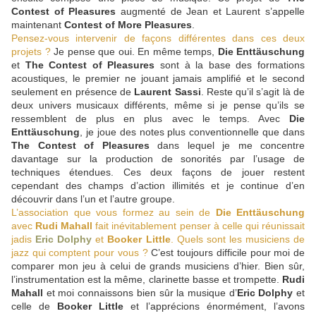
Contest of Pleasures
augmenté de Jean et Laurent s’appelle
maintenant
Contest of More Pleasures
.
Pensez-vous intervenir de façons différentes dans ces deux
projets ?
Je pense que oui. En même temps,
Die Enttäuschung
et
The Contest of Pleasures
sont à la base des formations
acoustiques, le premier ne jouant jamais amplifié et le second
seulement en présence de
Laurent Sassi
. Reste qu’il s’agit là de
deux univers musicaux différents, même si je pense qu’ils se
ressemblent de plus en plus avec le temps. Avec
Die
Enttäuschung
, je joue des notes plus conventionnelle que dans
The Contest of Pleasures
dans lequel je me concentre
davantage sur la production de sonorités par l’usage de
techniques étendues. Ces deux façons de jouer restent
cependant des champs d’action illimités et je continue d’en
découvrir dans l’un et l’autre groupe.
L’association que vous formez au sein de
Die Enttäuschung
avec
Rudi Mahall
fait inévitablement penser à celle qui réunissait
jadis
Eric Dolphy
et
Booker Little
. Quels sont les musiciens de
jazz qui comptent pour vous ?
C’est toujours difficile pour moi de
comparer mon jeu à celui de grands musiciens d’hier. Bien sûr,
l’instrumentation est la même, clarinette basse et trompette.
Rudi
Mahall
et moi connaissons bien sûr la musique d’
Eric Dolphy
et
celle de
Booker Little
et l’apprécions énormément, l’avons