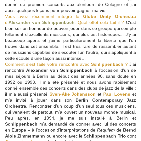
donné de premiers concerts aux alentours de Cologne et j’ai
aussi quelques leçons pour pouvoir gagner ma vie.
Vous avez récemment intégré le
Globe Unity Orchestra
d’
Alexander von Schlippenbach
. Quel effet cela fait-il ?
C’est
bien sûr un honneur de pouvoir jouer dans ce groupe qui compte
tellement d’excellents musiciens, qui plus est historiques... J’y ai
beaucoup appris et j’aime particulièrement la liberté que l’on
trouve dans cet ensemble. Il est très rare de rassembler autant
de musiciens capables de s’écouter l’un l’autre, qui s’appliquent à
cette écoute d’une façon aussi intense…
Comment s’est faite votre rencontre avec
Schlippenbach
?
J’ai
rencontré
Alexander von Schlippenbach
à l’occasion d’un de
mes séjours à Berlin au début des années 90, sans doute en
1992 ou 1993. Il m’a été présenté et nous avons rapidement
donné ensemble des concerts dans des clubs de jazz de la ville ;
il m’a aussi présenté
Sven-Åke Johansson
et
Paul Lovens
et
m’a invité à jouer dans son
Berlin Contemporary Jazz
Orchestra
. Rencontrer d’un coup d’un seul tous ces musiciens,
qui venaient de partout, m’a ouvert un nouveau monde musical.
Peu après, en 1994, je me suis installé à Berlin et
Schlippenbach
m’a demandé de donner avec lui des concerts
en Europe – à l’occasion d’interprétations de
Requiem
de
Bernd
Alois Zimmermann
ou encore avec le
Schlippenbach Trio
dont