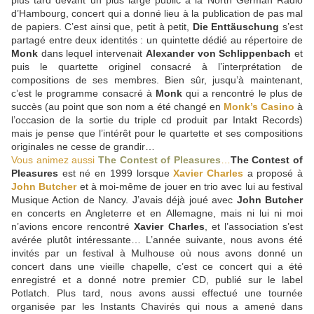
plus tard devant un plus large public à la North German Radio
d’Hambourg, concert qui a donné lieu à la publication de pas mal
de papiers. C’est ainsi que, petit à petit,
Die Enttäuschung
s’est
partagé entre deux identités : un quintette dédié au répertoire de
Monk
dans lequel intervenait
Alexander von Schlippenbach
et
puis le quartette originel consacré à l’interprétation de
compositions de ses membres. Bien sûr, jusqu’à maintenant,
c’est le programme consacré à
Monk
qui a rencontré le plus de
succès (au point que son nom a été changé en
Monk’s Casino
à
l’occasion de la sortie du triple cd produit par Intakt Records)
mais je pense que l’intérêt pour le quartette et ses compositions
originales ne cesse de grandir…
Vous animez aussi
The Contest of Pleasures
…
The Contest of
Pleasures
est né en 1999 lorsque
Xavier Charles
a proposé à
John Butcher
et à moi-même de jouer en trio avec lui au festival
Musique Action de Nancy. J’avais déjà joué avec
John Butcher
en concerts en Angleterre et en Allemagne, mais ni lui ni moi
n’avions encore rencontré
Xavier Charles
, et l’association s’est
avérée plutôt intéressante… L’année suivante, nous avons été
invités par un festival à Mulhouse où nous avons donné un
concert dans une vieille chapelle, c’est ce concert qui a été
enregistré et a donné notre premier CD, publié sur le label
Potlatch. Plus tard, nous avons aussi effectué une tournée
organisée par les Instants Chavirés qui nous a amené dans