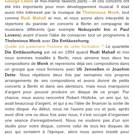
George Lewis
et moi-même faisions parti) – et ces concerts ont
été très importants pour mon développement musical. Il était
aussi très intéressé par la musique de
Thelonious Monk
, tout
comme
Rudi Mahall
et moi, et nous avons alors interprété le
répertoire du pianiste en concerts à Berlin en compagnie de
musiciens différents (par exemple
Nobuyoshi Ino
et
Paul
Lovens
) avant d’avoir l’idée de consacrer tout un programme à
Thelonious Monk
avec
Die Enttäuschung
.
Quelle est justement l’histoire de cette formation ?
Le quartette
Die Enttäuschung
est né en 1994 quand
Rudi Mahall
et moi
nous sommes installés à Berlin, nous aimions tous deux les
compositions de
Monk
et reprenions déjà ses compositions dans
un groupe que nous formions avec
Uli Jenneßen
et
Joachim
Dette
. Nous répétions deux fois par semaines nos propres
arrangements de ses compositions et avons donné de petits
concerts à Berlin et dans ses alentours, mais nous manquions
d’argent pour pouvoir produire un disque de ce projet. Par
chance, nous avons rencontré Robert Hödicke, un ami qui, lui,
avait beaucoup d’argent, et qui a eu l’idée de financer la sortie de
notre disque. Au début, nous ne l’avons pas cru et puis, après
avoir dîné une ou deux fois avec nous, il s’est occupé d’organiser
une séance d’enregistrement. Nous ne voulions pas d’un son
studio pour notre disque, comme celui de tous les disques de
jazz qui sortaient à l’époque, alors nous avons insisté pour