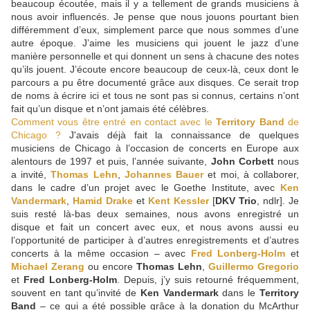
beaucoup écoutée, mais il y a tellement de grands musiciens à
nous avoir influencés. Je pense que nous jouons pourtant bien
différemment d’eux, simplement parce que nous sommes d’une
autre époque. J’aime les musiciens qui jouent le jazz d’une
manière personnelle et qui donnent un sens à chacune des notes
qu’ils jouent. J’écoute encore beaucoup de ceux-là, ceux dont le
parcours a pu être documenté grâce aux disques. Ce serait trop
de noms à écrire ici et tous ne sont pas si connus, certains n’ont
fait qu’un disque et n’ont jamais été célèbres.
Comment vous être entré en contact avec le
Territory Band
de
Chicago ?
J'avais déjà fait la connaissance de quelques
musiciens de Chicago à l’occasion de concerts en Europe aux
alentours de 1997 et puis, l’année suivante,
John Corbett
nous
a invité,
Thomas Lehn
,
Johannes Bauer
et moi, à collaborer,
dans le cadre d’un projet avec le Goethe Institute, avec
Ken
Vandermark
,
Hamid Drake
et
Kent Kessler
[
DKV Trio
, ndlr]. Je
suis resté là-bas deux semaines, nous avons enregistré un
disque et fait un concert avec eux, et nous avons aussi eu
l’opportunité de participer à d’autres enregistrements et d’autres
concerts à la même occasion – avec
Fred Lonberg-Holm
et
Michael Zerang
ou encore
Thomas Lehn
,
Guillermo Gregorio
et
Fred Lonberg-Holm
. Depuis, j’y suis retourné fréquemment,
souvent en tant qu’invité de
Ken Vandermark
dans le
Territory
Band
– ce qui a été possible grâce à la donation du McArthur