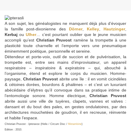
A son sujet, les généalogistes ne manquent déjà plus d’évoquer
la famille post-dixonienne des
Dörner
,
Kelley
,
Hautzinger
,
Kerbaj
ou
Ulher
… c’est pourtant oublier que le jeune musicien
accompli qu’est
Christian Pruvost
ramène la trompette à une
plasticité toute charnelle et l’emporte vers une pneumatique
éminemment poétique, personnelle et sereine.
Détendeur et porte-voix, outil de succion et de pulvérisation, la
trompette est, entre ses mains d’improvisateur, un appareil
respiratoire – inspiratoire & expiratoire – qui, abouché à
l’organisme, étend et explore le corps du musicien. Homme-
paysage,
Christian Pruvost
abrite une île : il en vomit cicindèles
& cétoines dorées, bourdons & phalènes – et c’est un luxuriant
abécédaire d’élytres qu’il convoque dans sa pratique intime de
l’entomologie sonore. Homme électrique,
Christian Pruvost
abrite aussi une ville de tuyères, clapets, vannes et valves :
dansant et du bout des pales, en gestes ondulatoires, par des
architectures mouchetées de goudron, il en recreuse, réinvente
et habite l’espace.
Christian Pruvost :
Ipteravox
(Helix / Circum Disc /
Metamkine
)
Edition : 2010.