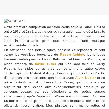
Cette première compilation de titres sortis sous le "label" Source
entre 1968 et 1971 à peine sortie, voilà qu’on attend déjà la suite
annoncée, qui fera le portrait sonore des dernières années d’un
label incontournable pour tout amateur d’une musique
expérimentale plurielle.
En attendant, ces trois disques passent et repassent et font
valser les vocalises bruyantes de
Robert Ashley
, les longues
traînées métalliques de
David Behrman
et
Gordon Mumma
, le
piano préparé de
David Tudor
sur une idée folle de
Larry
Austin
, les slides de guitares qui portent une autre œuvre
électronique de
Robert Ashley
. Puisque je respecte ici l’ordre
d’apparition des musiciens, continuons avec
Alvin Lucier
et sa
pièce fantastique
I Am Sitting in a Room
, qui donne encore
aujourd’hui des leçons aux expérimentateurs amateurs de
concepts vocaux par ses bégaiements de poésie sonore
superposés jusqu’à l’apparition d’une voix robotisée… Comme
Lucier
dans cette pièce, je commence d'ailleurs à sentir ici les
effets de l’accumulation. Mes phrases sont moins nettes et