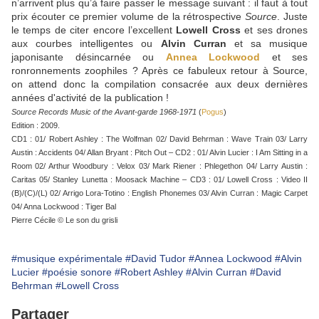
n’arrivent plus qu’à faire passer le message suivant : il faut à tout
prix écouter ce premier volume de la rétrospective
Source
. Juste
le temps de citer encore l’excellent
Lowell Cross
et ses drones
aux courbes intelligentes ou
Alvin Curran
et sa musique
japonisante désincarnée ou
Annea Lockwood
et ses
ronronnements zoophiles ? Après ce fabuleux retour à Source,
on attend donc la compilation consacrée aux deux dernières
années d'activité de la publication !
Source Records Music of the Avant-garde 1968-1971
(
Pogus
)
Edition : 2009.
CD1 : 01/ Robert Ashley : The Wolfman 02/ David Behrman : Wave Train 03/ Larry
Austin : Accidents 04/ Allan Bryant : Pitch Out – CD2 : 01/ Alvin Lucier : I Am Sitting in a
Room 02/ Arthur Woodbury : Velox 03/ Mark Riener : Phlegethon 04/ Larry Austin :
Caritas 05/ Stanley Lunetta : Moosack Machine – CD3 : 01/ Lowell Cross : Video II
(B)/(C)/(L) 02/ Arrigo Lora-Totino : English Phonemes 03/ Alvin Curran : Magic Carpet
04/ Anna Lockwood : Tiger Bal
Pierre Cécile © Le son du grisli
#musique expérimentale
#David Tudor
#Annea Lockwood
#Alvin
Lucier
#poésie sonore
#Robert Ashley
#Alvin Curran
#David
Behrman
#Lowell Cross
Partager