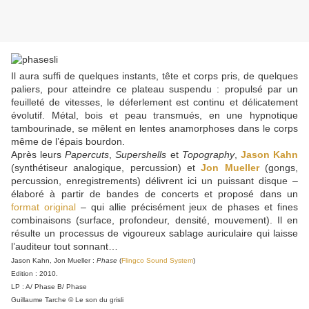
Il aura suffi de quelques instants, tête et corps pris, de quelques
paliers, pour atteindre ce plateau suspendu : propulsé par un
feuilleté de vitesses, le déferlement est continu et délicatement
évolutif. Métal, bois et peau transmués, en une hypnotique
tambourinade, se mêlent en lentes anamorphoses dans le corps
même de l’épais bourdon.
Après leurs
Papercuts
,
Supershells
et
Topography
,
Jason Kahn
(synthétiseur analogique, percussion) et
Jon Mueller
(gongs,
percussion, enregistrements) délivrent ici un puissant disque –
élaboré à partir de bandes de concerts et proposé dans un
format original
– qui allie précisément jeux de phases et fines
combinaisons (surface, profondeur, densité, mouvement). Il en
résulte un processus de vigoureux sablage auriculaire qui laisse
l’auditeur tout sonnant…
Jason Kahn, Jon Mueller :
Phase
(
Flingco Sound System
)
Edition : 2010.
LP : A/ Phase B/ Phase
Guillaume Tarche © Le son du grisli