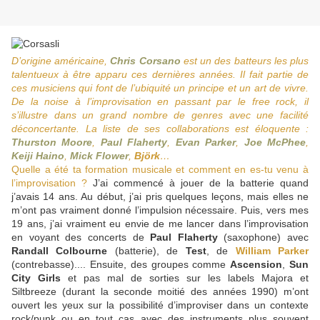
D’origine américaine,
Chris Corsano
est un des batteurs les plus
talentueux à être apparu ces dernières années. Il fait partie de
ces musiciens qui font de l’ubiquité un principe et un art de vivre.
De la noise à l’improvisation en passant par le free rock, il
s’illustre dans un grand nombre de genres avec une facilité
déconcertante. La liste de ses collaborations est éloquente :
Thurston Moore
,
Paul Flaherty
,
Evan Parker
,
Joe McPhee
,
Keiji Haino
,
Mick Flower
,
Björk
…
Quelle a été ta formation musicale et comment en es-tu venu à
l’improvisation ?
J’ai commencé à jouer de la batterie quand
j’avais 14 ans. Au début, j’ai pris quelques leçons, mais elles ne
m’ont pas vraiment donné l’impulsion nécessaire. Puis, vers mes
19 ans, j’ai vraiment eu envie de me lancer dans l’improvisation
en voyant des concerts de
Paul Flaherty
(saxophone) avec
Randall Colbourne
(batterie), de
Test
, de
William Parker
(contrebasse).... Ensuite, des groupes comme
Ascension
,
Sun
City Girls
et pas mal de sorties sur les labels Majora et
Siltbreeze (durant la seconde moitié des années 1990) m’ont
ouvert les yeux sur la possibilité d’improviser dans un contexte
rock/punk ou en tout cas avec des instruments plus souvent