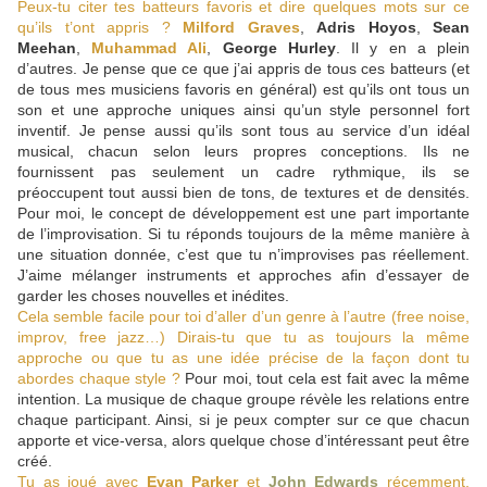
Peux-tu citer tes batteurs favoris et dire quelques mots sur ce
qu’ils t’ont appris ?
Milford Graves
,
Adris Hoyos
,
Sean
Meehan
,
Muhammad Ali
,
George Hurley
. Il y en a plein
d’autres. Je pense que ce que j’ai appris de tous ces batteurs (et
de tous mes musiciens favoris en général) est qu’ils ont tous un
son et une approche uniques ainsi qu’un style personnel fort
inventif. Je pense aussi qu’ils sont tous au service d’un idéal
musical, chacun selon leurs propres conceptions. Ils ne
fournissent pas seulement un cadre rythmique, ils se
préoccupent tout aussi bien de tons, de textures et de densités.
Pour moi, le concept de développement est une part importante
de l’improvisation. Si tu réponds toujours de la même manière à
une situation donnée, c’est que tu n’improvises pas réellement.
J’aime mélanger instruments et approches afin d’essayer de
garder les choses nouvelles et inédites.
Cela semble facile pour toi d’aller d’un genre à l’autre (free noise,
improv, free jazz…) Dirais-tu que tu as toujours la même
approche ou que tu as une idée précise de la façon dont tu
abordes chaque style ?
Pour moi, tout cela est fait avec la même
intention. La musique de chaque groupe révèle les relations entre
chaque participant. Ainsi, si je peux compter sur ce que chacun
apporte et vice-versa, alors quelque chose d’intéressant peut être
créé.
Tu as joué avec
Evan Parker
et
John Edwards
récemment.