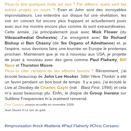
Peux-tu dire quelques mots sur eux ? Par ailleurs, quels sont tes
autres projets en cours ?
Evan et John sont des incroyables
improvisateurs. Les entendre sur disque fut une révélation, les
voir en concert fut encore plus frappant et actuellement jouer
avec eux me montre encore plus comme ils sont extraordinaires.
Cette année, j’ai principalement joué avec
Mick Flower
(du
Vibracathedral Orchestra
). J’ai enregistré avec
Sir Richard
Bishop
et
Ben Chasny
(de
Six Organs of Admittance
) et, je
l’espère, nous devrions faire une tournée en Europe le printemps
prochain. Maintenant que je vis à nouveau aux USA, je projette
de jouer à nouveau avec des gens comme
Paul Flaherty
,
Bill
Nace
et
Thurston Moore
.
Peux-tu citer certains de tes albums favoris ?
Récemment, j’ai
écouté beaucoup de
John Lee Hooker
.
Sittin’ Here Thinkin’
a été
un favori pendant un bon bout de temps. Il y a peu, j’ai écouté le
Live at Disobey
de
Charles Gayle
(ndr :
Blast First
, 1994) et cela
m’a aussi beaucoup plu. Enfin, le disque de
Group Inerane
sur
Sublime Frequencies m’a vraiment renversé.
Chris Corsano
, propos recueillis en novembre 2009.
Jean Dezert © Le son du grisli
#improvisation
#rock
#batterie
#Paul Flaherty
#Chris Corsano