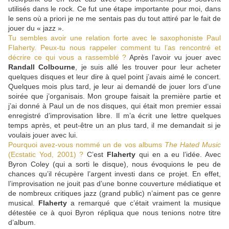
utilisés dans le rock. Ce fut une étape importante pour moi, dans
le sens où a priori je ne me sentais pas du tout attiré par le fait de
jouer du « jazz ».
Tu sembles avoir une relation forte avec le saxophoniste Paul
Flaherty. Peux-tu nous rappeler comment tu l’as rencontré et
décrire ce qui vous a rassemblé ?
Après l’avoir vu jouer avec
Randall Colbourne
, je suis allé les trouver pour leur acheter
quelques disques et leur dire à quel point j’avais aimé le concert.
Quelques mois plus tard, je leur ai demandé de jouer lors d’une
soirée que j’organisais. Mon groupe faisait la première partie et
j’ai donné à Paul un de nos disques, qui était mon premier essai
enregistré d’improvisation libre. Il m’a écrit une lettre quelques
temps après, et peut-être un an plus tard, il me demandait si je
voulais jouer avec lui.
Pourquoi avez-vous nommé un de vos albums
The Hated Music
(Ecstatic Yod, 2001) ?
C’est
Flaherty
qui en a eu l’idée. Avec
Byron Coley (qui a sorti le disque), nous évoquions le peu de
chances qu’il récupère l’argent investi dans ce projet. En effet,
l’improvisation ne jouit pas d’une bonne couverture médiatique et
de nombreux critiques jazz (grand public) n’aiment pas ce genre
musical.
Flaherty
a remarqué que c’était vraiment la musique
détestée ce à quoi Byron répliqua que nous tenions notre titre
d’album.