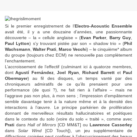
Si le premier enregistrement de l’
Electro-Acoustic Ensemble
avait été, il y a une douzaine d’années, une passionnante
découverte – la « cellule anglaise » (
Evan Parker
,
Barry Guy
,
Paul Lytton
) s’y trouvant pistée par son « shadow trio » (
Phil
Wachsmann
,
Walter Prati
,
Marco Vecchi
) – le cinquième* album
du groupe (toujours chez ECM) ne renouvelle pas complètement
l’enchantement.
L’accroissement de l’effectif (culminant ici à quatorze membres,
dont
Agustí Fernández
,
Joel Ryan
,
Richard Barrett
et
Paul
Obermayer
) au fil des disques, un temps vanté par des
chroniqueurs admiratifs de ce qu’ils prenaient pour une
performance (de quoi ?), ne fait rien à l’affaire – mais ne
l’aggrave pas non plus, à mon sens ; l’impression d’empâtement
semble davantage tenir à la nature même et à la densité des
interactions à l’œuvre. Le principe parkérien de prolifération
donnant de merveilleux résultats hallucinatoires et poétiques
dans le contexte du solo (voire du solo « traité », comme avec
Prati
dans
Hall of Mirrors
[CD MM&T] ou
Lawrence Casserley
dans
Solar Wind
[CD Touch]), un jeu supplémentaire de
diffractions croisées peut confiner à l’obscurcissement des beaux