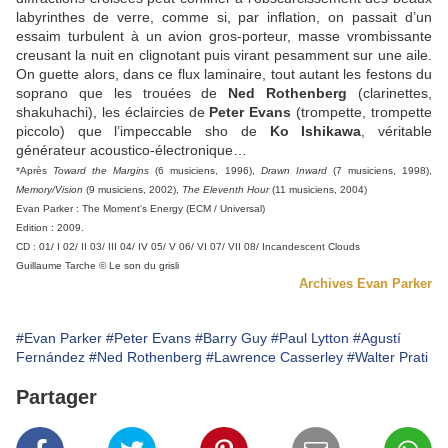
labyrinthes de verre, comme si, par inflation, on passait d’un
essaim turbulent à un avion gros-porteur, masse vrombissante
creusant la nuit en clignotant puis virant pesamment sur une aile.
On guette alors, dans ce flux laminaire, tout autant les festons du
soprano que les trouées de
Ned Rothenberg
(clarinettes,
shakuhachi), les éclaircies de
Peter Evans
(trompette, trompette
piccolo) que l’impeccable sho de
Ko Ishikawa
, véritable
générateur acoustico-électronique…
*Après
Toward the Margins
(6 musiciens, 1996),
Drawn Inward
(7 musiciens, 1998),
Memory/Vision
(9 musiciens, 2002),
The Eleventh Hour
(11 musiciens, 2004)
Evan Parker : The Moment's Energy (ECM / Universal)
Edition : 2009.
CD : 01/ I 02/ II 03/ III 04/ IV 05/ V 06/ VI 07/ VII 08/ Incandescent Clouds
Guillaume Tarche © Le son du grisli
Archives Evan Parker
#Evan Parker
#Peter Evans
#Barry Guy
#Paul Lytton
#Agustí
Fernández
#Ned Rothenberg
#Lawrence Casserley
#Walter Prati
Partager