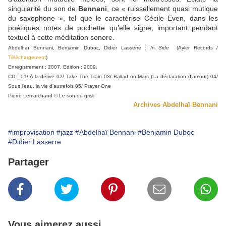
singularité du son de
Bennani
, ce « ruissellement quasi mutique
du saxophone », tel que le caractérise Cécile Even, dans les
poétiques notes de pochette qu’elle signe, important pendant
textuel à cette méditation sonore.
Abdelhaï Bennani, Benjamin Duboc, Didier Lasserre :
In Side
(Ayler Records /
Téléchargement
)
Enregistrement : 2007. Edition : 2009.
CD : 01/ A la dérive 02/ Take The Train 03/ Ballad on Mars (La déclaration d’amour) 04/
Sous l’eau, la vie d’autrefois 05/ Prayer One
Pierre Lemarchand © Le son du grisli
Archives Abdelhaï Bennani
#improvisation
#jazz
#Abdelhaï Bennani
#Benjamin Duboc
#Didier Lasserre
Partager
Vous aimerez aussi