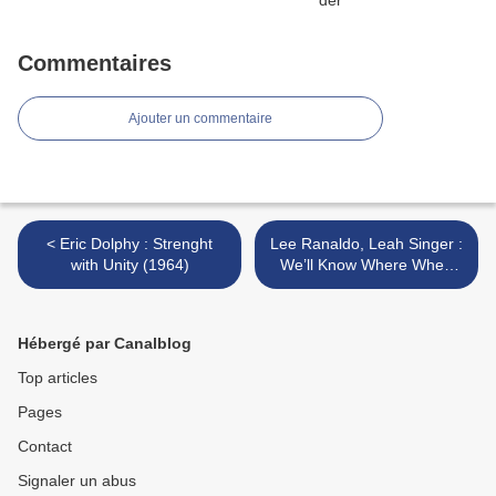
Commentaires
Ajouter un commentaire
< Eric Dolphy : Strenght
Lee Ranaldo, Leah Singer :
with Unity (1964)
We’ll Know Where When
We Get There (Cneai,
2009) >
Hébergé par Canalblog
Top articles
Pages
Contact
Signaler un abus