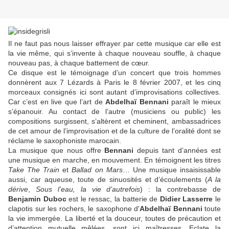
Il ne faut pas nous laisser effrayer par cette musique car elle est
la vie même, qui s’invente à chaque nouveau souffle, à chaque
nouveau pas, à chaque battement de cœur.
Ce disque est le témoignage d’un concert que trois hommes
donnèrent aux 7 Lézards à Paris le 8 février 2007, et les cinq
morceaux consignés ici sont autant d’improvisations collectives.
Car c’est en live que l’art de
Abdelhaï Bennani
paraît le mieux
s’épanouir. Au contact de l’autre (musiciens ou public) les
compositions surgissent, s’altèrent et cheminent, ambassadrices
de cet amour de l’improvisation et de la culture de l’oralité dont se
réclame le saxophoniste marocain.
La musique que nous offre
Bennani
depuis tant d’années est
une musique en marche, en mouvement. En témoignent les titres
Take The Train
et
Ballad on Mars
… Une musique insaisissable
aussi, car aqueuse, toute de sinuosités et d’écoulements (
A la
dérive
,
Sous l’eau, la vie d’autrefois
) : la contrebasse de
Benjamin Duboc
est le ressac, la batterie de
Didier Lasserre
le
clapotis sur les rochers, le saxophone d'
Abdelhaï Bennani
toute
la vie immergée. La liberté et la douceur, toutes de précaution et
d’attention mutuelle mêlées, sont ici maîtresses. Eclate la