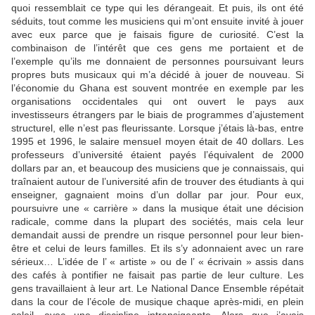
quoi ressemblait ce type qui les dérangeait. Et puis, ils ont été
séduits, tout comme les musiciens qui m’ont ensuite invité à jouer
avec eux parce que je faisais figure de curiosité. C’est la
combinaison de l’intérêt que ces gens me portaient et de
l’exemple qu’ils me donnaient de personnes poursuivant leurs
propres buts musicaux qui m’a décidé à jouer de nouveau. Si
l’économie du Ghana est souvent montrée en exemple par les
organisations occidentales qui ont ouvert le pays aux
investisseurs étrangers par le biais de programmes d’ajustement
structurel, elle n’est pas fleurissante. Lorsque j’étais là-bas, entre
1995 et 1996, le salaire mensuel moyen était de 40 dollars. Les
professeurs d’université étaient payés l’équivalent de 2000
dollars par an, et beaucoup des musiciens que je connaissais, qui
traînaient autour de l’université afin de trouver des étudiants à qui
enseigner, gagnaient moins d’un dollar par jour. Pour eux,
poursuivre une « carrière » dans la musique était une décision
radicale, comme dans la plupart des sociétés, mais cela leur
demandait aussi de prendre un risque personnel pour leur bien-
être et celui de leurs familles. Et ils s’y adonnaient avec un rare
sérieux… L’idée de l’ « artiste » ou de l’ « écrivain » assis dans
des cafés à pontifier ne faisait pas partie de leur culture. Les
gens travaillaient à leur art. Le National Dance Ensemble répétait
dans la cour de l’école de musique chaque après-midi, en plein