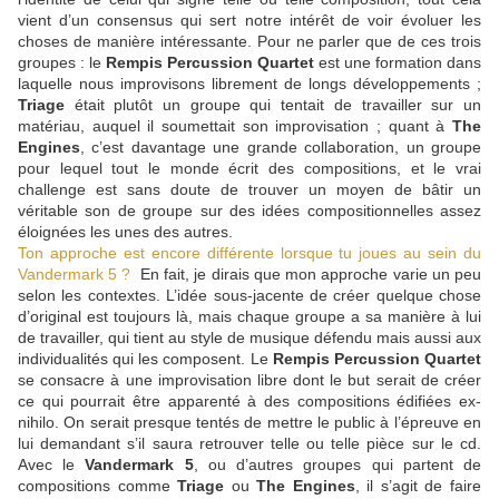
vient d’un consensus qui sert notre intérêt de voir évoluer les
choses de manière intéressante. Pour ne parler que de ces trois
groupes : le
Rempis Percussion Quartet
est une formation dans
laquelle nous improvisons librement de longs développements ;
Triage
était plutôt un groupe qui tentait de travailler sur un
matériau, auquel il soumettait son improvisation ; quant à
The
Engines
, c’est davantage une grande collaboration, un groupe
pour lequel tout le monde écrit des compositions, et le vrai
challenge est sans doute de trouver un moyen de bâtir un
véritable son de groupe sur des idées compositionnelles assez
éloignées les unes des autres.
Ton approche est encore différente lorsque tu joues au sein du
Vandermark 5 ?
En fait, je dirais que mon approche varie un peu
selon les contextes. L’idée sous-jacente de créer quelque chose
d’original est toujours là, mais chaque groupe a sa manière à lui
de travailler, qui tient au style de musique défendu mais aussi aux
individualités qui les composent. Le
Rempis Percussion Quartet
se consacre à une improvisation libre dont le but serait de créer
ce qui pourrait être apparenté à des compositions édifiées ex-
nihilo. On serait presque tentés de mettre le public à l’épreuve en
lui demandant s’il saura retrouver telle ou telle pièce sur le cd.
Avec le
Vandermark 5
, ou d’autres groupes qui partent de
compositions comme
Triage
ou
The Engines
, il s’agit de faire