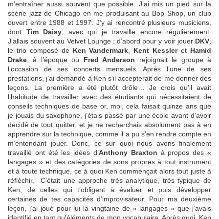
m’entraîner aussi souvent que possible. J’ai mis un pied sur la
scène jazz de Chicago en me produisant au Bop Shop, un club
ouvert entre 1988 et 1997. J’y ai rencontré plusieurs musiciens,
dont
Tim Daisy
, avec qui je travaille encore régulièrement.
J’allais souvent au Velvet Lounge : d’abord pour y voir jouer
DKV
,
le trio composé de
Ken Vandermark
,
Kent Kessler
et
Hamid
Drake
, à l’époque où
Fred Anderson
rejoignait le groupe à
l’occasion de ses concerts mensuels. Après l’une de ses
prestations, j’ai demandé à Ken s’il accepterait de me donner des
leçons. La première a été plutôt drôle… Je crois qu’il avait
l’habitude de travailler avec des étudiants qui nécessitaient de
conseils techniques de base or, moi, cela faisait quinze ans que
je jouais du saxophone, j’étais passé par une école avant d’avoir
décidé de tout quitter, et je ne recherchais absolument pas à en
apprendre sur la technique, comme il a pu s’en rendre compte en
m’entendant jouer. Donc, ce sur quoi nous avons finalement
travaillé ont été les idées d’
Anthony Braxton
à propos des «
langages » et des catégories de sons propres à tout instrument
et à toute technique, ce à quoi Ken commençait alors tout juste à
réfléchir. C’était une approche très analytique, très typique de
Ken, de celles qui t’obligent à évaluer et puis développer
certaines de tes capacités d’improvisateur. Pour ma deuxième
leçon, j’ai joué pour lui la vingtaine de « langages » que j’avais
identifié en tant qu'éléments de mon vocabulaire. Après quoi, Ken