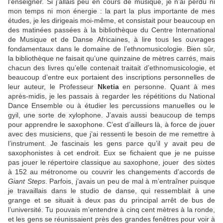
l’enseigner. Si j’allais peu en cours de musique, je n’ai perdu ni
mon temps ni mon énergie : la part la plus importante de mes
études, je les dirigeais moi-même, et consistait pour beaucoup en
des matinées passées à la bibliothèque du Centre International
de Musique et de Danse Africaines, à lire tous les ouvrages
fondamentaux dans le domaine de l’ethnomusicologie. Bien sûr,
la bibliothèque ne faisait qu’une quinzaine de mètres carrés, mais
chacun des livres qu’elle contenait traitait d’ethnomusicologie, et
beaucoup d’entre eux portaient des inscriptions personnelles de
leur auteur, le Professeur
Nketia
en personne. Quant à mes
après-midis, je les passais à regarder les répétitions du National
Dance Ensemble ou à étudier les percussions manuelles ou le
gyil, une sorte de xylophone. J’avais aussi beaucoup de temps
pour apprendre le saxophone. C’est d’ailleurs là, à force de jouer
avec des musiciens, que j’ai ressenti le besoin de me remettre à
l’instrument. Je fascinais les gens parce qu’il y avait peu de
saxophonistes à cet endroit. Eux se fichaient que je ne puisse
pas jouer le répertoire classique au saxophone, jouer des sixtes
à 152 au métronome ou couvrir les changements d’accords de
Giant Steps
. Parfois, j’avais un peu de mal à m’entraîner puisque
je travaillais dans le studio de danse, qui ressemblait à une
grange et se situait à deux pas du principal arrêt de bus de
l’université. Tu pouvais m’entendre à cinq cent mètres à la ronde,
et les gens se réunissaient près des grandes fenêtres pour voir à