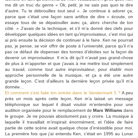
me dit un truc du genre « Ok, petit, je ne sais pas quoi te dire
d’autre. Tu te débrouilles tout seul ». Je continue à adorer ça,
parce que c’était une façon sans artifice de dire « écoute, on
essaye tous de se dépatouiller avec ça, alors cherche de ton
côté. » J’avais de la technique, et s’il m’a donné des clefs pour
développer quelques idées en tant qu’improvisateur, c’est moi qui
ai pris ensuite la décision de continuer à le faire. Ken ne pourrait
pas, je pense, se voir offrir de poste à l’université, parce qu’il n’a
pas ce défaut de dispenser des tonnes d’idioties sur la façon de
devenir un improvisateur. Il m’a dit qu’il n’avait pas grand-chose
de plus à m’apporter et que j’avais à me mettre tout simplement
au travail, comme tout autre improvisateur, pour établir mon
approche personnelle de la musique, et ça a été une autre
grande leçon. C’est d’ailleurs la dernière leçon privée qu’il m’a
donnée…
Et comment s’est faite ton entrée dans le Vandermark 5 ?
A peu
près un mois après cette leçon, Ken m’a laissé un message
téléphonique sur lequel il disait vouloir m’entendre pour une
audition organisée pour le remplacement de
Mars Williams
dans
le groupe. Je ne pouvais absolument pas y croire. La musique à
laquelle il travaillait m’inspirait énormément, et l’idée de faire
partie de cette scène avait quelque chose d’irrésistible pour moi.
La première fois que j’ai entendu Ken, c’était en 1995 au Lunar