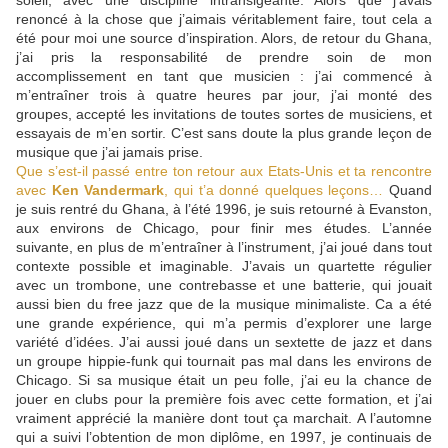
soleil, avec une discipline intransigeante. Alors que j’avais
renoncé à la chose que j’aimais véritablement faire, tout cela a
été pour moi une source d’inspiration. Alors, de retour du Ghana,
j’ai pris la responsabilité de prendre soin de mon
accomplissement en tant que musicien : j’ai commencé à
m’entraîner trois à quatre heures par jour, j’ai monté des
groupes, accepté les invitations de toutes sortes de musiciens, et
essayais de m’en sortir. C’est sans doute la plus grande leçon de
musique que j’ai jamais prise.
Que s’est-il passé entre ton retour aux Etats-Unis et ta rencontre
avec
Ken Vandermark
, qui t’a donné quelques leçons…
Quand
je suis rentré du Ghana, à l’été 1996, je suis retourné à Evanston,
aux environs de Chicago, pour finir mes études. L’année
suivante, en plus de m’entraîner à l’instrument, j’ai joué dans tout
contexte possible et imaginable. J’avais un quartette régulier
avec un trombone, une contrebasse et une batterie, qui jouait
aussi bien du free jazz que de la musique minimaliste. Ca a été
une grande expérience, qui m’a permis d’explorer une large
variété d’idées. J’ai aussi joué dans un sextette de jazz et dans
un groupe hippie-funk qui tournait pas mal dans les environs de
Chicago. Si sa musique était un peu folle, j’ai eu la chance de
jouer en clubs pour la première fois avec cette formation, et j’ai
vraiment apprécié la manière dont tout ça marchait. A l’automne
qui a suivi l’obtention de mon diplôme, en 1997, je continuais de