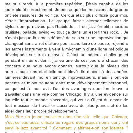
me suis rendu à la première répétition, j’étais capable de les
jouer plutôt correctement. Je pense que les musiciens du groupe
ont été rassurés de voir ça. Ce qui était plus difficile pour moi,
c’était l’improvisation. Le groupe faisait alterner tellement de
styles dont je n’avais pas l’habitude – free jazz éruptif, musique
bruitiste, ballade, swing –, tout ça dans un esprit très rock… Je
n’avais jusque-là jamais déposé de solo sur une improvisation qui
changeait sans arrêt d’allure pour, sans faire de pause, rejoindre
les autres instruments à vent à mi-chemin d’une ligne mélodique
développée sur trois octaves. C’était un sérieux challenge et
pendant un an et demi, j’ai eu une de ces peurs à chacun des
concerts que nous avons donnés, surtout que le niveau des
autres musiciens était tellement élevé. Ils étaient à des années
lumières devant moi en tant qu’improvisateurs, mais ils ont été
patients et m’ont soutenu dans mon développement personnel,
ce qui est à mon avis l’un des avantages que l’on trouve à
travailler dans une ville comme Chicago. Il y a une évidence sur
laquelle tout le monde s’accorde, qui veut qu’il est du devoir de
tout musicien de travailler aussi avec de plus jeunes et de les
aider dans leur propre développement.
Mais être un jeune musicien dans une ville telle que Chicago,
n’est-ce pas aussi difficile au regard des grands noms qui y ont
servi le jazz avant toi ? Comment y affirme-t-on son identité ?