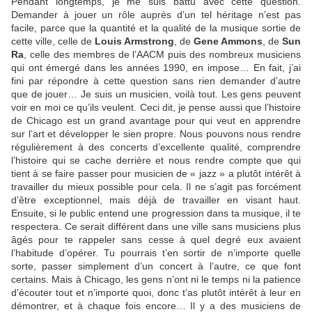
Pendant longtemps, je me suis battu avec cette question.
Demander à jouer un rôle auprès d’un tel héritage n’est pas
facile, parce que la quantité et la qualité de la musique sortie de
cette ville, celle de
Louis Armstrong
, de
Gene Ammons
, de
Sun
Ra
, celle des membres de l’AACM puis des nombreux musiciens
qui ont émergé dans les années 1990, en impose… En fait, j’ai
fini par répondre à cette question sans rien demander d’autre
que de jouer… Je suis un musicien, voilà tout. Les gens peuvent
voir en moi ce qu’ils veulent. Ceci dit, je pense aussi que l’histoire
de Chicago est un grand avantage pour qui veut en apprendre
sur l’art et développer le sien propre. Nous pouvons nous rendre
régulièrement à des concerts d’excellente qualité, comprendre
l’histoire qui se cache derrière et nous rendre compte que qui
tient à se faire passer pour musicien de « jazz » a plutôt intérêt à
travailler du mieux possible pour cela. Il ne s’agit pas forcément
d’être exceptionnel, mais déjà de travailler en visant haut.
Ensuite, si le public entend une progression dans ta musique, il te
respectera. Ce serait différent dans une ville sans musiciens plus
âgés pour te rappeler sans cesse à quel degré eux avaient
l’habitude d’opérer. Tu pourrais t’en sortir de n’importe quelle
sorte, passer simplement d’un concert à l’autre, ce que font
certains. Mais à Chicago, les gens n’ont ni le temps ni la patience
d’écouter tout et n’importe quoi, donc t’as plutôt intérêt à leur en
démontrer, et à chaque fois encore… Il y a des musiciens de