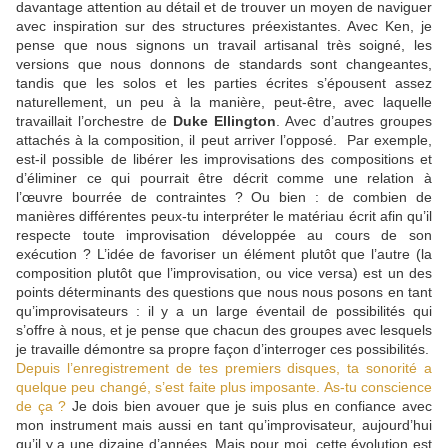
davantage attention au détail et de trouver un moyen de naviguer
avec inspiration sur des structures préexistantes. Avec Ken, je
pense que nous signons un travail artisanal très soigné, les
versions que nous donnons de standards sont changeantes,
tandis que les solos et les parties écrites s’épousent assez
naturellement, un peu à la manière, peut-être, avec laquelle
travaillait l’orchestre de
Duke Ellington
. Avec d’autres groupes
attachés à la composition, il peut arriver l’opposé. Par exemple,
est-il possible de libérer les improvisations des compositions et
d’éliminer ce qui pourrait être décrit comme une relation à
l’œuvre bourrée de contraintes ? Ou bien : de combien de
manières différentes peux-tu interpréter le matériau écrit afin qu’il
respecte toute improvisation développée au cours de son
exécution ? L’idée de favoriser un élément plutôt que l’autre (la
composition plutôt que l’improvisation, ou vice versa) est un des
points déterminants des questions que nous nous posons en tant
qu’improvisateurs : il y a un large éventail de possibilités qui
s’offre à nous, et je pense que chacun des groupes avec lesquels
je travaille démontre sa propre façon d’interroger ces possibilités.
Depuis l’enregistrement de tes premiers disques, ta sonorité a
quelque peu changé, s’est faite plus imposante. As-tu conscience
de ça ?
Je dois bien avouer que je suis plus en confiance avec
mon instrument mais aussi en tant qu’improvisateur, aujourd’hui
qu’il y a une dizaine d’années. Mais pour moi, cette évolution est