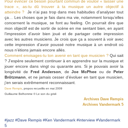
Pour évincer ce besoin pourtant commun de vouloir « laisser une
trace », as-tu dû trouver à ta musique un autre objectif à
atteindre ?
Je n’ai pas trop dans mes habitudes d’analyser tout
ça… Les choses que je fais dans ma vie, notamment lorsqu’elles
concernent la musique, se font au feeling. On pourrait dire que
mon objectif est de sortir de scène en me sentant bien, en ayant
l’impression d’avoir bien joué et de partager cette impression
avec les autres musiciens. Je crois que ça a souvent à voir avec
cette impression d’avoir poussé notre musique à un endroit où
nous n’étions jamais encore allés.
Comment envisages-tu ton avenir en tant que musicien ?
Qui sait
? J’espère seulement continuer à en apprendre sur la musique et
jouer encore dans vingt ou quarante ans. Si je pouvais avoir la
longévité de
Fred Anderson
, de
Joe McPhee
ou de
Peter
Brötzmann
, et ne jamais cesser d’évoluer en tant que musicien,
j’en serais extrêmement reconnaissant.
Dave Rempis
, propos recueillis en mai 2009
Guillaume Belhomme © Le son du grisli
Archives Dave Rempis
Archives Vandermark 5
#jazz
#Dave Rempis
#Ken Vandermark
#interview
#Vandermark
5