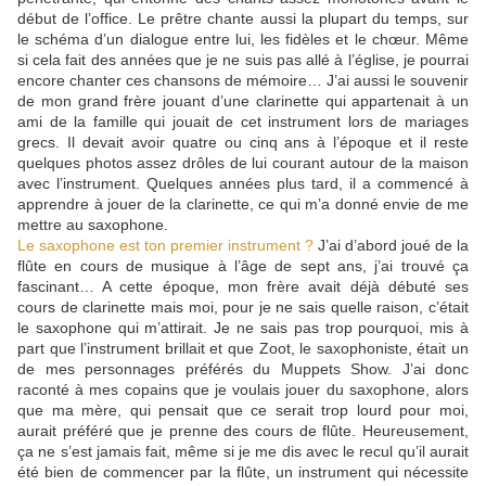
début de l’office. Le prêtre chante aussi la plupart du temps, sur
le schéma d’un dialogue entre lui, les fidèles et le chœur. Même
si cela fait des années que je ne suis pas allé à l’église, je pourrai
encore chanter ces chansons de mémoire… J’ai aussi le souvenir
de mon grand frère jouant d’une clarinette qui appartenait à un
ami de la famille qui jouait de cet instrument lors de mariages
grecs. Il devait avoir quatre ou cinq ans à l’époque et il reste
quelques photos assez drôles de lui courant autour de la maison
avec l’instrument. Quelques années plus tard, il a commencé à
apprendre à jouer de la clarinette, ce qui m’a donné envie de me
mettre au saxophone.
Le saxophone est ton premier instrument ?
J’ai d’abord joué de la
flûte en cours de musique à l’âge de sept ans, j’ai trouvé ça
fascinant… A cette époque, mon frère avait déjà débuté ses
cours de clarinette mais moi, pour je ne sais quelle raison, c’était
le saxophone qui m’attirait. Je ne sais pas trop pourquoi, mis à
part que l’instrument brillait et que Zoot, le saxophoniste, était un
de mes personnages préférés du Muppets Show. J’ai donc
raconté à mes copains que je voulais jouer du saxophone, alors
que ma mère, qui pensait que ce serait trop lourd pour moi,
aurait préféré que je prenne des cours de flûte. Heureusement,
ça ne s’est jamais fait, même si je me dis avec le recul qu’il aurait
été bien de commencer par la flûte, un instrument qui nécessite