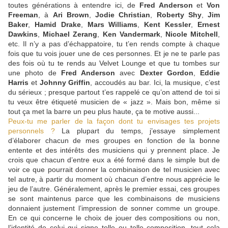
toutes générations à entendre ici, de
Fred Anderson
et
Von
Freeman
, à
Ari Brown
,
Jodie Christian
,
Roberty Shy
,
Jim
Baker
,
Hamid Drake
,
Mars Williams
,
Kent Kessler
,
Ernest
Dawkins
,
Michael Zerang
,
Ken Vandermark
,
Nicole Mitchell
,
etc. Il n’y a pas d’échappatoire, tu t’en rends compte à chaque
fois que tu vois jouer une de ces personnes. Et je ne te parle pas
des fois où tu te rends au Velvet Lounge et que tu tombes sur
une photo de
Fred Anderson
avec
Dexter Gordon
,
Eddie
Harris
et
Johnny Griffin
, accoudés au bar. Ici, la musique, c’est
du sérieux ; presque partout t’es rappelé ce qu’on attend de toi si
tu veux être étiqueté musicien de « jazz ». Mais bon, même si
tout ça met la barre un peu plus haute, ça te motive aussi...
Peux-tu me parler de la façon dont tu envisages tes projets
personnels ?
La plupart du temps, j’essaye simplement
d’élaborer chacun de mes groupes en fonction de la bonne
entente et des intérêts des musiciens qui y prennent place. Je
crois que chacun d’entre eux a été formé dans le simple but de
voir ce que pourrait donner la combinaison de tel musicien avec
tel autre, à partir du moment où chacun d’entre nous apprécie le
jeu de l’autre. Généralement, après le premier essai, ces groupes
se sont maintenus parce que les combinaisons de musiciens
donnaient justement l’impression de sonner comme un groupe.
En ce qui concerne le choix de jouer des compositions ou non,
l’identité de celui qui signe telle ou telle composition, tout cela