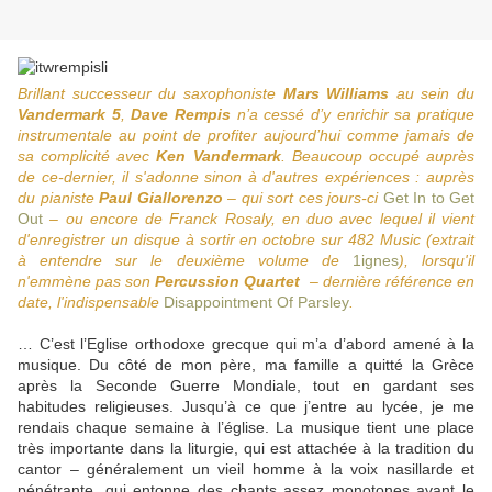
Brillant successeur du saxophoniste
Mars Williams
au sein du
Vandermark 5
,
Dave Rempis
n’a cessé d’y enrichir sa pratique
instrumentale au point de profiter aujourd’hui comme jamais de
sa complicité avec
Ken Vandermark
. Beaucoup occupé auprès
de ce-dernier, il s'adonne sinon à d'autres expériences : auprès
du pianiste
Paul Giallorenzo
– qui sort ces jours-ci
Get In to Get
Out
– ou encore de Franck Rosaly, en duo avec lequel il vient
d'enregistrer un disque à sortir en octobre sur 482 Music (extrait
à entendre sur le deuxième volume de
1ignes
), lorsqu'il
n'emmène pas son
Percussion Quartet
– dernière référence en
date, l'indispensable
Disappointment Of Parsley
.
… C’est l’Eglise orthodoxe grecque qui m’a d’abord amené à la
musique. Du côté de mon père, ma famille a quitté la Grèce
après la Seconde Guerre Mondiale, tout en gardant ses
habitudes religieuses. Jusqu’à ce que j’entre au lycée, je me
rendais chaque semaine à l’église. La musique tient une place
très importante dans la liturgie, qui est attachée à la tradition du
cantor – généralement un vieil homme à la voix nasillarde et
pénétrante, qui entonne des chants assez monotones avant le