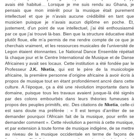
avais été habitué… Lorsque je me suis rendu au Ghana, je
pensais que mon intérêt pour la musique était purement
intellectuel et que je n’avais aucune crédibilité en tant que
musicien puisque je n’avais aucun diplôme en poche. Et,
justement, d’un point de vue intellectuel, j’ai été enthousiasmé
par ce que j’ai trouvé là-bas. Bien que la structure éducative était
plutôt floue, elle m’a permis de me rendre compte de ce que je
cherchais vraiment, et les ressources musicales de l’université de
Legon étaient étonnantes. Le National Dance Ensemble répétait
là chaque jour et le Centre International de Musique et de Danse
Africaines y avait ses locaux. Cette institution a été fondée par le
Professeur
J.K. Nketia
, qui est le père de la musicologie
africaine, la première personne d’origine africaine à avoir écris à
propos de musique tout en étant profondément ancré dans cette
culture. A l’époque, ça a été une révolution importante dans le
domaine, puisque tous les travaux avaient jusque-là été signés
par des colons embourbés dans leurs théories fumeuses à
propos des peuples primitifs, etc. Des citations de
Nketia
, celle-ci
est sans doute ma préférée : « Il est temps d’arrêter de se
demander pourquoi l’Africain fait de la musique, pour enfin se
demander comment ». Cette révolution a permis à cette musique,
et par extension à toute forme de musique indigène, de se mettre
au niveau de la musique occidentale en terme de façons de