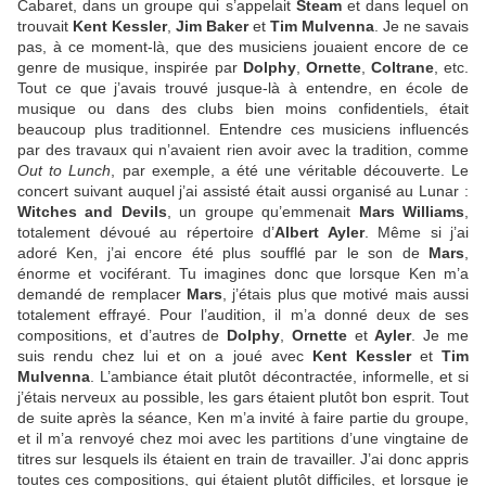
Cabaret, dans un groupe qui s’appelait
Steam
et dans lequel on
trouvait
Kent Kessler
,
Jim Baker
et
Tim Mulvenna
. Je ne savais
pas, à ce moment-là, que des musiciens jouaient encore de ce
genre de musique, inspirée par
Dolphy
,
Ornette
,
Coltrane
, etc.
Tout ce que j’avais trouvé jusque-là à entendre, en école de
musique ou dans des clubs bien moins confidentiels, était
beaucoup plus traditionnel. Entendre ces musiciens influencés
par des travaux qui n’avaient rien avoir avec la tradition, comme
Out to Lunch
, par exemple, a été une véritable découverte. Le
concert suivant auquel j’ai assisté était aussi organisé au Lunar :
Witches and Devils
, un groupe qu’emmenait
Mars Williams
,
totalement dévoué au répertoire d’
Albert Ayler
. Même si j’ai
adoré Ken, j’ai encore été plus soufflé par le son de
Mars
,
énorme et vociférant. Tu imagines donc que lorsque Ken m’a
demandé de remplacer
Mars
, j’étais plus que motivé mais aussi
totalement effrayé. Pour l’audition, il m’a donné deux de ses
compositions, et d’autres de
Dolphy
,
Ornette
et
Ayler
. Je me
suis rendu chez lui et on a joué avec
Kent Kessler
et
Tim
Mulvenna
. L’ambiance était plutôt décontractée, informelle, et si
j’étais nerveux au possible, les gars étaient plutôt bon esprit. Tout
de suite après la séance, Ken m’a invité à faire partie du groupe,
et il m’a renvoyé chez moi avec les partitions d’une vingtaine de
titres sur lesquels ils étaient en train de travailler. J’ai donc appris
toutes ces compositions, qui étaient plutôt difficiles, et lorsque je