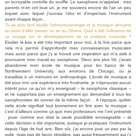
un incroyable contrôle du souffle. Le saxophone m’appelait : mes
parents m’en ont loué un, je me souviens encore de l'air un peu
inquiet avec lequel j’ouvrais l’étui et d’inspectais l’instrument
avant chaque leçon…
Tu as plus tard étudié l’ethnomusicologie et la musique africaine
au point d’aller passer un an au Ghana. Quel a été l’influence de
ce voyage sur le développement de ta pratique musicale ?
Etudier là-bas a été très important pour moi, à la fois parce que
cela m’a permis d’approfondir mes connaissances musicales
mais aussi parce que j’y ai trouvé une inspiration qui m’a aidé à
poursuivre mon travail au saxophone. Deux ans plus tôt, j’avais
abandonné mon école de musique pour les bancs de la
Northwestern University, aux environs de Chicago, où je
travaillais à un mémoire en anthropologie. L’école de musique a
été pour moi une expérience très frustrante, je n’éprouvais aucun
intérêt pour ce qu’on m’y enseignait – le saxophone classique –
et ne supportais pas un enseignement qui demandait à tous les
saxophonistes de sonner de la même façon… A l’époque, quitter
cette école signifiait tout bonnement en finir avec la musique –
c’est d’ailleurs comme ça que mes professeurs me l’ont présenté
: jouer comme eux était la seule possibilité envisageable – et
cette décision a été importante, puisque je pratiquais l’instrument
depuis l’âge de huit ans. Bien sûr, j’ai encore joué un peu par la
suite, mais pas de façon régulière, pas aussi fréquemment qui j’y